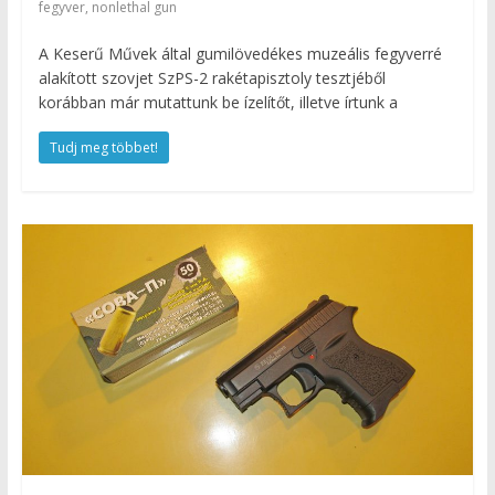
fegyver, nonlethal gun
A Keserű Művek által gumilövedékes muzeális fegyverré
alakított szovjet SzPS-2 rakétapisztoly tesztjéből
korábban már mutattunk be ízelítőt, illetve írtunk a
Tudj meg többet!