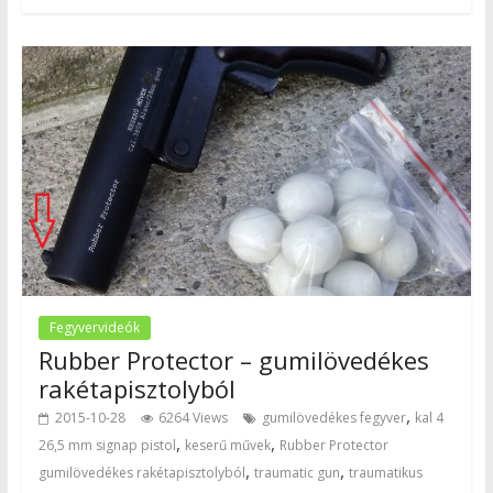
Fegyvervideók
Rubber Protector – gumilövedékes
rakétapisztolyból
,
2015-10-28
6264 Views
gumilövedékes fegyver
kal 4
,
,
26,5 mm signap pistol
keserű művek
Rubber Protector
,
,
gumilövedékes rakétapisztolyból
traumatic gun
traumatikus