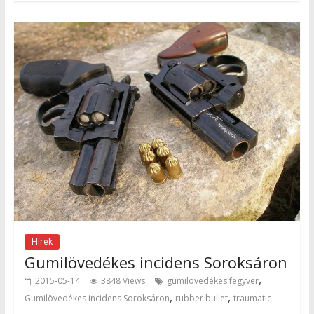
Hírek
Gumilövedékes incidens Soroksáron
,
2015-05-14
3848 Views
gumilövedékes fegyver
,
,
Gumilövedékes incidens Soroksáron
rubber bullet
traumatic