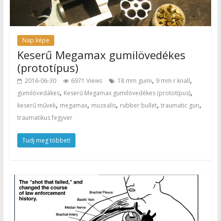
Nap képe
Keserű Megamax gumilövedékes
(prototípus)
,
,
2016-06-30
6971 Views
18 mm gumi
9 mm r knall
,
,
gumilövedákes
Keserű Megamax gumilövedékes (prototípus)
,
,
,
,
,
keserű művek
megamax
muzealis
rubber bullet
traumatic gun
traumatikus fegyver
Tudj meg többet!