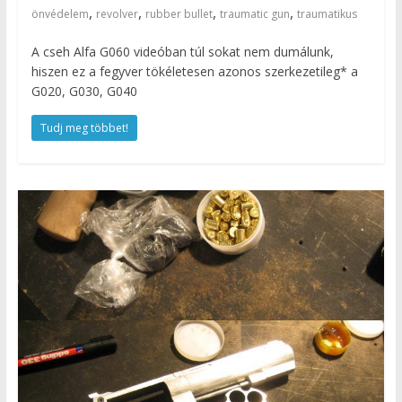
,
,
,
,
önvédelem
revolver
rubber bullet
traumatic gun
traumatikus
A cseh Alfa G060 videóban túl sokat nem dumálunk,
hiszen ez a fegyver tökéletesen azonos szerkezetileg* a
G020, G030, G040
Tudj meg többet!