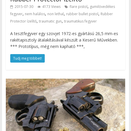
,
2015-07-30
4173 Views
flare pistol
gumilövedékes
,
,
,
,
fegyver
nem halálos
non lethal
rubber bullet pistol
Rubber
,
,
Protector ízelítő
traumatic gun
traumatikus fegyver
A tesztfegyver egy szovjet 1972-es gyártású 26,5 mm-es
rakétapisztoly átalakításával készült a Keserű Művekben.
*** Prototípus, még nem kapható ***,
Tudj meg többet!