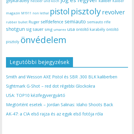
gépkarabély
kaliber
heckler und koch
Kaliber
pisztoly
pistol
revolver
magazin
non lethal
M1911
semiauto
selfdefence
Ruger
semiauto rifle
rubber bullet
shotgun
usa
sig sauer
smg
öntöltő karabély
öntöltő
umarex
önvédelem
pisztoly
Legutóbbi bejegyzések
Smith and Wesson AXE Pistol és SBR .300 BLK kaliberben
Sightmark G-Shot – red dot régebbi Glockokra
USA: TOP10 kézifegyvergyártó
Megtörtént esetek – Jordan Salinas: Idaho Shoots Back
AK-47: a CIA első rajza és az egyik első fotója róla