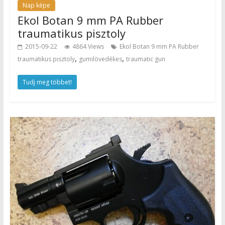
Nap képe
Ekol Botan 9 mm PA Rubber
traumatikus pisztoly
2015-09-22
4864 Views
Ekol Botan 9 mm PA Rubber
,
,
traumatikus pisztoly
gumilövedékes
traumatic gun
Tudj meg többet!