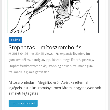
Cikkek
Stophatás – mítoszrombolás
,
,
2016-04-26
23425 Views
expanzív lövedék
fmj
,
,
,
,
,
,
gumilövedékes
handgun
jhp
lőszer
megállítóerő
pisztoly
,
,
,
Stophatás mítoszrombolás
stopping power
traumatic gun
traumatikus gumis gázriasztó
Mítoszrombolás Megállító erő Azért kezdtem el
legépelni ezt a kis irományt, mert látom, hogy nagyon sok
elméleti fejtegetés
Tudj meg többet!