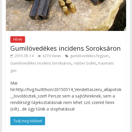
Hírek
Gumilövedékes incidens Soroksáron
,
2015-05-14
3270 Views
gumilövedékes fegyver
,
,
Gumilövedékes incidens Soroksáron
rubber bullet
traumatic
gun
Mai
hír:http://hvg.hu/itthon/20150514_Vendettaszeru_allapotok
__lovoldoztek_sze!!! Persze sem a sajtóhireknek, sem a
rendőrségi tájekoztatásnak nem lehet szó szerint hinni
(sőt)…de úgy tűnik a stophatással
Tudj meg többet!