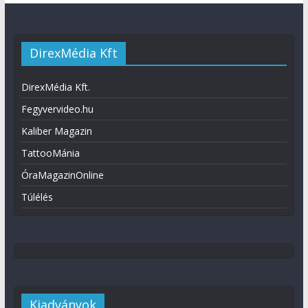
DirexMédia Kft
DirexMédia Kft.
Fegyvervideo.hu
Kaliber Magazin
TattooMánia
ÓraMagazinOnline
Túlélés
Kiadványok