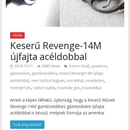
Hírek
Keserű Revenge-14M
újfajta acéldobbal
,
,
2016-10-11
6485 Views
9 mm r knall
gasalarm
,
,
gázrevolver
gumilövedákes
Keserű Revenge14M újfajta
,
,
,
,
acéldobbal
nem halűlos fegyver
non lethal
önvédelem
,
,
,
revenge14m
rubber bullet
traumatic gun
traumatikus
Amint a képen látható, újdonság, hogy a Keserű Művek
Revenge-14M gumilövedékes gázrevolvere újfajta
acéldobbal is készül, melynek formája az amerikai
Tudj meg többet!