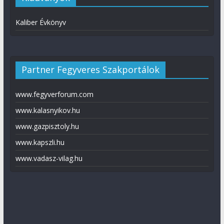
Kaliber Évkönyv
Partner Fegyveres Szakportálok
www.fegyverforum.com
www.kalasnyikov.hu
www.gazpisztoly.hu
www.kapszli.hu
www.vadasz-vilag.hu