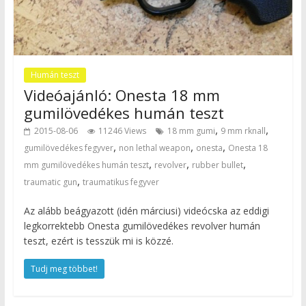
Humán teszt
Videóajánló: Onesta 18 mm
gumilövedékes humán teszt
,
,
2015-08-06
11246 Views
18 mm gumi
9 mm rknall
,
,
,
gumilövedékes fegyver
non lethal weapon
onesta
Onesta 18
,
,
,
mm gumilövedékes humán teszt
revolver
rubber bullet
,
traumatic gun
traumatikus fegyver
Az alább beágyazott (idén márciusi) videócska az eddigi
legkorrektebb Onesta gumilövedékes revolver humán
teszt, ezért is tesszük mi is közzé.
Tudj meg többet!