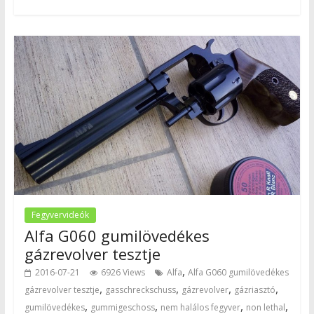
Fegyvervideók
Alfa G060 gumilövedékes
gázrevolver tesztje
,
2016-07-21
6926 Views
Alfa
Alfa G060 gumilövedékes
,
,
,
,
gázrevolver tesztje
gasschreckschuss
gázrevolver
gázriasztó
,
,
,
,
gumilövedékes
gummigeschoss
nem halálos fegyver
non lethal