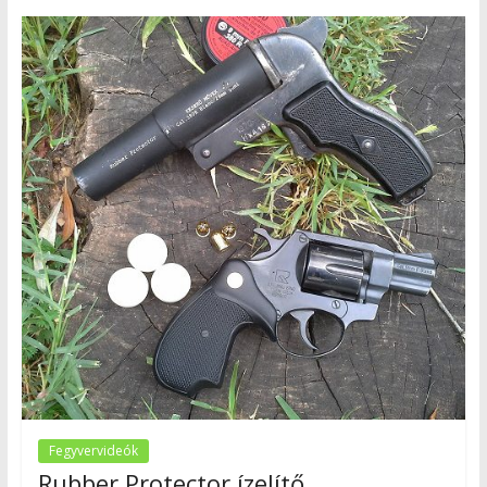
Fegyvervideók
Rubber Protector ízelítő