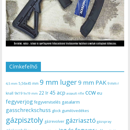
Címkefelhő
9 mm luger
9 mm PAK
5,56x45 mm
9 mm r
4,5 mm
ccw
45 acp
22 lr
eu
knall
9x19
9x19 mm
assault rifle
fegyverjog
gasalarm
fegyverviselés
gasschreckschuss
gumilövedékes
glock
gázpisztoly
gázriasztó
gázrevolver
gázspray
jog és fegyver