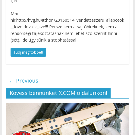
gun
Mai
hír:http://hvg.hu/itthon/20150514_Vendettaszeru_allapotok
__lovoldoztek_sze!!! Persze sem a sajtóhireknek, sem a
rendőrségi tájekoztatásnak nem lehet szó szerint hinni
(sőt)…de úgy tűnik a stophatással
Tudj meg többet!
← Previous
Kövess bennünket X.COM oldalunkon!