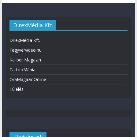
DirexMédia Kft
DirexMédia Kft.
Fegyvervideo.hu
Kaliber Magazin
TattooMánia
ÓraMagazinOnline
Túlélés