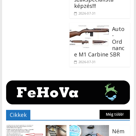
képzés!!!
2026-07-31
Auto
-
Ord
nanc
e M1 Carbine SBR
2026-07-31
Cikkek
Még több!
Ném