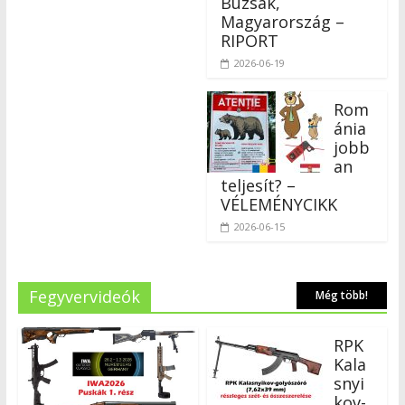
Buzsák,
Magyarország –
RIPORT
2026-06-19
Rom
ánia
jobb
an
teljesít? –
VÉLEMÉNYCIKK
2026-06-15
Fegyvervideók
Még több!
RPK
Kala
snyi
kov-