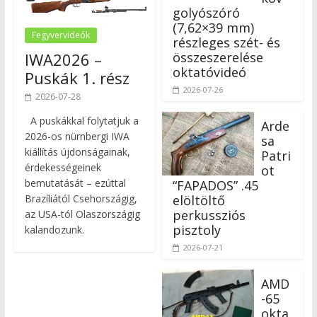
golyószóró
(7,62×39 mm)
Fegyvervideók
részleges szét- és
összeszerelése
IWA2026 –
oktatóvideó
Puskák 1. rész
2026-07-26
2026-07-28
A puskákkal folytatjuk a
Arde
2026-os nürnbergi IWA
sa
kiállítás újdonságainak,
Patri
érdekességeinek
ot
bemutatását – ezúttal
“FAPADOS” .45
elöltöltő
Brazíliától Csehországig,
perkussziós
az USA-tól Olaszországig
pisztoly
kalandozunk.
2026-07-21
AMD
-65
okta