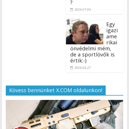
?
2026-07-04
Egy
igazi
ame
rikai
önvédelmi mém,
de a sportlövők is
értik:-)
2026-06-27
Kövess bennünket X.COM oldalunkon!