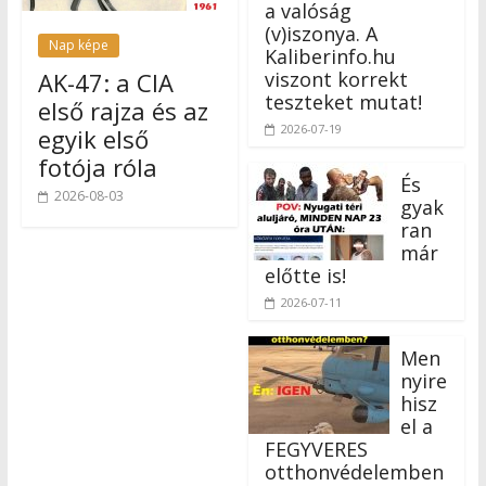
a valóság
(v)iszonya. A
Nap képe
Kaliberinfo.hu
viszont korrekt
AK-47: a CIA
teszteket mutat!
első rajza és az
2026-07-19
egyik első
fotója róla
És
2026-08-03
gyak
ran
már
előtte is!
2026-07-11
Men
nyire
hisz
el a
FEGYVERES
otthonvédelemben