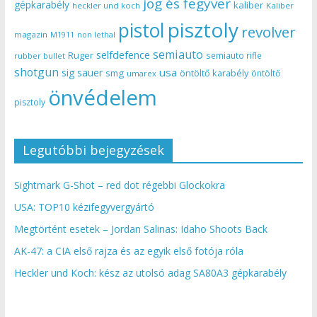
jog és fegyver
gépkarabély
kaliber
heckler und koch
Kaliber
pisztoly
pistol
revolver
magazin
non lethal
M1911
semiauto
selfdefence
Ruger
semiauto rifle
rubber bullet
shotgun
usa
sig sauer
smg
öntöltő karabély
öntöltő
umarex
önvédelem
pisztoly
Legutóbbi bejegyzések
Sightmark G-Shot – red dot régebbi Glockokra
USA: TOP10 kézifegyvergyártó
Megtörtént esetek – Jordan Salinas: Idaho Shoots Back
AK-47: a CIA első rajza és az egyik első fotója róla
Heckler und Koch: kész az utolsó adag SA80A3 gépkarabély