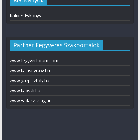
Kiadványok
Kaliber Évkönyv
Partner Fegyveres Szakportálok
www.fegyverforum.com
www.kalasnyikov.hu
www.gazpisztoly.hu
www.kapszli.hu
www.vadasz-vilag.hu