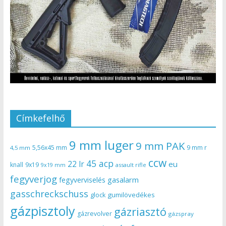
Címkefelhő
9 mm luger
9 mm PAK
5,56x45 mm
9 mm r
4,5 mm
ccw
45 acp
22 lr
eu
knall
9x19
9x19 mm
assault rifle
fegyverjog
gasalarm
fegyverviselés
gasschreckschuss
gumilövedékes
glock
gázpisztoly
gázriasztó
gázrevolver
gázspray