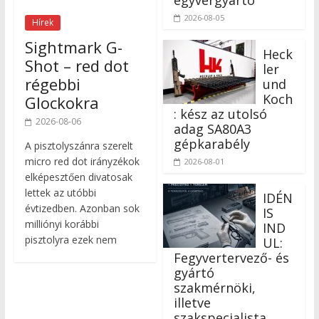
2026-08-05
Hírek
Sightmark G-
Heck
Shot – red dot
ler
régebbi
und
Koch
Glockokra
: kész az utolsó
2026-08-06
adag SA80A3
gépkarabély
A pisztolyszánra szerelt
micro red dot irányzékok
2026-08-01
elképesztően divatosak
lettek az utóbbi
IDÉN
évtizedben. Azonban sok
IS
milliónyi korábbi
IND
pisztolyra ezek nem
UL:
Fegyvertervező- és
gyártó
szakmérnöki,
illetve
szakspecialista