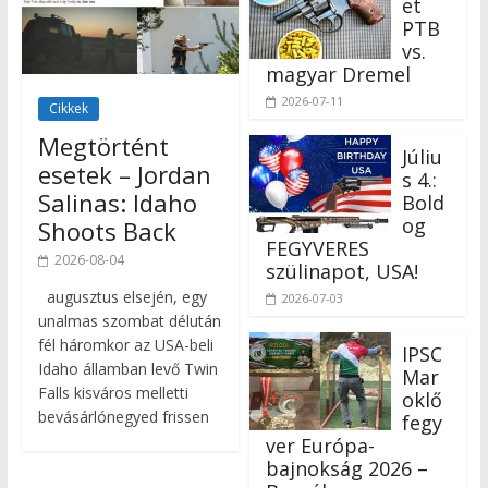
et
PTB
vs.
magyar Dremel
2026-07-11
Cikkek
Megtörtént
Júliu
esetek – Jordan
s 4.:
Salinas: Idaho
Bold
og
Shoots Back
FEGYVERES
2026-08-04
szülinapot, USA!
augusztus elsején, egy
2026-07-03
unalmas szombat délután
fél háromkor az USA-beli
IPSC
Idaho államban levő Twin
Mar
Falls kisváros melletti
oklő
bevásárlónegyed frissen
fegy
ver Európa-
bajnokság 2026 –