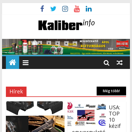
Hírek
Még több!
USA:
TOP
10
kézif
egyvergyártó