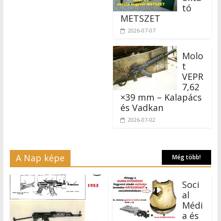
tó
METSZET
2026-07-07
Molo
t
VEPR
7,62
×39 mm – Kalapács
és Vadkan
2026-07-02
A Nap képe
Még több!
Soci
al
Médi
a és