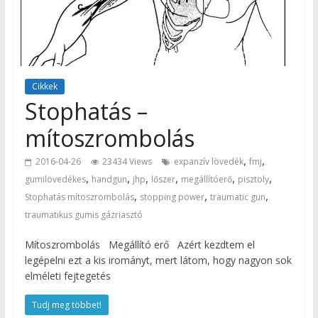
Cikkek
Stophatás –
mítoszrombolás
,
,
2016-04-26
23434 Views
expanzív lövedék
fmj
,
,
,
,
,
,
gumilövedékes
handgun
jhp
lőszer
megállítóerő
pisztoly
,
,
,
Stophatás mítoszrombolás
stopping power
traumatic gun
traumatikus gumis gázriasztó
Mítoszrombolás Megállító erő Azért kezdtem el
legépelni ezt a kis irományt, mert látom, hogy nagyon sok
elméleti fejtegetés
Tudj meg többet!