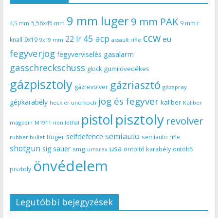
9 mm luger
9 mm PAK
5,56x45 mm
9 mm r
4,5 mm
ccw
45 acp
22 lr
eu
knall
9x19
9x19 mm
assault rifle
fegyverjog
gasalarm
fegyverviselés
gasschreckschuss
gumilövedékes
glock
gázpisztoly
gázriasztó
gázrevolver
gázspray
jog és fegyver
gépkarabély
kaliber
heckler und koch
Kaliber
pisztoly
pistol
revolver
magazin
non lethal
M1911
semiauto
selfdefence
Ruger
semiauto rifle
rubber bullet
shotgun
usa
sig sauer
smg
öntöltő karabély
öntöltő
umarex
önvédelem
pisztoly
Legutóbbi bejegyzések