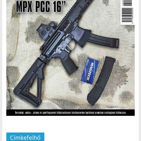
Címkefelhő