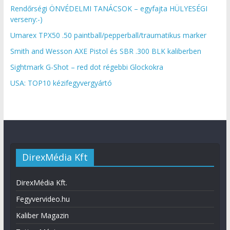
Rendőrségi ÖNVÉDELMI TANÁCSOK – egyfajta HÜLYESÉGI
verseny:-)
Umarex TPX50 .50 paintball/pepperball/traumatikus marker
Smith and Wesson AXE Pistol és SBR .300 BLK kaliberben
Sightmark G-Shot – red dot régebbi Glockokra
USA: TOP10 kézifegyvergyártó
DirexMédia Kft
DirexMédia Kft.
Fegyvervideo.hu
Kaliber Magazin