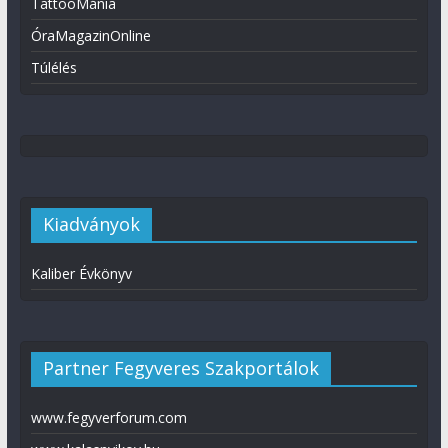
TattooMánia
ÓraMagazinOnline
Túlélés
Kiadványok
Kaliber Évkönyv
Partner Fegyveres Szakportálok
www.fegyverforum.com