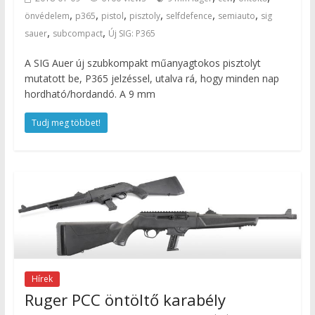
,
,
,
,
,
,
önvédelem
p365
pistol
pisztoly
selfdefence
semiauto
sig
,
,
sauer
subcompact
Új SIG: P365
A SIG Auer új szubkompakt műanyagtokos pisztolyt
mutatott be, P365 jelzéssel, utalva rá, hogy minden nap
hordható/hordandó. A 9 mm
Tudj meg többet!
Hírek
Ruger PCC öntöltő karabély