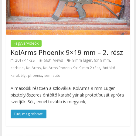
Fegyvervideók
KolArms Phoenix 9×19 mm – 2. rész
,
,
2017-11-28
6631 Views
9 mm luger
9x19 mm
,
,
,
carbine
KolArms
KolArms Phoenix 9x19 mm 2 rész
öntöltő
,
,
karabély
phoenix
semiauto
A második részben a szlovákiai KolArms 9 mm Luger
pisztolylőszeres öntöltő karabélyának prototípusát apróra
szedjük. Sőt, ennél tovább is megyünk,
Tudj meg többet!