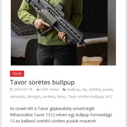
Hírek
Tavor sörétes bullpup
,
,
,
,
2018-01-18
5361 Views
bullpup
iwi
öntöltő
puska
,
,
,
,
,
semiauto
shotgun
sörétes
tavor
Tavor sörétes bullpup
ts12
Az izraeli IWI a Tavor gépkarabély ismertségét
felhasználva Tavor TS12 néven egy bullpup formavilágú
12-es kaliberű öntöltő sörétes puskát mutatott