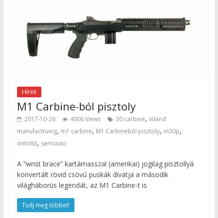
Hírek
M1 Carbine-ból pisztoly
,
2017-10-26
4006 Views
30 carbine
inland
,
,
,
,
manufactruing
m1 carbine
M1 Carbineból pisztoly
m30p
,
öntöltő
semiauto
A “wrist brace” kartámasszal (amerikai) jogilag pisztollyá
konvertált rövid csövű puskák divatja a második
világháborús legendát, az M1 Carbine-t is
Tudj meg többet!