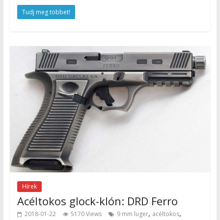
Tudj meg többet!
Hírek
Acéltokos glock-klón: DRD Ferro
,
,
2018-01-22
5170 Views
9 mm luger
acéltokos