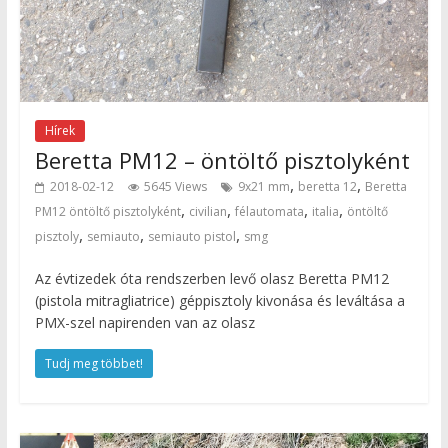
Hírek
Beretta PM12 – öntöltő pisztolyként
,
,
2018-02-12
5645 Views
9x21 mm
beretta 12
Beretta
,
,
,
,
PM12 öntöltő pisztolyként
civilian
félautomata
italia
öntöltő
,
,
,
pisztoly
semiauto
semiauto pistol
smg
Az évtizedek óta rendszerben levő olasz Beretta PM12
(pistola mitragliatrice) géppisztoly kivonása és leváltása a
PMX-szel napirenden van az olasz
Tudj meg többet!