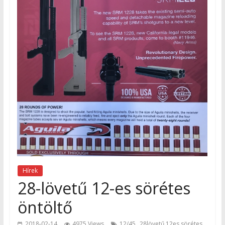
Hírek
28-lövetű 12-es sörétes
öntöltő
,
2018-02-14
4975 Views
12/45
28lövetű 12es sörétes