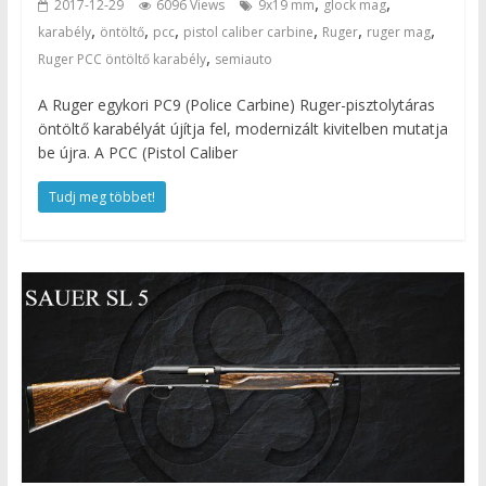
,
,
2017-12-29
6096 Views
9x19 mm
glock mag
,
,
,
,
,
,
karabély
öntöltő
pcc
pistol caliber carbine
Ruger
ruger mag
,
Ruger PCC öntöltő karabély
semiauto
A Ruger egykori PC9 (Police Carbine) Ruger-pisztolytáras
öntöltő karabélyát újítja fel, modernizált kivitelben mutatja
be újra. A PCC (Pistol Caliber
Tudj meg többet!