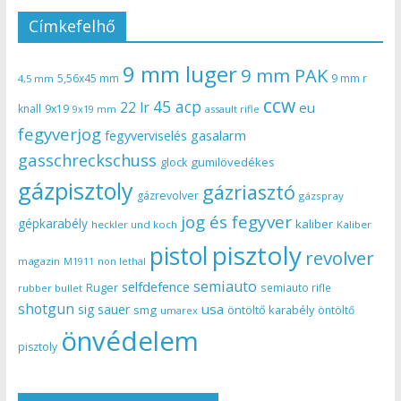
Címkefelhő
9 mm luger
9 mm PAK
5,56x45 mm
9 mm r
4,5 mm
ccw
45 acp
22 lr
eu
knall
9x19
9x19 mm
assault rifle
fegyverjog
gasalarm
fegyverviselés
gasschreckschuss
gumilövedékes
glock
gázpisztoly
gázriasztó
gázrevolver
gázspray
jog és fegyver
gépkarabély
kaliber
heckler und koch
Kaliber
pisztoly
pistol
revolver
magazin
non lethal
M1911
semiauto
selfdefence
Ruger
semiauto rifle
rubber bullet
shotgun
usa
sig sauer
smg
öntöltő karabély
öntöltő
umarex
önvédelem
pisztoly