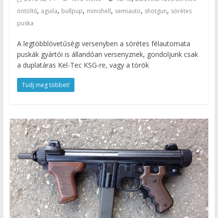
,
,
,
,
,
,
öntöltő
aguila
bullpup
minishell
semiauto
shotgun
sörétes
puska
A legtöbblövetűségi versenyben a sörétes félautomata
puskák gyártói is állandóan versenyznek, gondoljunk csak
a duplatáras Kel-Tec KSG-re, vagy a török
Tudj meg többet!