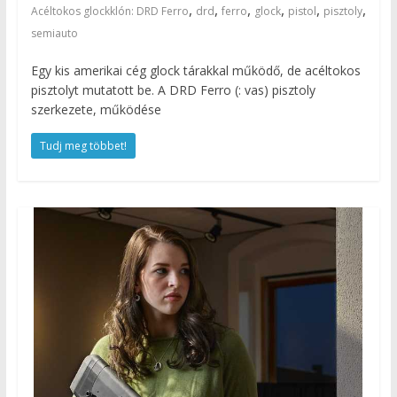
,
,
,
,
,
,
Acéltokos glockklón: DRD Ferro
drd
ferro
glock
pistol
pisztoly
semiauto
Egy kis amerikai cég glock tárakkal működő, de acéltokos
pisztolyt mutatott be. A DRD Ferro (: vas) pisztoly
szerkezete, működése
Tudj meg többet!