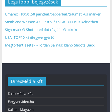
Legutóbbi bejegyzések
Umarex TPX50 .50 paintball/pepperball/traumatikus marker
Smith and Wesson AXE Pistol és SBR .300 BLK kaliberben
Sightmark G-Shot – red dot régebbi Glockokra
USA: TOP10 kézifegyvergyártó
Megtörtént esetek – Jordan Salinas: Idaho Shoots Back
DirexMédia Kft
DirexMédia Kft.
Fegyvervideo.hu
Kaliber Magazin