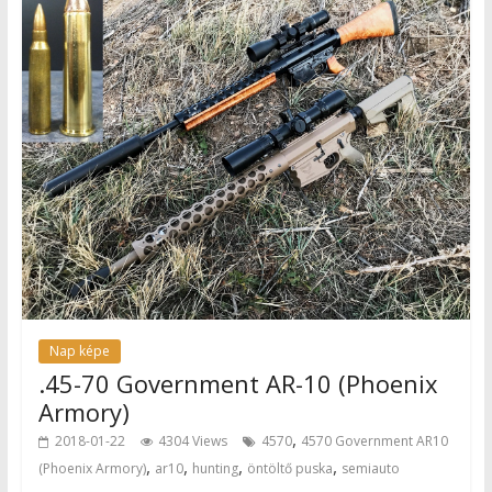
Nap képe
.45-70 Government AR-10 (Phoenix
Armory)
,
2018-01-22
4304 Views
4570
4570 Government AR10
,
,
,
,
(Phoenix Armory)
ar10
hunting
öntöltő puska
semiauto