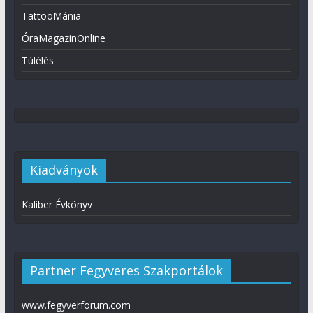
TattooMánia
ÓraMagazinOnline
Túlélés
Kiadványok
Kaliber Évkönyv
Partner Fegyveres Szakportálok
www.fegyverforum.com