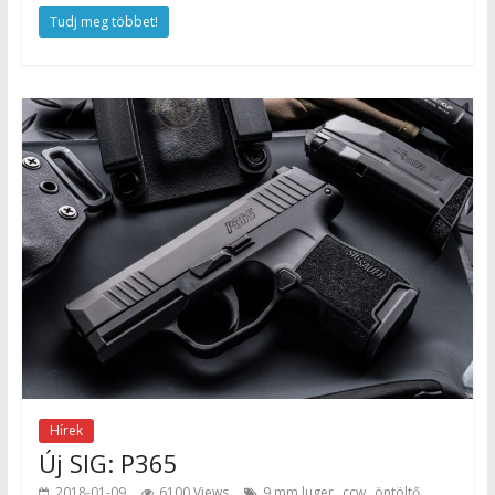
Tudj meg többet!
Hírek
Új SIG: P365
,
,
,
2018-01-09
6100 Views
9 mm luger
ccw
öntöltő