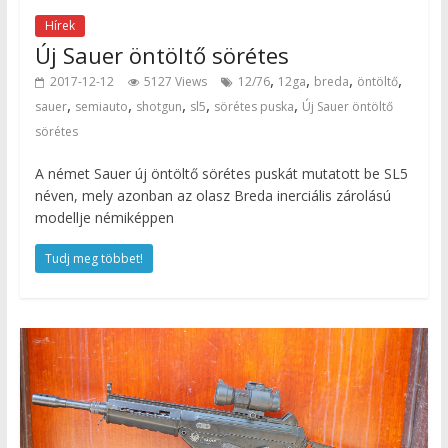
Hírek
Új Sauer öntöltő sörétes
,
,
,
,
2017-12-12
5127 Views
12/76
12ga
breda
öntöltő
,
,
,
,
,
sauer
semiauto
shotgun
sl5
sörétes puska
Új Sauer öntöltő
sörétes
A német Sauer új öntöltő sörétes puskát mutatott be SL5
néven, mely azonban az olasz Breda inerciális zárolású
modellje némiképpen
Tudj meg többet!