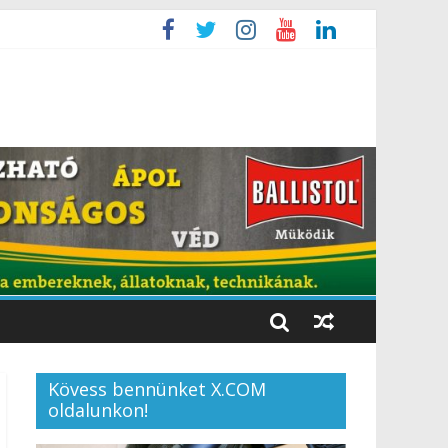
Kövess bennünket X.COM
oldalunkon!