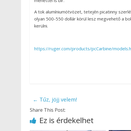
menettel is bír.
A tok alumíniumötvözet, tetején picatinny szerl
olyan 500-550 dollár körül lesz megvehető a bolt
kerülni.
https://ruger.com/products/pcCarbine/models.
←
Tűz, jöjj velem!
Share This Post:
Ez is érdekelhet