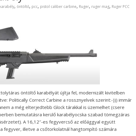
,
,
,
,
,
,
karabély
öntöltő
pcc
pistol caliber carbine
Ruger
ruger mag
Ruger PCC
lytáras öntöltő karabélyát újítja fel, modernizált kivitelben
etve: Politically Correct Carbine a rossznyelvek szerint:-))) immár
 hanem a még elterjedtebb Glock tárakkal is üzemelhet (csere
liberben bemutatásra kerülő karabélyocska szabad tömegzáras
sérzetet). A 16,12″-es fegyvercső az előággyal együtt
 a fegyver, illetve a csőtorkolatnál hangtompító számára