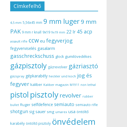
Címkefelhő
9 mm luger
9 mm
5,56x45 mm
4,5 mm
PAK
45 acp
22 lr
9 mm r knall
9x19
9x19 mm
ccw
fegyverjog
eu
assault rifle
gasalarm
fegyverviselés
gasschreckschuss
gumilövedékes
glock
gázpisztoly
gázriasztó
gázrevolver
jog és
gépkarabély
gázspray
heckler und koch
fegyver
kaliber
Kaliber magazin
non lethal
M1911
pisztoly
pistol
revolver
rubber
semiauto
selfdefence
Ruger
semiauto rifle
bullet
shotgun
usa
sig sauer
smg
öntöltő
umarex
önvédelem
karabély
öntöltő pisztoly