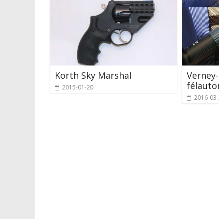
Korth Sky Marshal
Verney
félauto
2015-01-20
2016-03