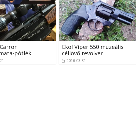
-Carron
Ekol Viper 550 muzeális
mata-pótlék
céllövő revolver
-21
2016-03-31