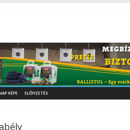
NAP KÉPE
ELŐFIZETÉS
abély