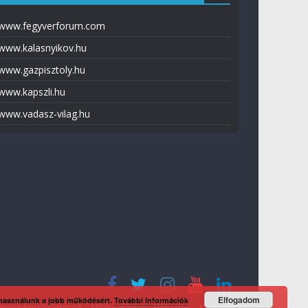
www.fegyverforum.com
www.kalasnyikov.hu
www.gazpisztoly.hu
www.kapszli.hu
www.vadasz-vilag.hu
Elfogadom
 használunk a jobb működésért.
További információk
tvédelmi tájékoztató
Média ajánlat
Előfizetés
Kapcsolat