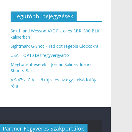
Legutóbbi bejegyzések
Smith and Wesson AXE Pistol és SBR .300 BLK
kaliberben
Sightmark G-Shot – red dot régebbi Glockokra
USA: TOP10 kézifegyvergyártó
Megtörtént esetek – Jordan Salinas: Idaho
Shoots Back
AK-47: a CIA első rajza és az egyik első fotója
róla
Partner Fegyveres Szakportálok