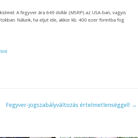
éksínnel. A fegyver ára 649 dollár (MSRP) az USA-ban, vagyis
okban. Nálunk, ha eljut ide, akkor kb. 400 ezer forintba fog
html
Fegyver-jogszabályváltozás értelmetlenséggel!
→