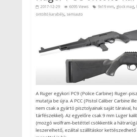
,
,
2017-12-29
6095 Views
9x19 mm
glock mag
,
öntöltő karabély
semiauto
A Ruger egykori PC9 (Police Carbine) Ruger-piszto
mutatja be újra. A PCC (Pistol Caliber Carbine ill
nem csak a gyártó pisztolyainak saját táraival,
tárfészekkel). Az egyelőre csak 9 mm Luger ka
(mozgó wolfram-betéttel csökkentik a hátrarúgá
leszerelhető, ezáltal szállításkor kettészedhető