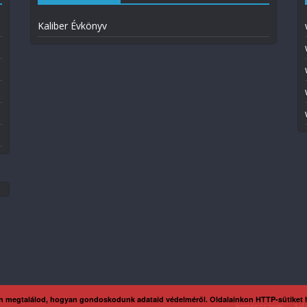
Kaliber Évkönyv
n megtalálod, hogyan gondoskodunk adataid védelméről. Oldalainkon HTTP-sütiket
Impresszum
Ada