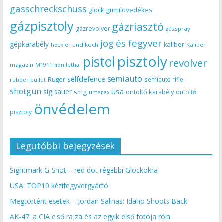
gasschreckschuss
gumilövedékes
glock
gázpisztoly
gázriasztó
gázrevolver
gázspray
jog és fegyver
gépkarabély
kaliber
heckler und koch
Kaliber
pisztoly
pistol
revolver
magazin
non lethal
M1911
semiauto
selfdefence
Ruger
semiauto rifle
rubber bullet
shotgun
usa
sig sauer
smg
öntöltő karabély
öntöltő
umarex
önvédelem
pisztoly
Legutóbbi bejegyzések
Sightmark G-Shot – red dot régebbi Glockokra
USA: TOP10 kézifegyvergyártó
Megtörtént esetek – Jordan Salinas: Idaho Shoots Back
AK-47: a CIA első rajza és az egyik első fotója róla