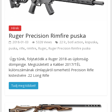
Hírek
Ruger Precision Rimfire puska
,
,
,
2018-01-03
5328 Views
22 lr
botl action
kispuska
,
,
,
,
puska
rifle
rimfire
Ruger
Ruger Precision Rimfire puska
Úgy tűnik, folytatódik a Ruger 2018-as újdonság-
dömpingje. Megszületett a Kaliber 2017/TÉL
különszámának címlapjáról ismerhető Precision Rifle
kistestvére .22 Long Rifle
Tudj meg többet!