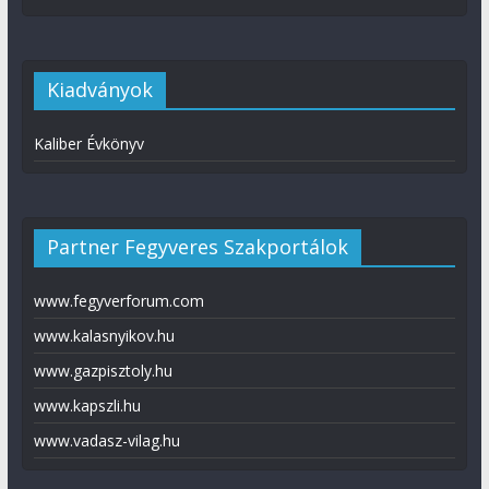
Kiadványok
Kaliber Évkönyv
Partner Fegyveres Szakportálok
www.fegyverforum.com
www.kalasnyikov.hu
www.gazpisztoly.hu
www.kapszli.hu
www.vadasz-vilag.hu