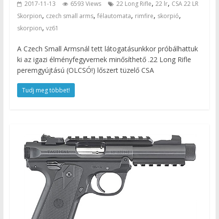
,
,
2017-11-13
6593 Views
22 Long Rifle
22 lr
CSA 22 LR
,
,
,
,
,
Skorpion
czech small arms
félautomata
rimfire
skorpió
,
skorpion
vz61
A Czech Small Armsnál tett látogatásunkkor próbálhattuk
ki az igazi élményfegyvernek minősíthető .22 Long Rifle
peremgyújtású (OLCSÓ!) lőszert tüzelő CSA
Tudj meg többet!