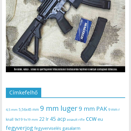
Címkefelhő
9 mm luger
9 mm PAK
5,56x45 mm
9 mm r
4,5 mm
ccw
45 acp
22 lr
eu
knall
9x19
9x19 mm
assault rifle
fegyverjog
gasalarm
fegyverviselés