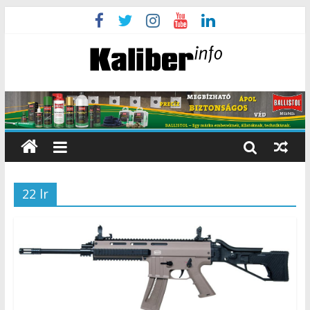
22 lr