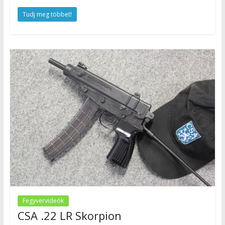
Tudj meg többet!
Fegyvervideók
CSA .22 LR Skorpion