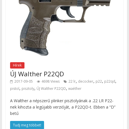
Hírek
ÚJ Walther P22QD
,
,
,
,
2017-09-05
4698 Views
22 lr
decocker
p22
p22qd
,
,
,
pistol
pisztoly
ÚJ Walther P22QD
waéther
A Walther a népszerű plinker pisztolyának a .22 LR P22-
nek kihozta a legújabb verzióját, a P22QD-t. Ebben a “D”
betű
Tudj meg többet!