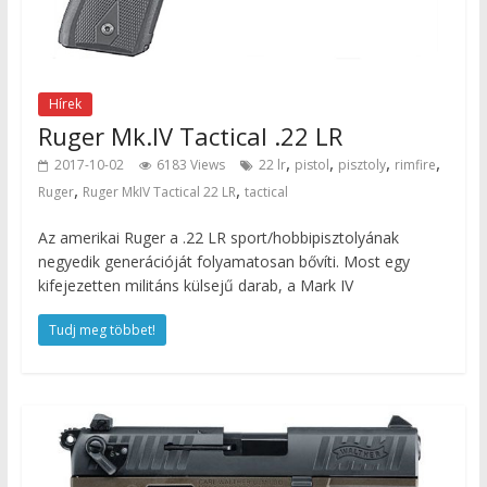
Hírek
Ruger Mk.IV Tactical .22 LR
,
,
,
,
2017-10-02
6183 Views
22 lr
pistol
pisztoly
rimfire
,
,
Ruger
Ruger MkIV Tactical 22 LR
tactical
Az amerikai Ruger a .22 LR sport/hobbipisztolyának
negyedik generációját folyamatosan bővíti. Most egy
kifejezetten militáns külsejű darab, a Mark IV
Tudj meg többet!