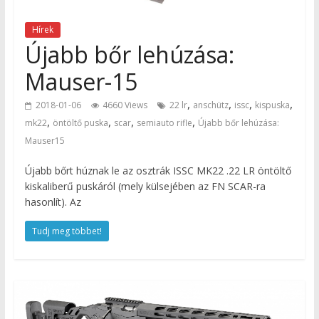
Hírek
Újabb bőr lehúzása:
Mauser-15
,
,
,
,
2018-01-06
4660 Views
22 lr
anschütz
issc
kispuska
,
,
,
,
mk22
öntöltő puska
scar
semiauto rifle
Újabb bőr lehúzása:
Mauser15
Újabb bőrt húznak le az osztrák ISSC MK22 .22 LR öntöltő
kiskaliberű puskáról (mely külsejében az FN SCAR-ra
hasonlít). Az
Tudj meg többet!