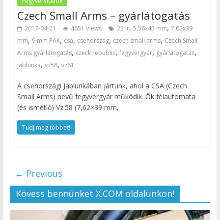
Fegyvervideók
Czech Small Arms – gyárlátogatás
,
,
2017-04-21
4651 Views
22 lr
5,56x45 mm
7,62x39
,
,
,
,
,
mm
9 mm PAK
csa
csehország
czech small arms
Czech Small
,
,
,
,
Arms gyárlátogatás
czeck republic
fegyvergyár
gyárlátogatás
,
,
jablunka
vz58
vz61
A csehországi Jablunkában jártunk, ahol a CSA (Czech
Small Arms) nevű fegyvergyár működik. Ők félautomata
(és ismétlő) Vz.58 (7,62×39 mm,
Tudj meg többet!
← Previous
Kövess bennünket X.COM oldalunkon!