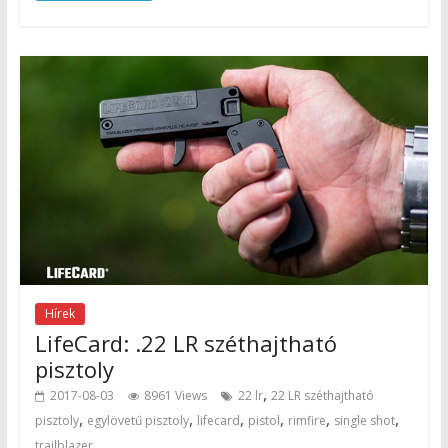
Hírek
LifeCard: .22 LR széthajtható
pisztoly
,
2017-08-03
8961 Views
22 lr
22 LR széthajtható
,
,
,
,
,
,
pisztoly
egylövetű pisztoly
lifecard
pistol
rimfire
single shot
trailblazer