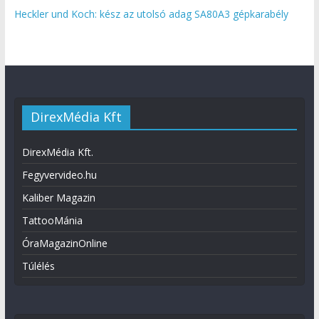
Heckler und Koch: kész az utolsó adag SA80A3 gépkarabély
DirexMédia Kft
DirexMédia Kft.
Fegyvervideo.hu
Kaliber Magazin
TattooMánia
ÓraMagazinOnline
Túlélés