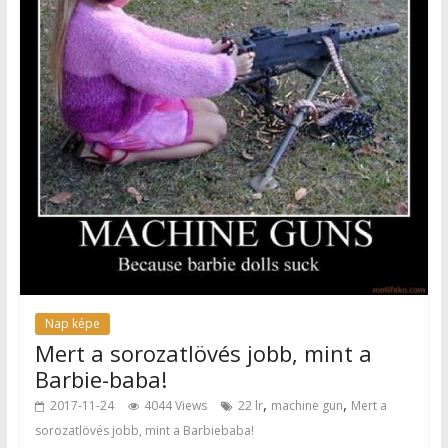
Nap képe
Mert a sorozatlövés jobb, mint a
Barbie-baba!
,
,
2017-11-24
4044 Views
22 lr
machine gun
Mert a
sorozatlövés jobb, mint a Barbiebaba!