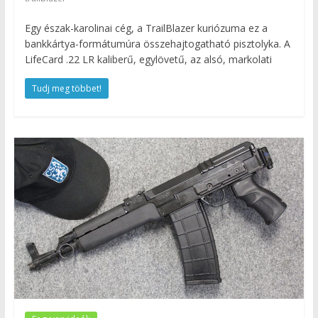
Egy észak-karolinai cég, a TrailBlazer kuriózuma ez a
bankkártya-formátumúra összehajtogatható pisztolyka. A
LifeCard .22 LR kaliberű, egylövetű, az alsó, markolati
Tudj meg többet!