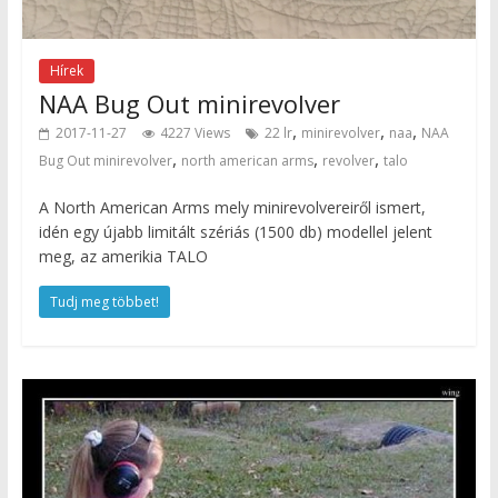
Hírek
NAA Bug Out minirevolver
,
,
,
2017-11-27
4227 Views
22 lr
minirevolver
naa
NAA
,
,
,
Bug Out minirevolver
north american arms
revolver
talo
A North American Arms mely minirevolvereiről ismert,
idén egy újabb limitált szériás (1500 db) modellel jelent
meg, az amerikia TALO
Tudj meg többet!