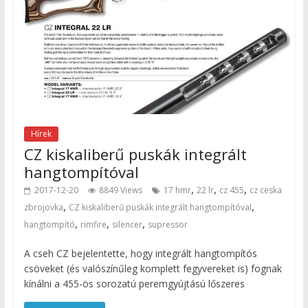
Hírek
CZ kiskaliberű puskák integrált
hangtompítóval
,
,
,
2017-12-20
8849 Views
17 hmr
22 lr
cz 455
cz ceska
,
,
zbrojovka
CZ kiskaliberű puskák integrált hangtompítóval
,
,
,
hangtompító
rimfire
silencer
supressor
A cseh CZ bejelentette, hogy integrált hangtompítós
csöveket (és valószínűleg komplett fegyvereket is) fognak
kínálni a 455-ös sorozatú peremgyújtású lőszeres