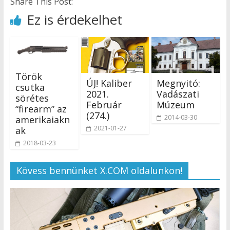
Share This Post:
Ez is érdekelhet
Török
ÚJ! Kaliber
Megnyitó:
csutka
2021.
Vadászati
sörétes
Február
Múzeum
“firearm” az
(274.)
2014-03-30
amerikaiakn
2021-01-27
ak
2018-03-23
Kövess bennünket X.COM oldalunkon!