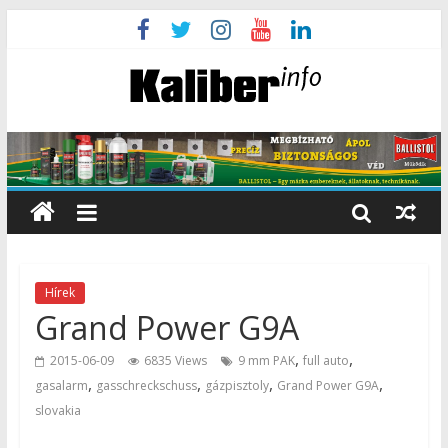
Hírek
Grand Power G9A
,
,
2015-06-09
6835 Views
9 mm PAK
full auto
,
,
,
,
gasalarm
gasschreckschuss
gázpisztoly
Grand Power G9A
slovakia