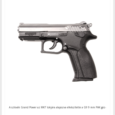
A szlovák Grand Power az MK7 tokjára alapozva elkészítette a G9 9 mm PAK gáz-