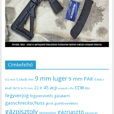
Címkefelhő
9 mm luger
9 mm PAK
5,56x45 mm
9 mm r
4,5 mm
ccw
45 acp
22 lr
eu
knall
9x19
9x19 mm
assault rifle
fegyverjog
gasalarm
fegyverviselés
gasschreckschuss
gumilövedékes
glock
gázpisztoly
gázriasztó
gázrevolver
gázspray