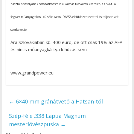
riasztó pisztolyának sorozatlövésre is alkalmas tűzváltós kivitelét, a G9A-t. A
fegyver műanyagtokos, külsőkakasos, DA/SA elsütőszerkezettel és teljesen acél
szerkezettel.
Ára Szlovákiában kb. 400 euró, de ott csak 19% az ÁFA
és nincs műanyagkártya lehúzás sem.
www.grandpower.eu
←
6×40 mm gránátvető a Hatsan-tól
Szép-féle .338 Lapua Magnum
mesterlövészpuska
→