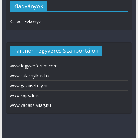
Kiadványok
Kaliber Évkönyv
Partner Fegyveres Szakportálok
www.fegyverforum.com
www.kalasnyikov.hu
www.gazpisztoly.hu
www.kapszli.hu
www.vadasz-vilag.hu