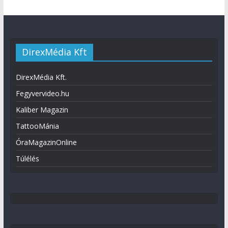
DirexMédia Kft
DirexMédia Kft.
Fegyvervideo.hu
Kaliber Magazin
TattooMánia
ÓraMagazinOnline
Túlélés