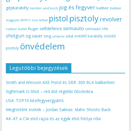
jog és fegyver
gépkarabély
kaliber
heckler und koch
Kaliber
pisztoly
pistol
revolver
magazin
non lethal
M1911
semiauto
selfdefence
Ruger
semiauto rifle
rubber bullet
shotgun
usa
sig sauer
smg
öntöltő karabély
öntöltő
umarex
önvédelem
pisztoly
Legutóbbi bejegyzések
Smith and Wesson AXE Pistol és SBR .300 BLK kaliberben
Sightmark G-Shot – red dot régebbi Glockokra
USA: TOP10 kézifegyvergyártó
Megtörtént esetek – Jordan Salinas: Idaho Shoots Back
AK-47: a CIA első rajza és az egyik első fotója róla