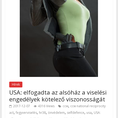
Hírek
USA: elfogadta az alsóház a viselési
engedélyek kötelező viszonosságát
,
2017-12-07
4316 Views
ccw
ccw national reciprocity
,
,
,
,
,
,
act
fegyverviselés
hr38
önvédelem
selfdefence
usa
USA: