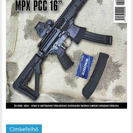
Címkefelhő