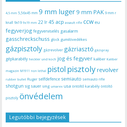
9 mm luger
9 mm PAK
5,56x45 mm
9 mm r
4,5 mm
ccw
45 acp
22 lr
eu
knall
9x19
9x19 mm
assault rifle
fegyverjog
gasalarm
fegyverviselés
gasschreckschuss
gumilövedékes
glock
gázpisztoly
gázriasztó
gázrevolver
gázspray
jog és fegyver
gépkarabély
kaliber
heckler und koch
Kaliber
pisztoly
pistol
revolver
magazin
non lethal
M1911
semiauto
selfdefence
Ruger
semiauto rifle
rubber bullet
shotgun
usa
sig sauer
smg
öntöltő karabély
öntöltő
umarex
önvédelem
pisztoly
Legutóbbi bejegyzések