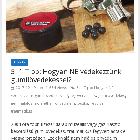
Cikkek
5+1 Tipp: Hogyan NE védekezzünk
gumilövedékessel?
2017-12-19
41554 Views
5+1 Tipp: Hogyan NE
,
,
,
védekezzünk gumilövedékessel?
fegyverviselés
gumilövedékes
,
,
,
,
,
nem halálos
non lethal
önvédelem
puska
revolver
traumatikus
2004 óta több tízezer darab muzeális vagy gáz-riasztó
besorolású gumilövedékes, traumatikus fegyvert adtak el
Magyarországon. Ezek kiváló nem halálos önvédelmi