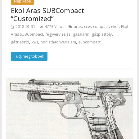
Nap képe
Ekol Aras SUBCompact
“Customized”
,
,
,
,
2018-01-31
4773 Views
aras
ccw
compact
ekol
Ekol
,
,
,
,
Aras SUBCompact
fegyverviselés
gasalarm
gázpisztoly
,
,
,
gázriasztó
kws
nonlethaönvédelem
subcompact
Tudj meg többet!