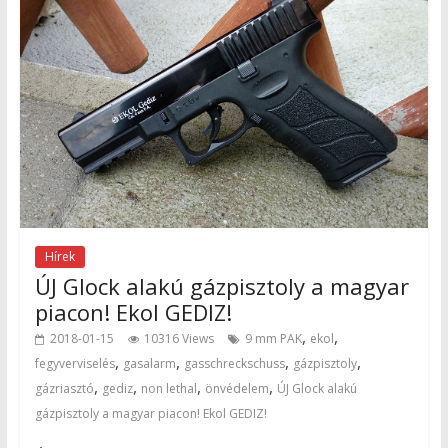
Hírek
ÚJ Glock alakú gázpisztoly a magyar
piacon! Ekol GEDIZ!
,
,
2018-01-15
10316 Views
9 mm PAK
ekol
,
,
,
,
fegyverviselés
gasalarm
gasschreckschuss
gázpisztoly
,
,
,
,
gázriasztó
gediz
non lethal
önvédelem
ÚJ Glock alakú
gázpisztoly a magyar piacon! Ekol GEDIZ!