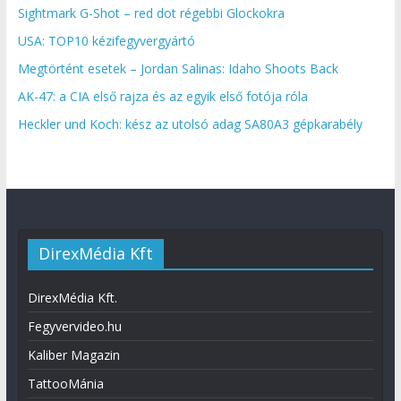
Sightmark G-Shot – red dot régebbi Glockokra
USA: TOP10 kézifegyvergyártó
Megtörtént esetek – Jordan Salinas: Idaho Shoots Back
AK-47: a CIA első rajza és az egyik első fotója róla
Heckler und Koch: kész az utolsó adag SA80A3 gépkarabély
DirexMédia Kft
DirexMédia Kft.
Fegyvervideo.hu
Kaliber Magazin
TattooMánia