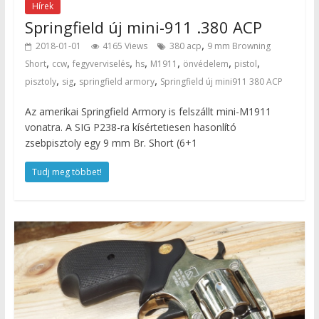
Hírek
Springfield új mini-911 .380 ACP
,
2018-01-01
4165 Views
380 acp
9 mm Browning
,
,
,
,
,
,
,
Short
ccw
fegyverviselés
hs
M1911
önvédelem
pistol
,
,
,
pisztoly
sig
springfield armory
Springfield új mini911 380 ACP
Az amerikai Springfield Armory is felszállt mini-M1911
vonatra. A SIG P238-ra kísértetiesen hasonlító
zsebpisztoly egy 9 mm Br. Short (6+1
Tudj meg többet!