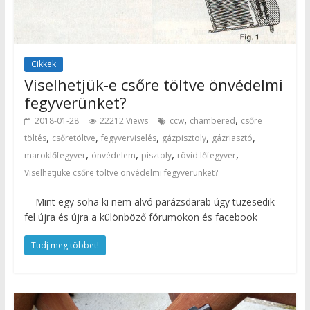
Cikkek
Viselhetjük-e csőre töltve önvédelmi
fegyverünket?
,
,
2018-01-28
22212 Views
ccw
chambered
csőre
,
,
,
,
,
töltés
csőretöltve
fegyverviselés
gázpisztoly
gázriasztó
,
,
,
,
maroklőfegyver
önvédelem
pisztoly
rövid lőfegyver
Viselhetjüke csőre töltve önvédelmi fegyverünket?
Mint egy soha ki nem alvó parázsdarab úgy tüzesedik
fel újra és újra a különböző fórumokon és facebook
Tudj meg többet!