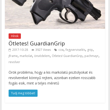
Hírek
Ötletes! GuardianGrip
,
,
,
2017-10-28
3927 Views
ccw
fegyverviselés
grip
,
,
,
,
,
jframe
markolat
önvédelem
Ötletes! GuardianGrip
pachmayr
revolver
Örök probléma, hogy a kis markolatú pisztolyokat és
revolvereket könnyű rejteni, azonban ezeken rosszabb
fogás esik, mint a teljes méretű
Tudj meg többet!