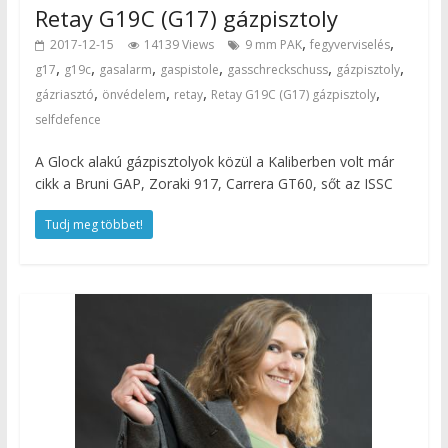
Retay G19C (G17) gázpisztoly
,
,
2017-12-15
14139 Views
9 mm PAK
fegyverviselés
,
,
,
,
,
,
g17
g19c
gasalarm
gaspistole
gasschreckschuss
gázpisztoly
,
,
,
,
gázriasztó
önvédelem
retay
Retay G19C (G17) gázpisztoly
selfdefence
A Glock alakú gázpisztolyok közül a Kaliberben volt már
cikk a Bruni GAP, Zoraki 917, Carrera GT60, sőt az ISSC
Tudj meg többet!