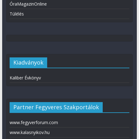
ÓraMagazinOnline
Túlélés
Kiadványok
Kaliber Évkönyv
Partner Fegyveres Szakportálok
www.fegyverforum.com
www.kalasnyikov.hu