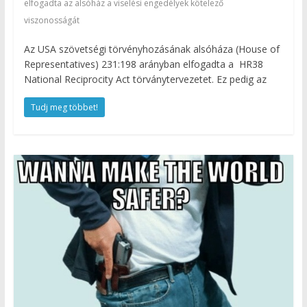
elfogadta az alsóház a viselési engedélyek kötelező
viszonosságát
Az USA szövetségi törvényhozásának alsóháza (House of
Representatives) 231:198 arányban elfogadta a HR38
National Reciprocity Act törványtervezetet. Ez pedig az
Tudj meg többet!