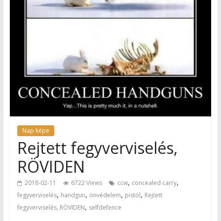
Nap képe
Rejtett fegyverviselés,
RÖVIDEN
,
,
2018-02-11
6722 Views
ccw
concealed carry
,
,
,
,
fegyverviselés
handgun
önvédelem
pistol
Rejtett
,
fegyverviselés, RÖVIDEN
selfdefence