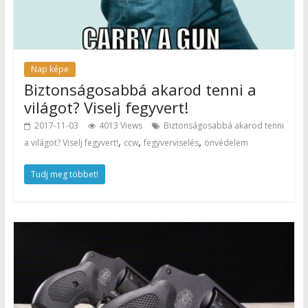
Nap képe
Biztonságosabbá akarod tenni a
világot? Viselj fegyvert!
2017-11-03
4013 Views
Biztonságosabbá akarod tenni
,
,
,
a világot? Viselj fegyvert!
ccw
fegyverviselés
önvédelem
Tudj meg többet!