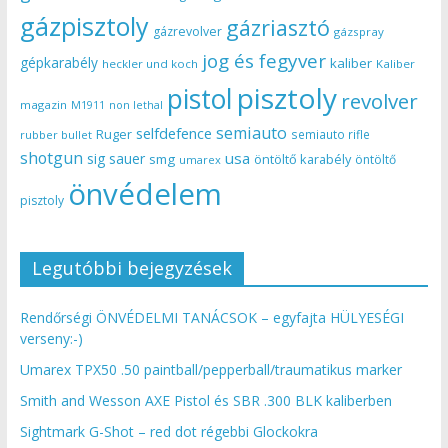
gázpisztoly
gázriasztó
gázrevolver
gázspray
jog és fegyver
gépkarabély
kaliber
heckler und koch
Kaliber
pisztoly
pistol
revolver
magazin
non lethal
M1911
semiauto
selfdefence
Ruger
semiauto rifle
rubber bullet
shotgun
usa
sig sauer
smg
öntöltő karabély
öntöltő
umarex
önvédelem
pisztoly
Legutóbbi bejegyzések
Rendőrségi ÖNVÉDELMI TANÁCSOK – egyfajta HÜLYESÉGI
verseny:-)
Umarex TPX50 .50 paintball/pepperball/traumatikus marker
Smith and Wesson AXE Pistol és SBR .300 BLK kaliberben
Sightmark G-Shot – red dot régebbi Glockokra