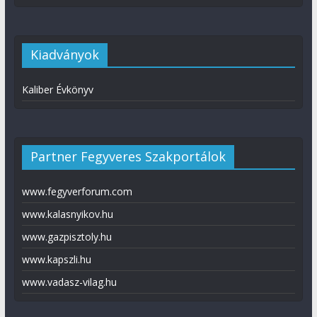
Kiadványok
Kaliber Évkönyv
Partner Fegyveres Szakportálok
www.fegyverforum.com
www.kalasnyikov.hu
www.gazpisztoly.hu
www.kapszli.hu
www.vadasz-vilag.hu