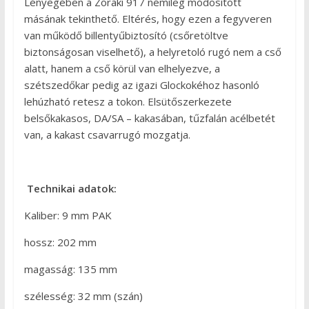
Lényegében a Zoraki 917 némileg módosított
másának tekinthető. Eltérés, hogy ezen a fegyveren
van működő billentyűbiztosító (csőretöltve
biztonságosan viselhető), a helyretoló rugó nem a cső
alatt, hanem a cső körül van elhelyezve, a
szétszedőkar pedig az igazi Glockokéhoz hasonló
lehúzható retesz a tokon. Elsütőszerkezete
belsőkakasos, DA/SA – kakasában, tűzfalán acélbetét
van, a kakast csavarrugó mozgatja.
Technikai adatok:
Kaliber: 9 mm PAK
hossz: 202 mm
magasság: 135 mm
szélesség: 32 mm (szán)