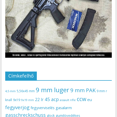
Címkefelhő
9 mm luger
9 mm PAK
5,56x45 mm
9 mm r
4,5 mm
ccw
45 acp
22 lr
eu
knall
9x19
9x19 mm
assault rifle
fegyverjog
gasalarm
fegyverviselés
gasschreckschuss
gumilövedékes
glock