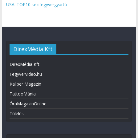
USA: TOP10 kézifegyvergyártó
DirexMédia Kft
DirexMédia Kft.
Fegyvervideo.hu
Kaliber Magazin
TattooMánia
ÓraMagazinOnline
Túlélés