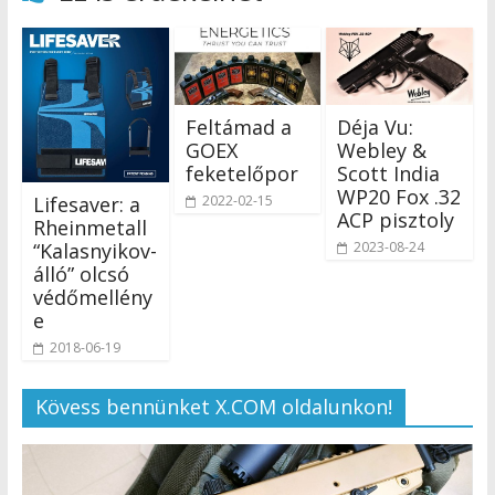
Feltámad a
Déja Vu:
GOEX
Webley &
feketelőpor
Scott India
WP20 Fox .32
2022-02-15
Lifesaver: a
ACP pisztoly
Rheinmetall
2023-08-24
“Kalasnyikov-
álló” olcsó
védőmellény
e
2018-06-19
Kövess bennünket X.COM oldalunkon!