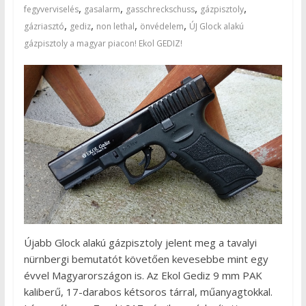
,
,
,
,
fegyverviselés
gasalarm
gasschreckschuss
gázpisztoly
,
,
,
,
gázriasztó
gediz
non lethal
önvédelem
ÚJ Glock alakú
gázpisztoly a magyar piacon! Ekol GEDIZ!
Újabb Glock alakú gázpisztoly jelent meg a tavalyi
nürnbergi bemutatót követően kevesebbe mint egy
évvel Magyarországon is. Az Ekol Gediz 9 mm PAK
kaliberű, 17-darabos kétsoros tárral, műanyagtokkal.