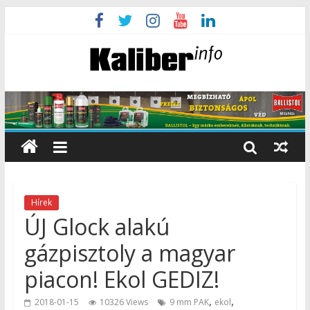
Hírek
ÚJ Glock alakú
gázpisztoly a magyar
piacon! Ekol GEDIZ!
,
,
2018-01-15
10326 Views
9 mm PAK
ekol