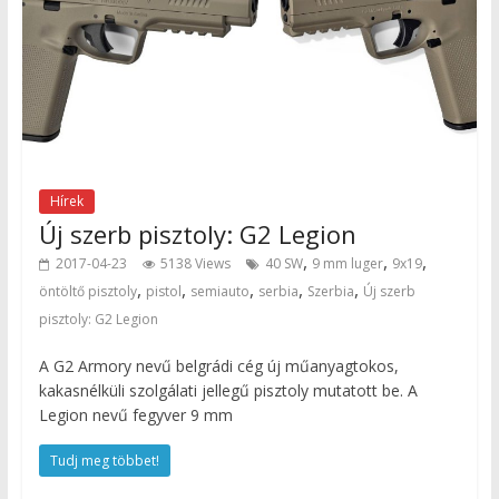
Hírek
Új szerb pisztoly: G2 Legion
,
,
,
2017-04-23
5138 Views
40 SW
9 mm luger
9x19
,
,
,
,
,
öntöltő pisztoly
pistol
semiauto
serbia
Szerbia
Új szerb
pisztoly: G2 Legion
A G2 Armory nevű belgrádi cég új műanyagtokos,
kakasnélküli szolgálati jellegű pisztoly mutatott be. A
Legion nevű fegyver 9 mm
Tudj meg többet!