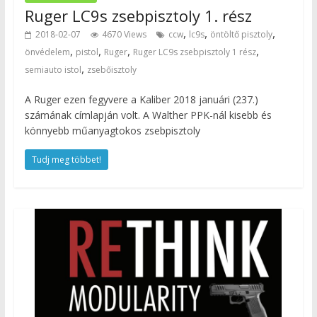
Ruger LC9s zsebpisztoly 1. rész
,
,
,
2018-02-07
4670 Views
ccw
lc9s
öntöltő pisztoly
,
,
,
,
önvédelem
pistol
Ruger
Ruger LC9s zsebpisztoly 1 rész
,
semiauto istol
zsebőisztoly
A Ruger ezen fegyvere a Kaliber 2018 januári (237.)
számának címlapján volt. A Walther PPK-nál kisebb és
könnyebb műanyagtokos zsebpisztoly
Tudj meg többet!