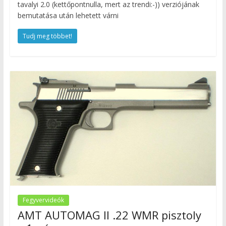
tavalyi 2.0 (kettőpontnulla, mert az trendi:-)) verziójának
bemutatása után lehetett várni
Tudj meg többet!
Fegyvervideók
AMT AUTOMAG II .22 WMR pisztoly