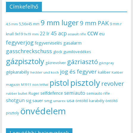
Címkefelhő
9 mm luger
9 mm PAK
5,56x45 mm
9 mm r
4,5 mm
ccw
45 acp
22 lr
eu
knall
9x19
9x19 mm
assault rifle
fegyverjog
gasalarm
fegyverviselés
gasschreckschuss
gumilövedékes
glock
gázpisztoly
gázriasztó
gázrevolver
gázspray
jog és fegyver
gépkarabély
kaliber
heckler und koch
Kaliber
pisztoly
pistol
revolver
magazin
non lethal
M1911
semiauto
selfdefence
Ruger
semiauto rifle
rubber bullet
shotgun
usa
sig sauer
smg
öntöltő karabély
öntöltő
umarex
önvédelem
pisztoly
Legutóbbi bejegyzések