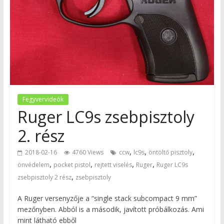
Fegyvervideók
Ruger LC9s zsebpisztoly
2. rész
,
,
,
2018-02-16
4760 Views
ccw
lc9s
öntöltő pisztoly
,
,
,
,
önvédelem
pocket pistol
rejtett viselés
Ruger
Ruger LC9s
,
zsebpisztoly 2 rész
zsebpisztoly
A Ruger versenyzője a “single stack subcompact 9 mm”
mezőnyben. Abból is a második, javított próbálkozás. Ami
mint látható ebből