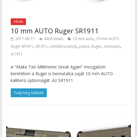
Hírek
10 mm AUTO Ruger SR1911
,
2017-06-17
4426 Views
10 mm auto
10 mm AUTO
,
,
,
,
,
,
Ruger M1911
M1911
öntöltő pisztoly
pistol
Ruger
semiauto
sr1911
A “Make Ten Millimeter Great Again” mozgalom
keretében a Ruger is bemutatta saját 10 mm AUTO
kaliberű újdonságát. Az SR1911
Tudj meg többet!