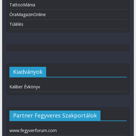
TattooMánia
ÓraMagazinOnline
Túlélés
Kiadványok
Kaliber Évkönyv
Partner Fegyveres Szakportálok
www.fegyverforum.com