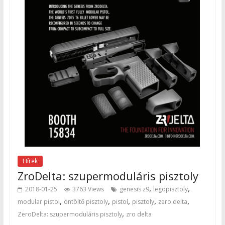
Hírek
ZroDelta: szupermoduláris pisztoly
,
,
2018-01-25
3763 Views
genesis z9
legopisztoly
,
,
,
,
,
modular pistol
öntöltő pisztoly
pistol
pisztoly
zero delta
,
ZeroDelta: szupermoduláris pisztoly
zro delta