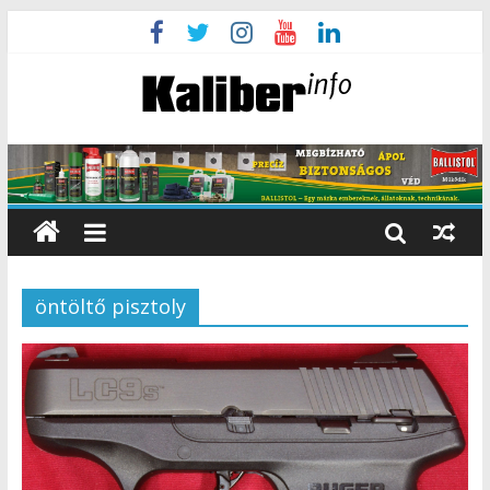
öntöltő pisztoly