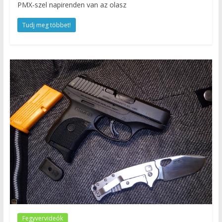
PMX-szel napirenden van az olasz
Tudj meg többet!
Fegyvervideók