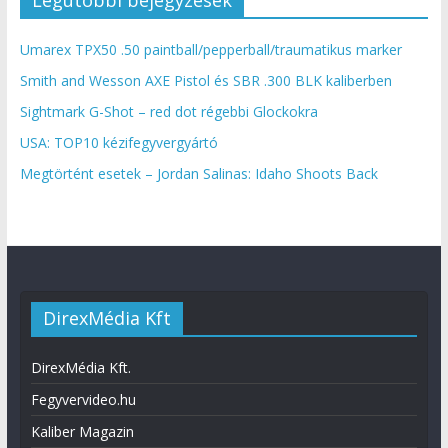
Umarex TPX50 .50 paintball/pepperball/traumatikus marker
Smith and Wesson AXE Pistol és SBR .300 BLK kaliberben
Sightmark G-Shot – red dot régebbi Glockokra
USA: TOP10 kézifegyvergyártó
Megtörtént esetek – Jordan Salinas: Idaho Shoots Back
DirexMédia Kft
DirexMédia Kft.
Fegyvervideo.hu
Kaliber Magazin