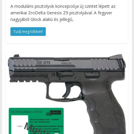
A moduláris pisztolyok koncepciója új szintet lépett az
amerikai ZroDelta Genesis Z9 pisztolyával. A fegyver
nagyjából Glock alakú és jellegű,
Tudj meg többet!