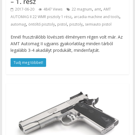
– 1. rész
,
,
2017-06-20
4847 Views
22 magnum
amt
AMT
,
,
AUTOMAG II 22 WMR pisztoly 1 rész
arcadia machine and tools
,
,
,
,
automag
öntöltő pisztoly
pistol
pisztoly
semiauto pistol
Ennél frusztrálóbb lövészeti élményem régen volt már. Az
AMT Automag II ugyanis gyakorlatilag minden tárból
legalább 3-4 akadályt produkált, mindenfajtát.
Tudj meg többet!