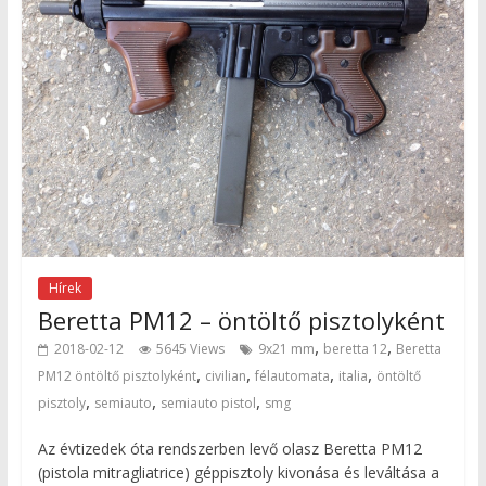
Hírek
Beretta PM12 – öntöltő pisztolyként
,
,
2018-02-12
5645 Views
9x21 mm
beretta 12
Beretta
,
,
,
,
PM12 öntöltő pisztolyként
civilian
félautomata
italia
öntöltő
,
,
,
pisztoly
semiauto
semiauto pistol
smg
Az évtizedek óta rendszerben levő olasz Beretta PM12
(pistola mitragliatrice) géppisztoly kivonása és leváltása a