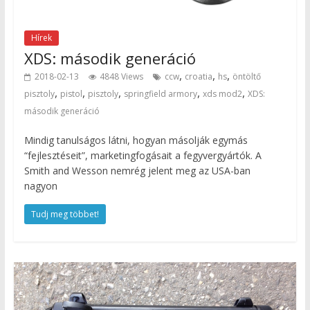
Hírek
XDS: második generáció
,
,
,
2018-02-13
4848 Views
ccw
croatia
hs
öntöltő
,
,
,
,
,
pisztoly
pistol
pisztoly
springfield armory
xds mod2
XDS:
második generáció
Mindig tanulságos látni, hogyan másolják egymás
“fejlesztéseit”, marketingfogásait a fegyvergyártók. A
Smith and Wesson nemrég jelent meg az USA-ban
nagyon
Tudj meg többet!