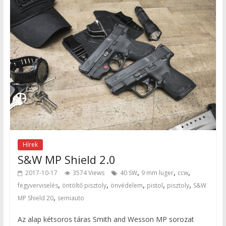
Hírek
S&W MP Shield 2.0
,
,
,
2017-10-17
3574 Views
40 SW
9 mm luger
ccw
,
,
,
,
,
fegyverviselés
öntöltő pisztoly
önvédelem
pistol
pisztoly
S&W
,
MP Shield 20
semiauto
Az alap kétsoros táras Smith and Wesson MP sorozat