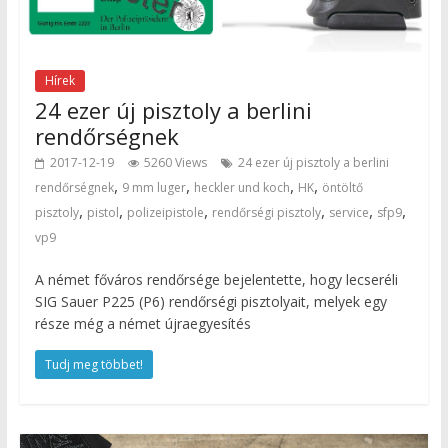
Hírek
24 ezer új pisztoly a berlini
rendőrségnek
2017-12-19
5260 Views
24 ezer új pisztoly a berlini
,
,
,
,
rendőrségnek
9 mm luger
heckler und koch
HK
öntöltő
,
,
,
,
,
,
pisztoly
pistol
polizeipistole
rendőrségi pisztoly
service
sfp9
vp9
A német főváros rendőrsége bejelentette, hogy lecseréli
SIG Sauer P225 (P6) rendőrségi pisztolyait, melyek egy
része még a német újraegyesítés
Tudj meg többet!