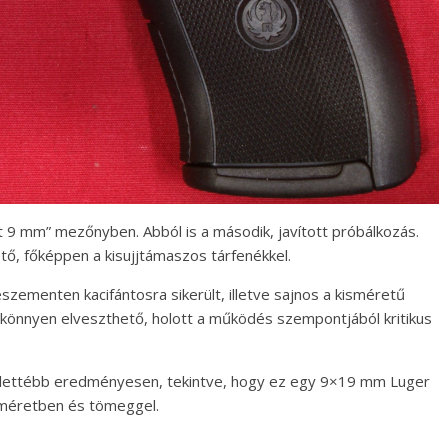
 9 mm” mezőnyben. Abból is a második, javított próbálkozás.
hető, főképpen a kisujjtámaszos tárfenékkel.
eszementen kacifántosra sikerült, illetve sajnos a kisméretű
 könnyen elveszthető, holott a működés szempontjából kritikus
felettébb eredményesen, tekintve, hogy ez egy 9×19 mm Luger
 méretben és tömeggel.