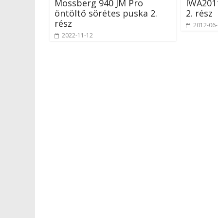
Mossberg 940 JM Pro
IWA2011
öntöltő sörétes puska 2.
2. rész
rész
2012-06
2022-11-12