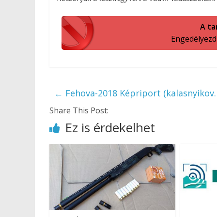
A ta
Engedélyezd a
←
Fehova-2018 Képriport (kalasnyikov.
Share This Post:
Ez is érdekelhet