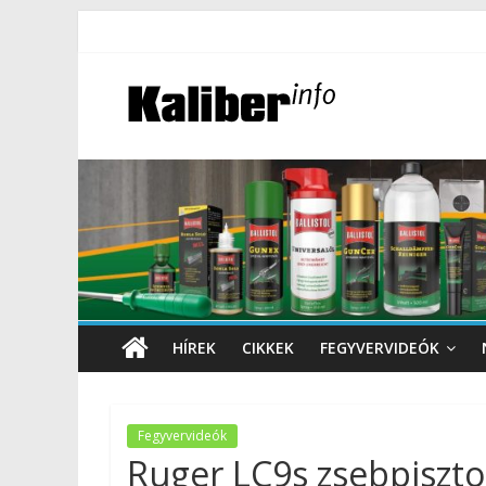
HÍREK
CIKKEK
FEGYVERVIDEÓK
Fegyvervideók
Ruger LC9s zsebpisztol