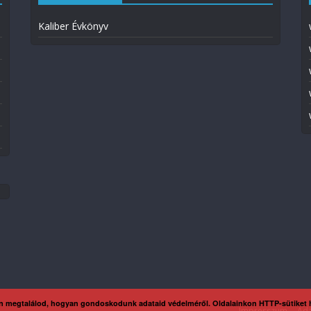
Kaliber Évkönyv
n megtalálod, hogyan gondoskodunk adataid védelméről. Oldalainkon HTTP-sütiket
Impresszum
Ada