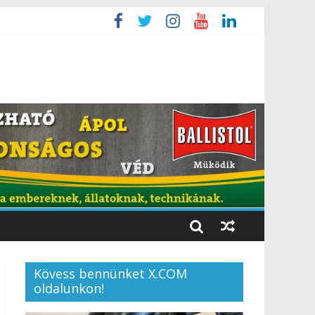
Kövess bennünket X.COM
oldalunkon!