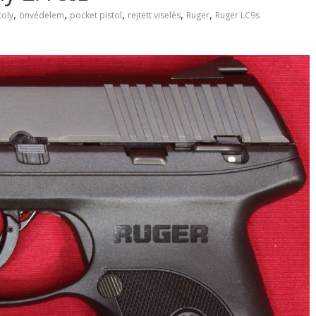
,
,
,
,
,
toly
önvédelem
pocket pistol
rejtett viselés
Ruger
Ruger LC9s