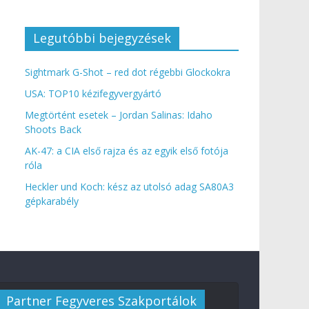
Legutóbbi bejegyzések
Sightmark G-Shot – red dot régebbi Glockokra
USA: TOP10 kézifegyvergyártó
Megtörtént esetek – Jordan Salinas: Idaho
Shoots Back
AK-47: a CIA első rajza és az egyik első fotója
róla
Heckler und Koch: kész az utolsó adag SA80A3
gépkarabély
Partner Fegyveres Szakportálok