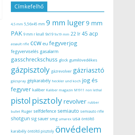
Címkefelhő
9 mm luger
9 mm
5,56x45 mm
4,5 mm
PAK
45 acp
22 lr
9 mm r knall
9x19
9x19 mm
ccw
fegyverjog
eu
assault rifle
gasalarm
fegyverviselés
gasschreckschuss
gumilövedékes
glock
gázpisztoly
gázriasztó
gázrevolver
jog és
gépkarabély
gázspray
heckler und koch
fegyver
kaliber
Kaliber magazin
non lethal
M1911
pisztoly
pistol
revolver
rubber
semiauto
selfdefence
Ruger
semiauto rifle
bullet
shotgun
usa
sig sauer
smg
öntöltő
umarex
önvédelem
karabély
öntöltő pisztoly