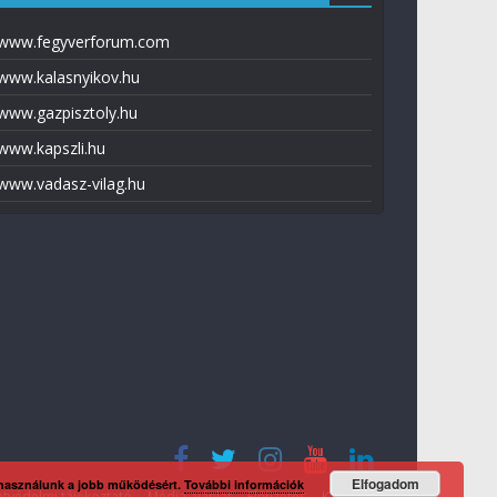
www.fegyverforum.com
www.kalasnyikov.hu
www.gazpisztoly.hu
www.kapszli.hu
www.vadasz-vilag.hu
Elfogadom
 használunk a jobb működésért.
További információk
tvédelmi tájékoztató
Média ajánlat
Előfizetés
Kapcsolat