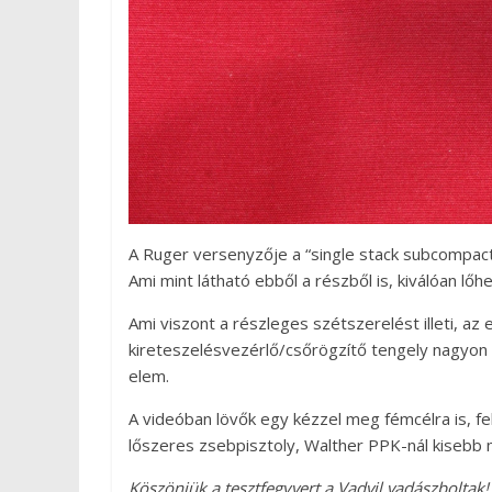
A Ruger versenyzője a “single stack subcompact
Ami mint látható ebből a részből is, kiválóan lő
Ami viszont a részleges szétszerelést illeti, az 
kireteszelésvezérlő/csőrögzítő tengely nagyon
elem.
A videóban lövők egy kézzel meg fémcélra is, 
lőszeres zsebpisztoly, Walther PPK-nál kisebb
Köszönjük a tesztfegyvert a Vadvil vadászboltak!