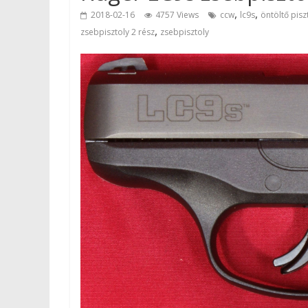
,
,
2018-02-16
4757 Views
ccw
lc9s
öntöltő pisz
,
zsebpisztoly 2 rész
zsebpisztoly