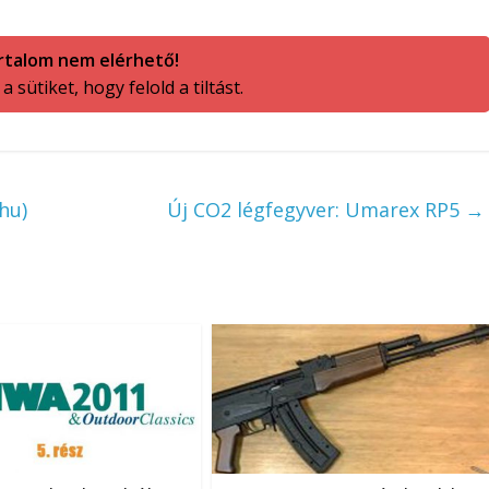
rtalom nem elérhető!
 sütiket, hogy felold a tiltást.
hu)
Új CO2 légfegyver: Umarex RP5
→