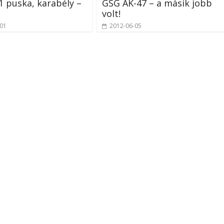
 puska, karabély –
GSG AK-47 – a másik jobb
volt!
-01
2012-06-05