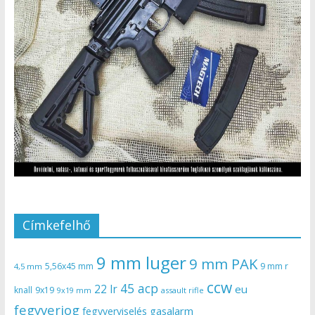
Címkefelhő
9 mm luger
9 mm PAK
5,56x45 mm
9 mm r
4,5 mm
ccw
45 acp
22 lr
eu
knall
9x19
9x19 mm
assault rifle
fegyverjog
gasalarm
fegyverviselés