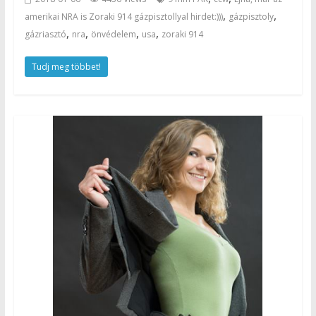
,
,
amerikai NRA is Zoraki 914 gázpisztollyal hirdet:)))
gázpisztoly
,
,
,
,
gázriasztó
nra
önvédelem
usa
zoraki 914
Tudj meg többet!