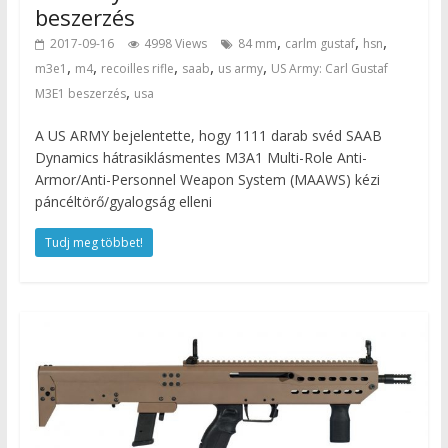
beszerzés
,
,
,
2017-09-16
4998 Views
84 mm
carlm gustaf
hsn
,
,
,
,
,
m3e1
m4
recoilles rifle
saab
us army
US Army: Carl Gustaf
,
M3E1 beszerzés
usa
A US ARMY bejelentette, hogy 1111 darab svéd SAAB
Dynamics hátrasiklásmentes M3A1 Multi-Role Anti-
Armor/Anti-Personnel Weapon System (MAAWS) kézi
páncéltörő/gyalogság elleni
Tudj meg többet!