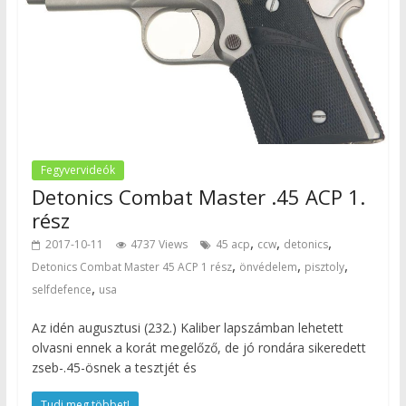
Fegyvervideók
Detonics Combat Master .45 ACP 1.
rész
,
,
,
2017-10-11
4737 Views
45 acp
ccw
detonics
,
,
,
Detonics Combat Master 45 ACP 1 rész
önvédelem
pisztoly
,
selfdefence
usa
Az idén augusztusi (232.) Kaliber lapszámban lehetett
olvasni ennek a korát megelőző, de jó rondára sikeredett
zseb-.45-ösnek a tesztjét és
Tudj meg többet!