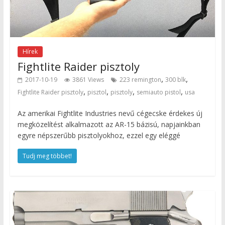
Hírek
Fightlite Raider pisztoly
,
,
2017-10-19
3861 Views
223 remington
300 blk
,
,
,
,
Fightlite Raider pisztoly
pisztol
pisztoly
semiauto pistol
usa
Az amerikai Fightlite Industries nevű cégecske érdekes új
megközelítést alkalmazott az AR-15 bázisú, napjainkban
egyre népszerűbb pisztolyokhoz, ezzel egy eléggé
Tudj meg többet!