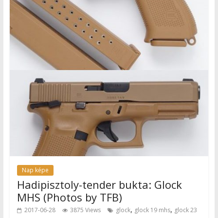
Nap képe
Hadipisztoly-tender bukta: Glock
MHS (Photos by TFB)
,
,
2017-06-28
3875 Views
glock
glock 19 mhs
glock 23