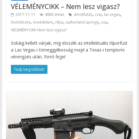
VÉLEMÉNYCIKK – Nem lesz vigasz?
,
,
,
2017-11-11
4886 Views
ámokfutás
ccw
las vegas
,
,
,
,
,
lövöldözés
önvédelem
rkba
sutherland springs
usa
VÉLEMÉNYCIKK Nem lesz vigasz?
Sokáig kellett várjak, míg eloszlik az intellektuális lőporfüst
a Las Vegas-i tömeggyilkosság majd a Texas-i templomi
vérengzés után, forró fejjel
Tudj meg többet!