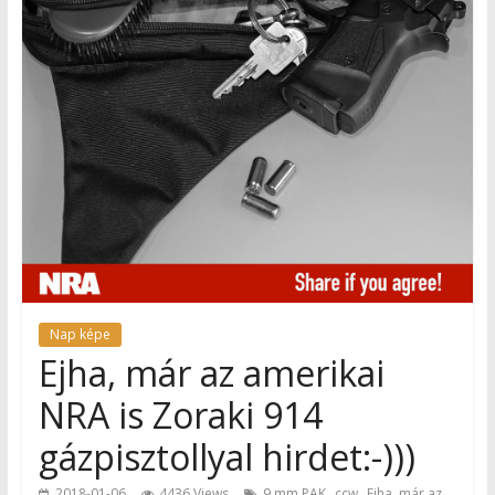
Nap képe
Ejha, már az amerikai
NRA is Zoraki 914
gázpisztollyal hirdet:-)))
,
,
2018-01-06
4436 Views
9 mm PAK
ccw
Ejha, már az