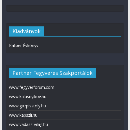
Kiadványok
Kaliber Évkönyv
Partner Fegyveres Szakportálok
www.fegyverforum.com
www.kalasnyikov.hu
www.gazpisztoly.hu
www.kapszli.hu
www.vadasz-vilag.hu