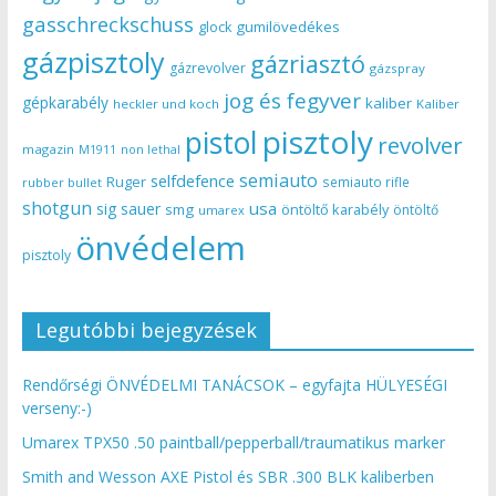
gasschreckschuss
gumilövedékes
glock
gázpisztoly
gázriasztó
gázrevolver
gázspray
jog és fegyver
gépkarabély
kaliber
heckler und koch
Kaliber
pisztoly
pistol
revolver
magazin
non lethal
M1911
semiauto
selfdefence
Ruger
semiauto rifle
rubber bullet
shotgun
usa
sig sauer
smg
öntöltő karabély
öntöltő
umarex
önvédelem
pisztoly
Legutóbbi bejegyzések
Rendőrségi ÖNVÉDELMI TANÁCSOK – egyfajta HÜLYESÉGI
verseny:-)
Umarex TPX50 .50 paintball/pepperball/traumatikus marker
Smith and Wesson AXE Pistol és SBR .300 BLK kaliberben