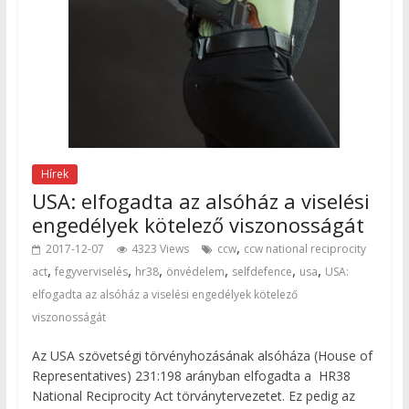
Hírek
USA: elfogadta az alsóház a viselési
engedélyek kötelező viszonosságát
,
2017-12-07
4323 Views
ccw
ccw national reciprocity
,
,
,
,
,
,
act
fegyverviselés
hr38
önvédelem
selfdefence
usa
USA:
elfogadta az alsóház a viselési engedélyek kötelező
viszonosságát
Az USA szövetségi törvényhozásának alsóháza (House of
Representatives) 231:198 arányban elfogadta a HR38
National Reciprocity Act törványtervezetet. Ez pedig az