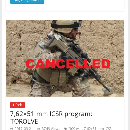
Hírek
7,62×51 mm ICSR program:
TÖRÖLVE
,
2017-09-21
3749 Views
309 win
7,62x51 mm ICSR