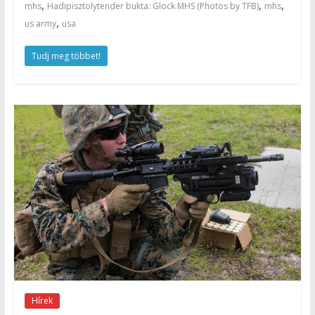
,
,
,
mhs
Hadipisztolytender bukta: Glock MHS (Photos by TFB)
mhs
,
us army
usa
Tudj meg többet!
Hírek