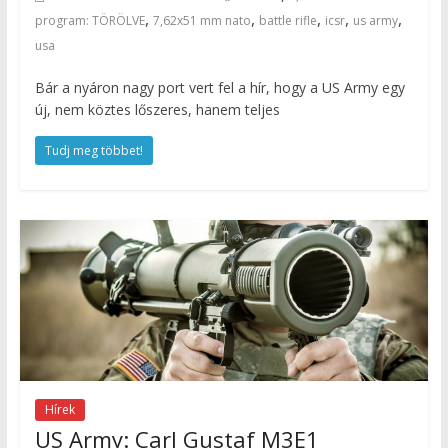
,
,
,
,
,
program: TÖRÖLVE
7,62x51 mm nato
battle rifle
icsr
us army
usa
Bár a nyáron nagy port vert fel a hír, hogy a US Army egy
új, nem köztes lőszeres, hanem teljes
Tudj meg többet!
Hírek
US Army: Carl Gustaf M3E1