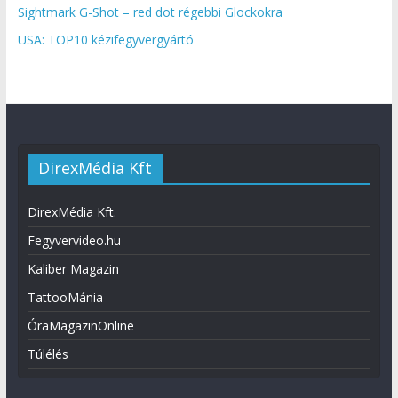
Sightmark G-Shot – red dot régebbi Glockokra
USA: TOP10 kézifegyvergyártó
DirexMédia Kft
DirexMédia Kft.
Fegyvervideo.hu
Kaliber Magazin
TattooMánia
ÓraMagazinOnline
Túlélés