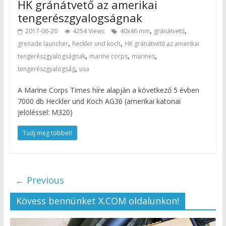
HK gránátvető az amerikai
tengerészgyalogságnak
,
,
2017-06-20
4254 Views
40x46 mm
gránátvető
,
,
grenade launcher
heckler und koch
HK gránátvető az amerikai
,
,
,
tengerészgyalogságnak
marine corps
marines
,
tengerészgyalogság
usa
A Marine Corps Times híre alapján a következő 5 évben
7000 db Heckler und Koch AG36 (amerikai katonai
jelöléssel: M320)
Tudj meg többet!
← Previous
Kövess bennünket X.COM oldalunkon!