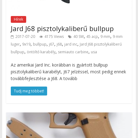
Hírek
Jard J68 pisztolykaliberű bullpup
,
,
,
2017-07-20
4175 Views
40 SW
45 acp
9 mm
9 mm
,
,
,
,
,
,
luger
9x19
bullpup
j67
j68
jard inc
Jard J68 pisztolykaliberű
,
,
,
bullpup
öntöltő karabély
semiauto carbine
usa
Az amerikai Jard Inc. korábban is gyártott bullpup
pisztolykaliberű karabélyt, J67 jelzéssel, most pedig ennek
továbbfejlesztése a J68. A tovább
Tudj meg többet!