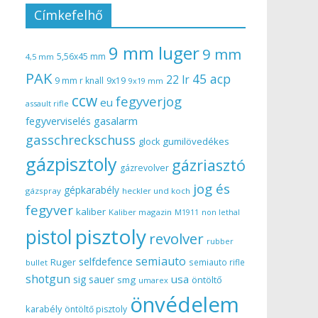
Címkefelhő
9 mm luger
9 mm
5,56x45 mm
4,5 mm
PAK
45 acp
22 lr
9 mm r knall
9x19
9x19 mm
ccw
fegyverjog
eu
assault rifle
gasalarm
fegyverviselés
gasschreckschuss
gumilövedékes
glock
gázpisztoly
gázriasztó
gázrevolver
jog és
gépkarabély
gázspray
heckler und koch
fegyver
kaliber
Kaliber magazin
non lethal
M1911
pisztoly
pistol
revolver
rubber
semiauto
selfdefence
Ruger
semiauto rifle
bullet
shotgun
usa
sig sauer
smg
öntöltő
umarex
önvédelem
karabély
öntöltő pisztoly