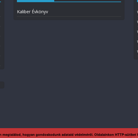
Kaliber Évkönyv
n megtalálod, hogyan gondoskodunk adataid védelméről. Oldalainkon HTTP-sütiket
Impresszum
Ada