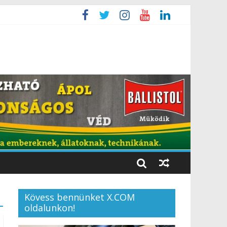
Kövess bennünket X.COM
oldalunkon!