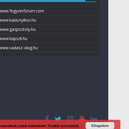
www.fegyverforum.com
www.kalasnyikov.hu
www.gazpisztoly.hu
www.kapszli.hu
www.vadasz-vilag.hu
Elfogadom
 használunk a jobb működésért.
További információk
tvédelmi tájékoztató
Média ajánlat
Előfizetés
Kapcsolat