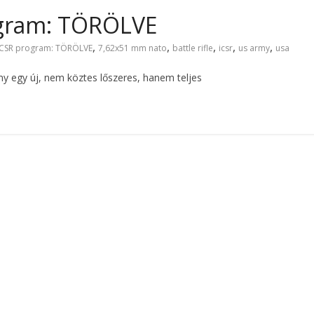
gram: TÖRÖLVE
,
,
,
,
,
ICSR program: TÖRÖLVE
7,62x51 mm nato
battle rifle
icsr
us army
usa
rmy egy új, nem köztes lőszeres, hanem teljes