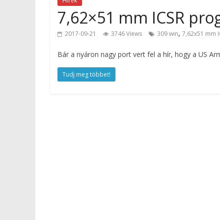
Hírek
7,62×51 mm ICSR pro
,
2017-09-21
3746 Views
309 win
7,62x51 mm 
Bár a nyáron nagy port vert fel a hír, hogy a US A
Tudj meg többet!