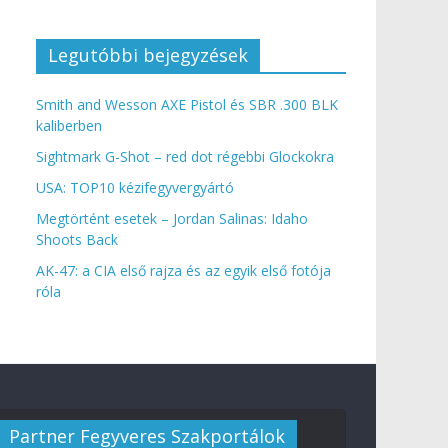
Legutóbbi bejegyzések
Smith and Wesson AXE Pistol és SBR .300 BLK
kaliberben
Sightmark G-Shot – red dot régebbi Glockokra
USA: TOP10 kézifegyvergyártó
Megtörtént esetek – Jordan Salinas: Idaho
Shoots Back
AK-47: a CIA első rajza és az egyik első fotója
róla
Partner Fegyveres Szakportálok