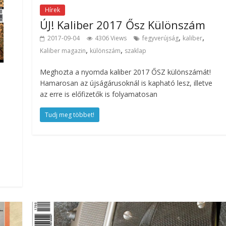
Hírek
ÚJ! Kaliber 2017 Ősz Különszám
,
,
2017-09-04
4306 Views
fegyverújság
kaliber
,
,
Kaliber magazin
különszám
szaklap
Meghozta a nyomda kaliber 2017 ŐSZ különszámát!
Hamarosan az újságárusoknál is kapható lesz, illetve
az erre is előfizetők is folyamatosan
Tudj meg többet!