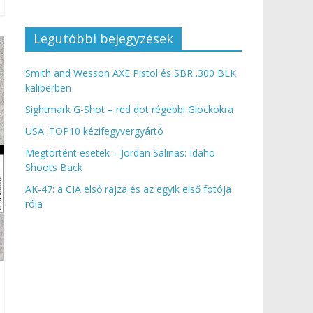
Legutóbbi bejegyzések
Smith and Wesson AXE Pistol és SBR .300 BLK
kaliberben
Sightmark G-Shot – red dot régebbi Glockokra
USA: TOP10 kézifegyvergyártó
Megtörtént esetek – Jordan Salinas: Idaho
Shoots Back
AK-47: a CIA első rajza és az egyik első fotója
róla