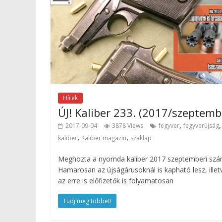
Hírek
ÚJ! Kaliber 233. (2017/szeptemb
,
,
2017-09-04
3878 Views
fegyver
fegyverújság
,
,
kaliber
Kaliber magazin
szaklap
Meghozta a nyomda kaliber 2017 szeptemberi szá
Hamarosan az újságárusoknál is kapható lesz, illet
az erre is előfizetők is folyamatosan
Tudj meg többet!