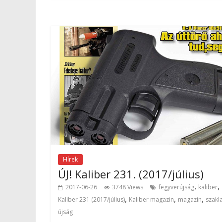
Hírek
ÚJ! Kaliber 231. (2017/július)
,
,
2017-06-26
3748 Views
fegyverújság
kaliber
,
,
,
Kaliber 231 (2017/július)
Kaliber magazin
magazin
szakl
újság