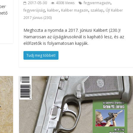
,
2017-05-30
4008 Views
fegyvermagazin
ber
,
,
,
,
fegyverújság
kaliber
Kaliber magazin
szaklap
ÚJ! Kaliber
hető
2017 június (230)
Meghozta a nyomda a 2017. júniusi Kalibert (230.)!
Hamarosan az újságárusoknál is kapható lesz, és az
előfizetők is folyamatosan kapják.
Tudj meg többet!