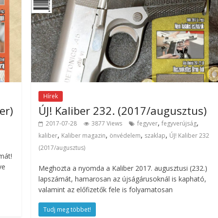
Hírek
er)
ÚJ! Kaliber 232. (2017/augusztus)
,
,
2017-07-28
3877 Views
fegyver
fegyverújság
,
,
,
,
kaliber
Kaliber magazin
önvédelem
szaklap
ÚJ! Kaliber 232
(2017/augusztus)
mát!
ve
Meghozta a nyomda a Kaliber 2017. augusztusi (232.)
lapszámát, hamarosan az újságárusoknál is kapható,
valamint az előfizetők fele is folyamatosan
Tudj meg többet!