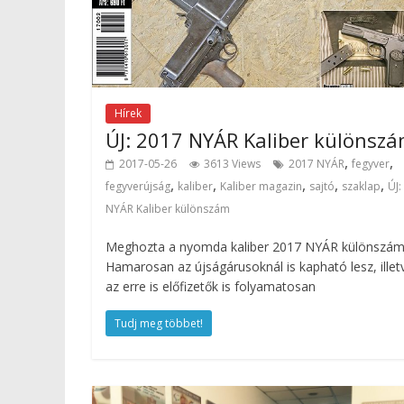
Hírek
ÚJ: 2017 NYÁR Kaliber különsz
,
,
2017-05-26
3613 Views
2017 NYÁR
fegyver
,
,
,
,
,
fegyverújság
kaliber
Kaliber magazin
sajtó
szaklap
ÚJ:
NYÁR Kaliber különszám
Meghozta a nyomda kaliber 2017 NYÁR különszám
Hamarosan az újságárusoknál is kapható lesz, illet
az erre is előfizetők is folyamatosan
Tudj meg többet!