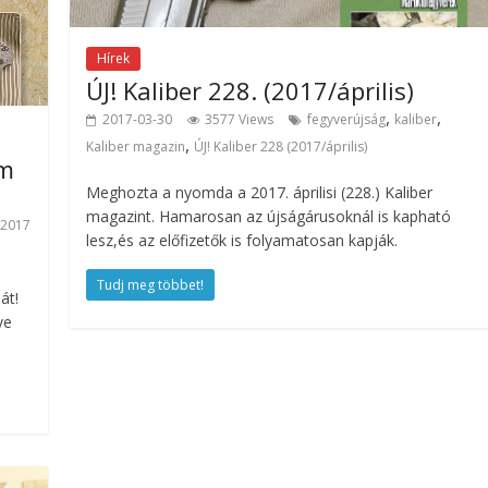
Hírek
ÚJ! Kaliber 228. (2017/április)
,
,
2017-03-30
3577 Views
fegyverújság
kaliber
,
Kaliber magazin
ÚJ! Kaliber 228 (2017/április)
ám
Meghozta a nyomda a 2017. áprilisi (228.) Kaliber
magazint. Hamarosan az újságárusoknál is kapható
 2017
lesz,és az előfizetők is folyamatosan kapják.
Tudj meg többet!
át!
ve