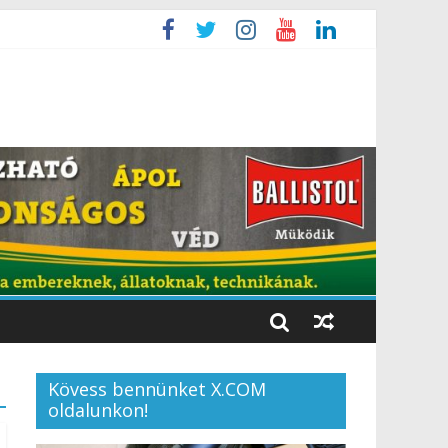
Kövess bennünket X.COM
oldalunkon!