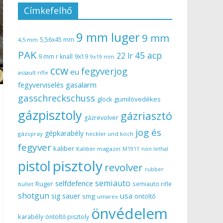
Címkefelhő
9 mm luger
9 mm
5,56x45 mm
4,5 mm
PAK
45 acp
22 lr
9 mm r knall
9x19
9x19 mm
ccw
fegyverjog
eu
assault rifle
gasalarm
fegyverviselés
gasschreckschuss
gumilövedékes
glock
gázpisztoly
gázriasztó
gázrevolver
jog és
gépkarabély
gázspray
heckler und koch
fegyver
kaliber
Kaliber magazin
non lethal
M1911
pisztoly
pistol
revolver
rubber
semiauto
selfdefence
Ruger
semiauto rifle
bullet
shotgun
usa
sig sauer
smg
öntöltő
umarex
önvédelem
karabély
öntöltő pisztoly