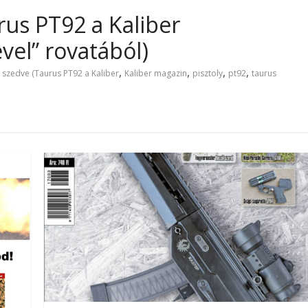
rus PT92 a Kaliber
el” rovatából)
,
,
,
,
 szedve (Taurus PT92 a Kaliber
Kaliber magazin
pisztoly
pt92
taurus