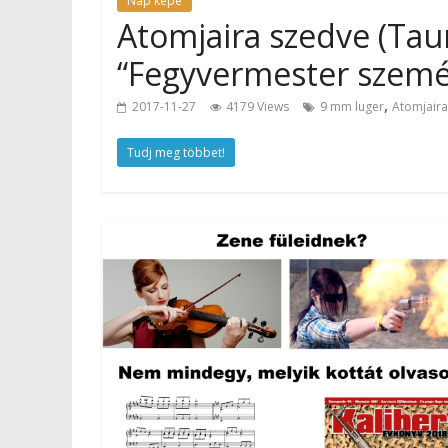
Nap képe
Atomjaira szedve (Tau
“Fegyvermester szemév
,
2017-11-27
4179 Views
9 mm luger
Atomjaira
Tudj meg többet!