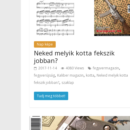
Nap képe
Neked melyik kotta fekszik
jobban?
,
2017-11-14
4080 Views
fegyvermagazin
,
,
,
fegyverújság
Kaliber magazin
kotta
Neked melyik kotta
,
fekszik jobban?
szaklap
Tudj meg többet!