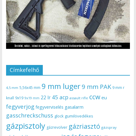
Címkefelhő
9 mm luger
9 mm PAK
5,56x45 mm
9 mm r
4,5 mm
ccw
45 acp
22 lr
eu
knall
9x19
9x19 mm
assault rifle
fegyverjog
gasalarm
fegyverviselés
gasschreckschuss
gumilövedékes
glock
gázpisztoly
gázriasztó
gázrevolver
gázspray