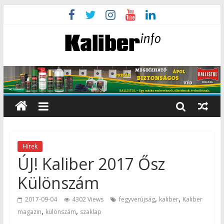
Hírek
ÚJ! Kaliber 2017 Ősz
Különszám
,
,
2017-09-04
4302 Views
fegyverújság
kaliber
Kaliber
,
,
magazin
különszám
szaklap