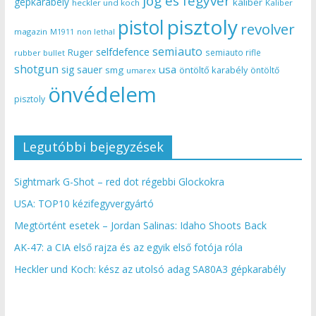
jog és fegyver
gépkarabély
kaliber
heckler und koch
Kaliber
pisztoly
pistol
revolver
magazin
non lethal
M1911
semiauto
selfdefence
Ruger
semiauto rifle
rubber bullet
shotgun
usa
sig sauer
smg
öntöltő karabély
öntöltő
umarex
önvédelem
pisztoly
Legutóbbi bejegyzések
Sightmark G-Shot – red dot régebbi Glockokra
USA: TOP10 kézifegyvergyártó
Megtörtént esetek – Jordan Salinas: Idaho Shoots Back
AK-47: a CIA első rajza és az egyik első fotója róla
Heckler und Koch: kész az utolsó adag SA80A3 gépkarabély