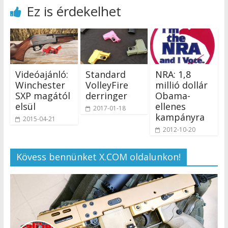
Ez is érdekelhet
Videóajánló:
Standard
NRA: 1,8
Winchester
VolleyFire
millió dollár
SXP magától
derringer
Obama-
elsül
ellenes
2017-01-18
kampányra
2015-04-21
2012-10-20
Kövess bennünket X.COM oldalunkon!