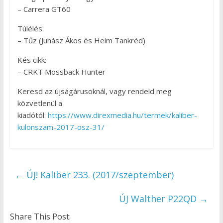
– Carrera GT60
Túlélés:
– Tűz (Juhász Ákos és Heim Tankréd)
Kés cikk:
– CRKT Mossback Hunter
Keresd az újságárusoknál, vagy rendeld meg
közvetlenül a
kiadótól:
https://www.direxmedia.hu/termek/kaliber-
kulonszam-2017-osz-31/
←
ÚJ! Kaliber 233. (2017/szeptember)
ÚJ Walther P22QD
→
Share This Post: