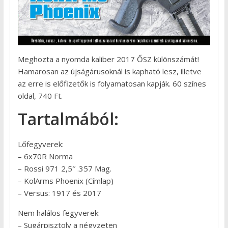
Meghozta a nyomda kaliber 2017 ŐSZ különszámát!
Hamarosan az újságárusoknál is kapható lesz, illetve
az erre is előfizetők is folyamatosan kapják. 60 színes
oldal, 740 Ft.
Tartalmából:
Lőfegyverek:
– 6x70R Norma
– Rossi 971 2,5″ .357 Mag.
– KolArms Phoenix (Címlap)
– Versus: 1917 és 2017
Nem halálos fegyverek:
– Sugárpisztoly a négyzeten