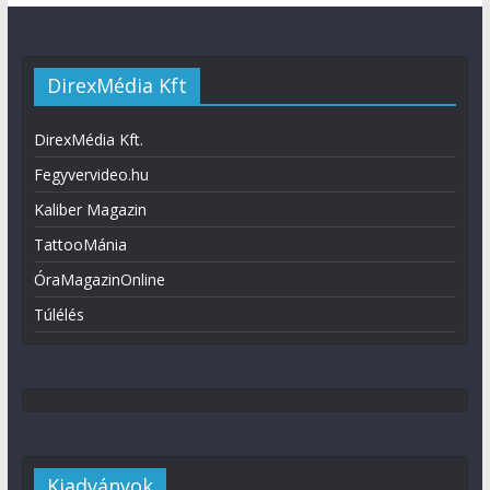
DirexMédia Kft
DirexMédia Kft.
Fegyvervideo.hu
Kaliber Magazin
TattooMánia
ÓraMagazinOnline
Túlélés
Kiadványok