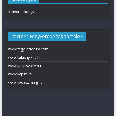
Kaliber Évkönyv
Partner Fegyveres Szakportálok
www.fegyverforum.com
www.kalasnyikov.hu
www.gazpisztoly.hu
www.kapszli.hu
www.vadasz-vilag.hu