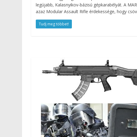
legújabb, Kalasnyikov-bázisú gépkarabélyát. A MAR
azaz Modular Assault Rifle érdekessége, hogy csö
Tudj meg többet!