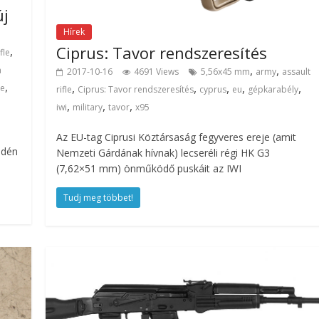
új
Hírek
Ciprus: Tavor rendszeresítés
,
fle
,
,
a
2017-10-16
4691 Views
5,56x45 mm
army
assault
,
,
,
,
,
,
te
rifle
Ciprus: Tavor rendszeresítés
cyprus
eu
gépkarabély
,
,
,
iwi
military
tavor
x95
Az EU-tag Ciprusi Köztársaság fegyveres ereje (amit
idén
Nemzeti Gárdának hívnak) lecseréli régi HK G3
(7,62×51 mm) önműködő puskáit az IWI
Tudj meg többet!