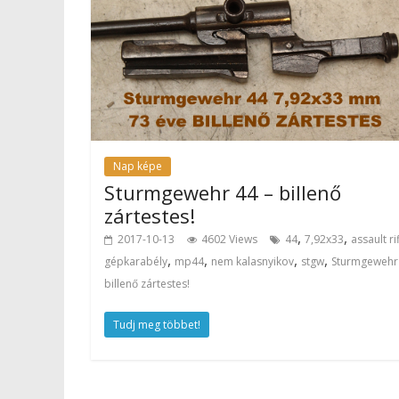
Nap képe
Sturmgewehr 44 – billenő
zártestes!
,
,
2017-10-13
4602 Views
44
7,92x33
assault ri
,
,
,
,
gépkarabély
mp44
nem kalasnyikov
stgw
Sturmgewehr
billenő zártestes!
Tudj meg többet!