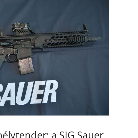
lytender: a SIG Sauer