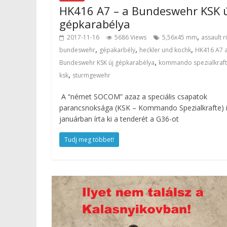
HK416 A7 – a Bundeswehr KSK 
gépkarabélya
,
2017-11-16
5686 Views
5,56x45 mm
assault ri
,
,
,
bundeswehr
gépakarbély
heckler und kochk
HK416 A7 
,
Bundeswehr KSK új gépkarabélya
kommando spezialkraf
,
ksk
sturmgewehr
A “német SOCOM” azaz a speciális csapatok
parancsnoksága (KSK – Kommando Spezialkrafte) 
januárban írta ki a tenderét a G36-ot
Tudj meg többet!