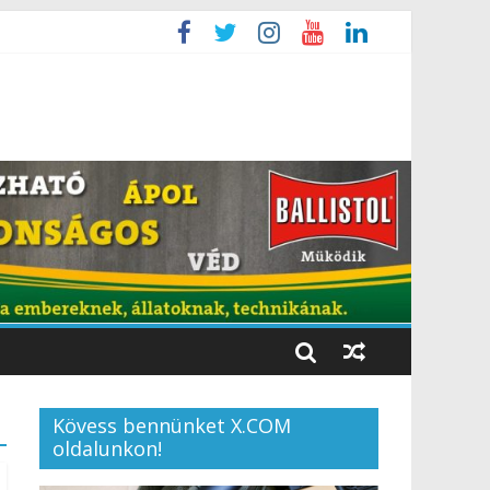
Kövess bennünket X.COM
oldalunkon!