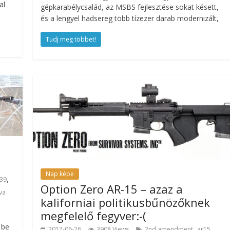
al
gépkarabélycsalád, az MSBS fejlesztése sokat késett,
és a lengyel hadsereg több tízezer darab modernizált,
Tudj meg többet!
Nap képe
,
x39
Option Zero AR-15 – azaz a
va
kaliforniai politikusbűnözőknek
megfelelő fegyver:-(
 be
,
,
2017-06-26
3908 Views
2nd amendment
ar15