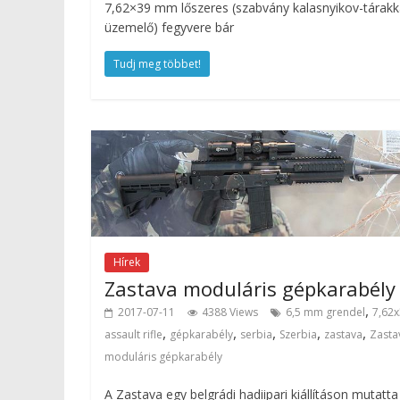
7,62×39 mm lőszeres (szabvány kalasnyikov-tárakk
üzemelő) fegyvere bár
Tudj meg többet!
Hírek
Zastava moduláris gépkarabély
,
2017-07-11
4388 Views
6,5 mm grendel
7,62
,
,
,
,
,
assault rifle
gépkarabély
serbia
Szerbia
zastava
Zasta
moduláris gépkarabély
A Zastava egy belgrádi hadiipari kiállításon mutatta