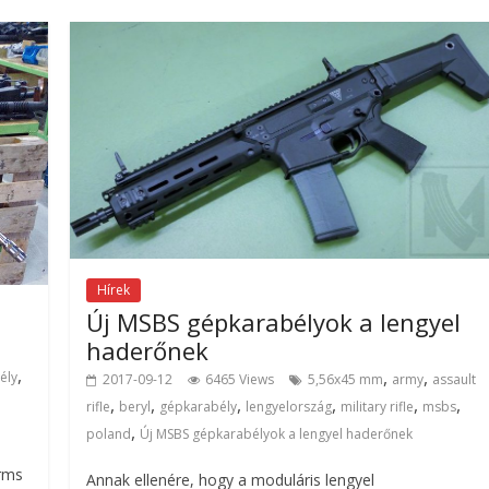
Hírek
Új MSBS gépkarabélyok a lengyel
haderőnek
,
,
,
ély
2017-09-12
6465 Views
5,56x45 mm
army
assault
,
,
,
,
,
,
rifle
beryl
gépkarabély
lengyelország
military rifle
msbs
,
poland
Új MSBS gépkarabélyok a lengyel haderőnek
Arms
Annak ellenére, hogy a moduláris lengyel