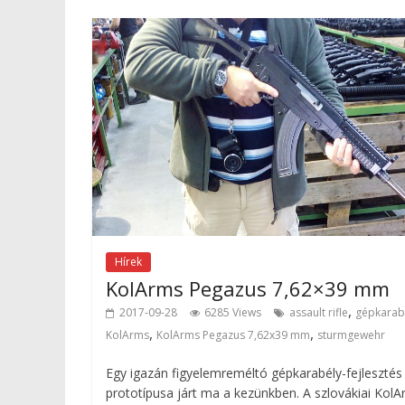
Hírek
KolArms Pegazus 7,62×39 mm
,
2017-09-28
6285 Views
assault rifle
gépkarab
,
,
KolArms
KolArms Pegazus 7,62x39 mm
sturmgewehr
Egy igazán figyelemreméltó gépkarabély-fejlesztés
prototípusa járt ma a kezünkben. A szlovákiai Kol