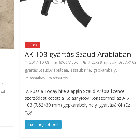
Hírek
AK-103 gyártás Szaud-Arábiában
,
,
2017-10-08
6366 Views
7,62x39 mm
ak103
AK103
,
,
,
gyártás SzaudArábiában
assault rifle
gépkarabély
,
kalashnikov
kalasnyikov
,
fle
A Russia Today híre alapján Szaud-Arábia licence-
 44
szerződést kötött a Kalasnyikov Konszernnel az AK-
103 (7,62×39 mm) gépkarabély helyi gyártásáról. (Ez
egy
Tudj meg többet!