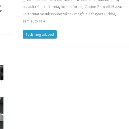
,
,
,
,
assault rifle
california
kommifornia
Option Zero AR15 azaz a
ve
,
,
kaliforniai politikusbűnözőknek megfelelő fegyver:(
rkba
semiauto rifle
Tudj meg többet!