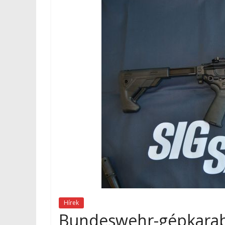
Hírek
Bundeswehr-gépkarabé