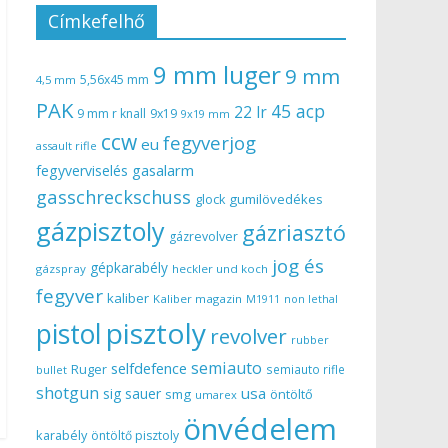
Címkefelhő
9 mm luger
9 mm
5,56x45 mm
4,5 mm
PAK
45 acp
22 lr
9 mm r knall
9x19
9x19 mm
ccw
fegyverjog
eu
assault rifle
gasalarm
fegyverviselés
gasschreckschuss
gumilövedékes
glock
gázpisztoly
gázriasztó
gázrevolver
jog és
gépkarabély
gázspray
heckler und koch
fegyver
kaliber
Kaliber magazin
non lethal
M1911
pisztoly
pistol
revolver
rubber
semiauto
selfdefence
Ruger
semiauto rifle
bullet
shotgun
usa
sig sauer
smg
öntöltő
umarex
önvédelem
karabély
öntöltő pisztoly