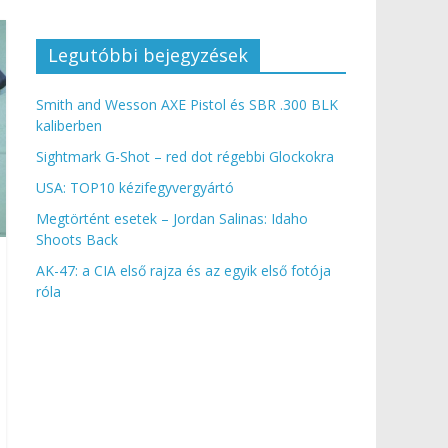
Legutóbbi bejegyzések
Smith and Wesson AXE Pistol és SBR .300 BLK
kaliberben
Sightmark G-Shot – red dot régebbi Glockokra
USA: TOP10 kézifegyvergyártó
Megtörtént esetek – Jordan Salinas: Idaho
Shoots Back
AK-47: a CIA első rajza és az egyik első fotója
róla