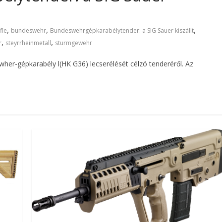
,
,
,
fle
bundeswehr
Bundeswehrgépkarabélytender: a SIG Sauer kiszállt
,
,
r
steyrrheinmetall
sturmgewehr
her-gépkarabély l(HK G36) lecserélését célzó tenderéről. Az