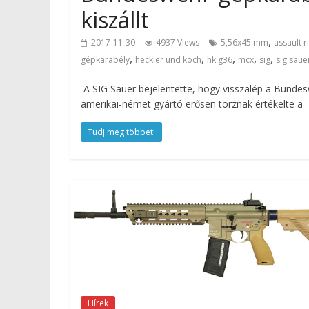
kiszállt
,
2017-11-30
4937 Views
5,56x45 mm
assault ri
,
,
,
,
,
gépkarabély
heckler und koch
hk g36
mcx
sig
sig saue
A SIG Sauer bejelentette, hogy visszalép a Bundesw
amerikai-német gyártó erősen torznak értékelte a
Tudj meg többet!
Hírek