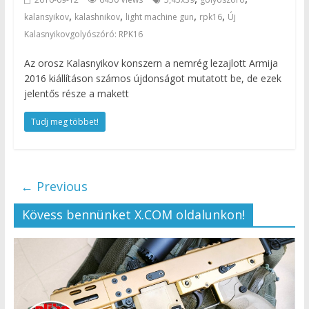
,
,
,
,
kalansyikov
kalashnikov
light machine gun
rpk16
Új
Kalasnyikovgolyószóró: RPK16
Az orosz Kalasnyikov konszern a nemrég lezajlott Armija
2016 kiállításon számos újdonságot mutatott be, de ezek
jelentős része a makett
Tudj meg többet!
← Previous
Kövess bennünket X.COM oldalunkon!