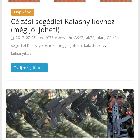
Nap képe
Célzási segédlet Kalasnyikovhoz
(még jól jöhet!)
,
,
,
2017-07-03
4077 Views
AK47
ak74
akm
Célzási
,
,
segédlet Kalasnyikovhoz (még jól jöhet!)
kalashnikov
kalasnyikov
Tudj meg többet!