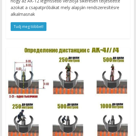
hogy az AK-12 legfrissebb verziója sikeresen teljesítette
azokat a csapatpróbákat mely alapján rendszeresítésre
alkalmasnak
Tudj meg többet!