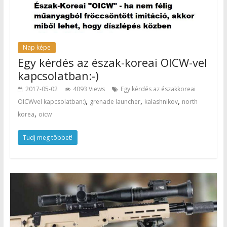
Nap képe
Egy kérdés az észak-koreai OICW-vel
kapcsolatban:-)
2017-05-02
4093 Views
Egy kérdés az északkoreai
,
,
,
OICWvel kapcsolatban:)
grenade launcher
kalashnikov
north
,
korea
oicw
Tudj meg többet!