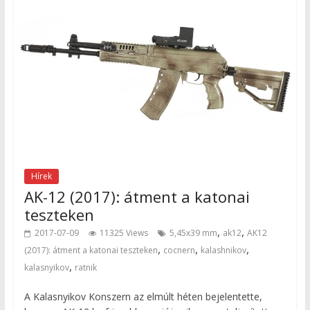
Hírek
AK-12 (2017): átment a katonai
teszteken
,
,
2017-07-09
11325 Views
5,45x39 mm
ak12
AK12
,
,
,
(2017): átment a katonai teszteken
cocnern
kalashnikov
,
kalasnyikov
ratnik
A Kalasnyikov Konszern az elmúlt héten bejelentette,