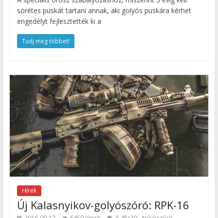
sörétes puskát tartani annak, aki golyós puskára kérhet
engedélyt fejlesztették ki a
Tudj meg többet!
Hírek
Új Kalasnyikov-golyószóró: RPK-16
,
,
2016-09-12
6450 Views
5,45x39
golyószóró