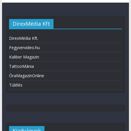
DirexMédia Kft
DirexMédia Kft.
Fegyvervideo.hu
Kaliber Magazin
TattooMánia
ÓraMagazinOnline
Túlélés
Kiadványok