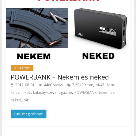
Nap képe
POWERBANK – Nekem és neked
,
,
,
2017-08-01
4480 Views
7,62x39 mm
AK47
ívtár
,
,
,
kalashnikov
kalasnyikov
magazine
POWERBANK Nekem és
,
neked
tár
Tudj meg többet!