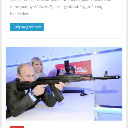
,
,
,
,
,
viszonya:)) (by MAC)
AK47
akm
gépkarabély
girlfirend
kalashnikov
Tudj meg többet!