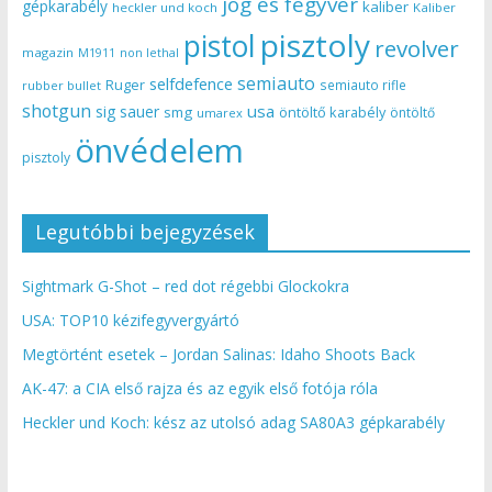
jog és fegyver
gépkarabély
kaliber
heckler und koch
Kaliber
pisztoly
pistol
revolver
magazin
non lethal
M1911
semiauto
selfdefence
Ruger
semiauto rifle
rubber bullet
shotgun
usa
sig sauer
smg
öntöltő karabély
öntöltő
umarex
önvédelem
pisztoly
Legutóbbi bejegyzések
Sightmark G-Shot – red dot régebbi Glockokra
USA: TOP10 kézifegyvergyártó
Megtörtént esetek – Jordan Salinas: Idaho Shoots Back
AK-47: a CIA első rajza és az egyik első fotója róla
Heckler und Koch: kész az utolsó adag SA80A3 gépkarabély