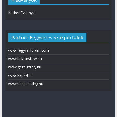
Kaliber Évkönyv
Partner Fegyveres Szakportálok
www.fegyverforum.com
www.kalasnyikov.hu
www.gazpisztoly.hu
www.kapszli.hu
www.vadasz-vilag.hu