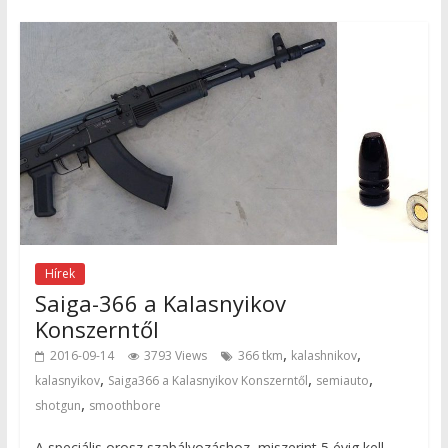
Hírek
Saiga-366 a Kalasnyikov
Konszerntől
,
,
2016-09-14
3793 Views
366 tkm
kalashnikov
,
,
,
kalasnyikov
Saiga366 a Kalasnyikov Konszerntől
semiauto
,
shotgun
smoothbore
A speciális orosz szabályozáshoz, miszerint 5 évig kell