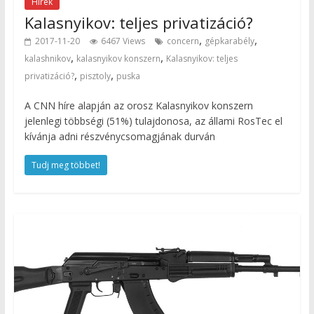
Hírek
Kalasnyikov: teljes privatizáció?
,
,
2017-11-20
6467 Views
concern
gépkarabély
,
,
kalashnikov
kalasnyikov konszern
Kalasnyikov: teljes
,
,
privatizáció?
pisztoly
puska
A CNN híre alapján az orosz Kalasnyikov konszern
jelenlegi többségi (51%) tulajdonosa, az állami RosTec el
kívánja adni részvénycsomagjának durván
Tudj meg többet!