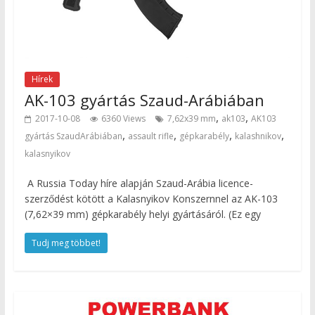
Hírek
AK-103 gyártás Szaud-Arábiában
,
,
2017-10-08
6360 Views
7,62x39 mm
ak103
AK103
,
,
,
,
gyártás SzaudArábiában
assault rifle
gépkarabély
kalashnikov
kalasnyikov
A Russia Today híre alapján Szaud-Arábia licence-
szerződést kötött a Kalasnyikov Konszernnel az AK-103
(7,62×39 mm) gépkarabély helyi gyártásáról. (Ez egy
Tudj meg többet!