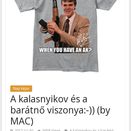
Nap képe
A kalasnyikov és a
barátnő viszonya:-)) (by
MAC)
2017-11-30
3658 Views
A kalasnyikov és a barátnő