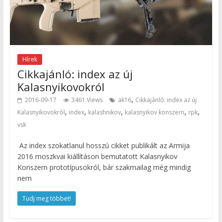
Hírek
Cikkajánló: index az új
Kalasnyikovokról
,
2016-09-17
3461 Views
ak16
Cikkajánló: index az új
,
,
,
,
,
Kalasnyikovokról
index
kalashnikov
kalasnyikov konszern
rpk
vsk
Az index szokatlanul hosszú cikket publikált az Armija
2016 moszkvai kiállításon bemutatott Kalasnyikov
Konszern prototípusokról, bár szakmailag még mindig
nem
Tudj meg többet!