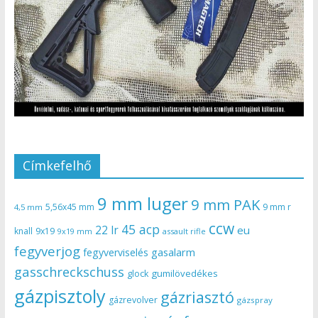
Címkefelhő
9 mm luger
9 mm PAK
5,56x45 mm
9 mm r
4,5 mm
ccw
45 acp
22 lr
eu
knall
9x19
9x19 mm
assault rifle
fegyverjog
gasalarm
fegyverviselés
gasschreckschuss
gumilövedékes
glock
gázpisztoly
gázriasztó
gázrevolver
gázspray