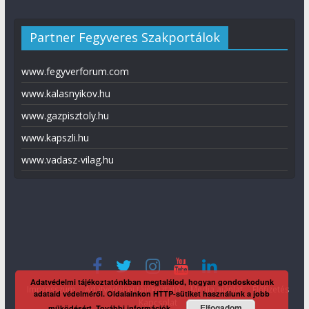
Partner Fegyveres Szakportálok
www.fegyverforum.com
www.kalasnyikov.hu
www.gazpisztoly.hu
www.kapszli.hu
www.vadasz-vilag.hu
Adatvédelmi tájékoztatónkban megtalálod, hogyan gondoskodunk
Impresszum
Adatvédelmi tájékoztató
Média ajánlat
Előfizetés
adataid védelméről. Oldalainkon HTTP-sütiket használunk a jobb
Kapcsolat
Elfogadom
működésért.
További információk