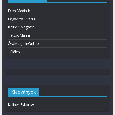
DirexMédia Kft.
Fegyvervideo.hu
Kaliber Magazin
TattooMánia
ÓraMagazinOnline
Túlélés
Kiadványok
Kaliber Évkönyv