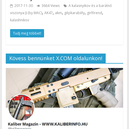
2017-11-30
3664 Views
A kalasnyikov és a barátnő
,
,
,
,
,
viszonya:)) (by MAC)
AK47
akm
gépkarabély
girlfirend
kalashnikov
Tudj meg többet!
Kövess bennünket X.COM oldalunkon!