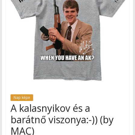
Nap képe
A kalasnyikov és a
barátnő viszonya:-)) (by
MAC)