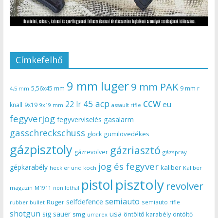
Címkefelhő
9 mm luger
9 mm PAK
5,56x45 mm
9 mm r
4,5 mm
ccw
45 acp
22 lr
eu
knall
9x19
9x19 mm
assault rifle
fegyverjog
gasalarm
fegyverviselés
gasschreckschuss
gumilövedékes
glock
gázpisztoly
gázriasztó
gázrevolver
gázspray
jog és fegyver
gépkarabély
kaliber
heckler und koch
Kaliber
pisztoly
pistol
revolver
magazin
non lethal
M1911
semiauto
selfdefence
Ruger
semiauto rifle
rubber bullet
shotgun
usa
sig sauer
smg
öntöltő karabély
öntöltő
umarex