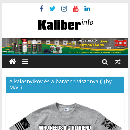
A kalasnyikov és a barátnő viszonya:)) (by
MAC)