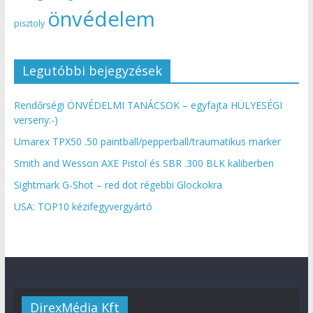
önvédelem
pisztoly
Legutóbbi bejegyzések
Rendőrségi ÖNVÉDELMI TANÁCSOK – egyfajta HÜLYESÉGI
verseny:-)
Umarex TPX50 .50 paintball/pepperball/traumatikus marker
Smith and Wesson AXE Pistol és SBR .300 BLK kaliberben
Sightmark G-Shot – red dot régebbi Glockokra
USA: TOP10 kézifegyvergyártó
DirexMédia Kft