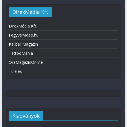
DirexMédia Kft
DirexMédia Kft.
Fegyvervideo.hu
Kaliber Magazin
TattooMánia
ÓraMagazinOnline
Túlélés
Kiadványok