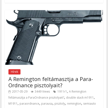
Hírek
A Remington feltámasztja a Para-
Ordnance pisztolyait?
,
2017-05-29
3449 Views
1911r1
A Remington
,
,
feltámasztja a ParaOrdnance pisztolyait?
double stack m1911
,
,
,
,
,
M1911
paraordnance
parausa
pisztoly
remington
semiauto