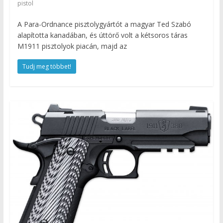
pistol
A Para-Ordnance pisztolygyártót a magyar Ted Szabó
alapította kanadában, és úttörő volt a kétsoros táras
M1911 pisztolyok piacán, majd az
Tudj meg többet!