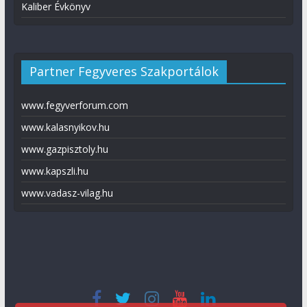
Kaliber Évkönyv
Partner Fegyveres Szakportálok
www.fegyverforum.com
www.kalasnyikov.hu
www.gazpisztoly.hu
www.kapszli.hu
www.vadasz-vilag.hu