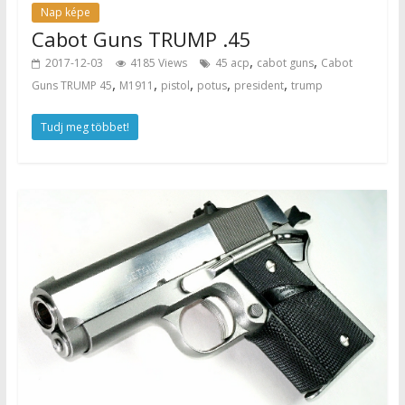
Nap képe
Cabot Guns TRUMP .45
,
,
2017-12-03
4185 Views
45 acp
cabot guns
Cabot
,
,
,
,
,
Guns TRUMP 45
M1911
pistol
potus
president
trump
Tudj meg többet!