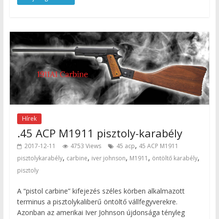
Hírek
.45 ACP M1911 pisztoly-karabély
,
2017-12-11
4753 Views
45 acp
45 ACP M1911
,
,
,
,
,
pisztolykarabély
carbine
iver johnson
M1911
öntöltő karabély
pisztoly
A “pistol carbine” kifejezés széles körben alkalmazott
terminus a pisztolykaliberű öntöltő vállfegyverekre.
Azonban az amerikai Iver Johnson újdonsága tényleg