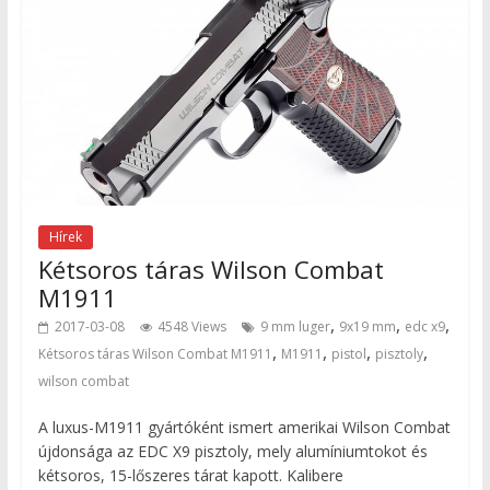
Hírek
Kétsoros táras Wilson Combat
M1911
,
,
,
2017-03-08
4548 Views
9 mm luger
9x19 mm
edc x9
,
,
,
,
Kétsoros táras Wilson Combat M1911
M1911
pistol
pisztoly
wilson combat
A luxus-M1911 gyártóként ismert amerikai Wilson Combat
újdonsága az EDC X9 pisztoly, mely alumíniumtokot és
kétsoros, 15-lőszeres tárat kapott. Kalibere