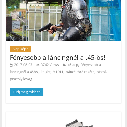
Nap képe
Fényesebb a láncingnél a .45-ös!
,
2017-08-03
3742 Views
45 acp
Fényesebb a
,
,
,
,
,
láncingnél a 45ös!
knight
M1911
páncéltörő rakéta
pistol
pisztoly lovag
Tudj meg többet!