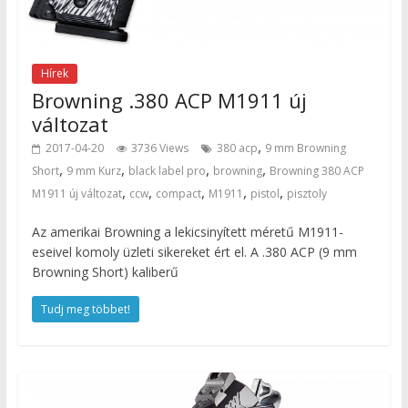
Hírek
Browning .380 ACP M1911 új
változat
,
2017-04-20
3736 Views
380 acp
9 mm Browning
,
,
,
,
Short
9 mm Kurz
black label pro
browning
Browning 380 ACP
,
,
,
,
,
M1911 új változat
ccw
compact
M1911
pistol
pisztoly
Az amerikai Browning a lekicsinyített méretű M1911-
eseivel komoly üzleti sikereket ért el. A .380 ACP (9 mm
Browning Short) kaliberű
Tudj meg többet!