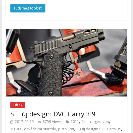
Tudj meg többet!
Hírek
STI új design: DVC Carry 3.9
,
,
,
2017-02-15
3759 Views
2011
9 mm luger
ccw
,
,
,
,
,
M1911
önvédelmi pisztoly
pistol
sti
STI új design: DVC Carry 39