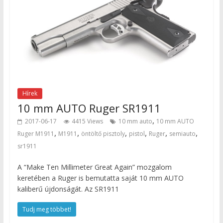
Hírek
10 mm AUTO Ruger SR1911
,
2017-06-17
4415 Views
10 mm auto
10 mm AUTO
,
,
,
,
,
,
Ruger M1911
M1911
öntöltő pisztoly
pistol
Ruger
semiauto
sr1911
A “Make Ten Millimeter Great Again” mozgalom
keretében a Ruger is bemutatta saját 10 mm AUTO
kaliberű újdonságát. Az SR1911
Tudj meg többet!