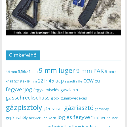
Címkefelhő
9 mm luger
9 mm PAK
5,56x45 mm
9 mm r
4,5 mm
ccw
45 acp
22 lr
eu
knall
9x19
9x19 mm
assault rifle
fegyverjog
gasalarm
fegyverviselés
gasschreckschuss
gumilövedékes
glock
gázpisztoly
gázriasztó
gázrevolver
gázspray
jog és fegyver
gépkarabély
kaliber
heckler und koch
Kaliber