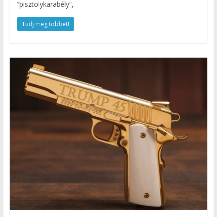
“pisztolykarabély”,
Tudj meg többet!