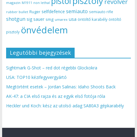
pisztoly
pistol
revolver
magazin
non lethal
M1911
semiauto
selfdefence
Ruger
semiauto rifle
rubber bullet
shotgun
usa
sig sauer
smg
öntöltő karabély
öntöltő
umarex
önvédelem
pisztoly
Legutóbbi bejegyzések
Sightmark G-Shot – red dot régebbi Glockokra
USA: TOP10 kézifegyvergyártó
Megtörtént esetek – Jordan Salinas: Idaho Shoots Back
AK-47: a CIA első rajza és az egyik első fotója róla
Heckler und Koch: kész az utolsó adag SA80A3 gépkarabély