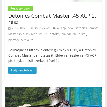
Fegyvervideók
Detonics Combat Master .45 ACP 2.
rész
,
,
2017-10-20
4502 Views
45 acp
ccw
Detonics Combat
,
,
,
,
,
Master 45 ACP 2 rész
M1911
öntöltő
önvédelem
pistol
,
pisztoly
semiauto
Folytatjuk az úttörő jelentőségű mini-M1911, a Detonics
Combat Master bemutatását. Ebben a részben a .45 ACP
pisztolyka belső szerkezetével és
Tudj meg többet!