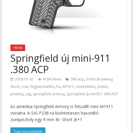
Hírek
Springfield új mini-911
.380 ACP
,
2018-01-01
4164 Views
380 acp
9 mm Browning
,
,
,
,
,
,
,
Short
ccw
fegyverviselés
hs
M1911
önvédelem
pistol
,
,
,
pisztoly
sig
springfield armory
Springfield új mini911 380 ACP
Az amerikai Springfield Armory is felszállt mini-M1911
vonatra. A SIG P238-ra kísértetiesen hasonlító
zsebpisztoly egy 9 mm Br. Short (6+1
Tudj meg többet!