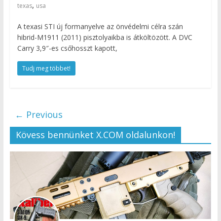
,
texas
usa
A texasi STI új formanyelve az önvédelmi célra szán
hibrid-M1911 (2011) pisztolyaikba is átköltözött. A DVC
Carry 3,9″-es csőhosszt kapott,
Tudj meg többet!
← Previous
Kövess bennünket X.COM oldalunkon!