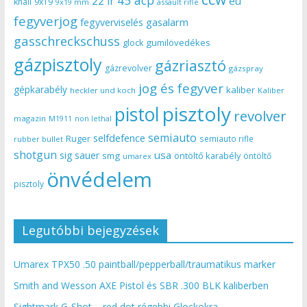
45 acp
22 lr
eu
knall
9x19
9x19 mm
assault rifle
fegyverjog
gasalarm
fegyverviselés
gasschreckschuss
gumilövedékes
glock
gázpisztoly
gázriasztó
gázrevolver
gázspray
jog és fegyver
gépkarabély
kaliber
heckler und koch
Kaliber
pisztoly
pistol
revolver
magazin
non lethal
M1911
semiauto
selfdefence
Ruger
semiauto rifle
rubber bullet
shotgun
usa
sig sauer
smg
öntöltő karabély
öntöltő
umarex
önvédelem
pisztoly
Legutóbbi bejegyzések
Umarex TPX50 .50 paintball/pepperball/traumatikus marker
Smith and Wesson AXE Pistol és SBR .300 BLK kaliberben
Sightmark G-Shot – red dot régebbi Glockokra