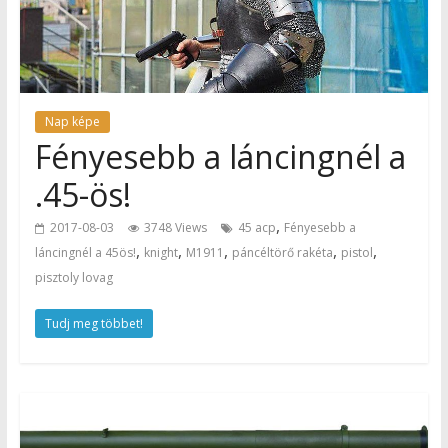
Nap képe
Fényesebb a láncingnél a
.45-ös!
,
2017-08-03
3748 Views
45 acp
Fényesebb a
,
,
,
,
,
láncingnél a 45ös!
knight
M1911
páncéltörő rakéta
pistol
pisztoly lovag
Tudj meg többet!