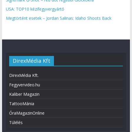
USA: TOP10 kézifegyvergyártó
Megtörtént esetek – Jordan Salinas: Idaho Shoots Back
DirexMédia Kft
DirexMédia Kft.
Fegyvervideo.hu
Kaliber Magazin
TattooMánia
ÓraMagazinOnline
Túlélés