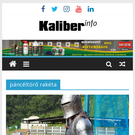
páncéltörő rakéta