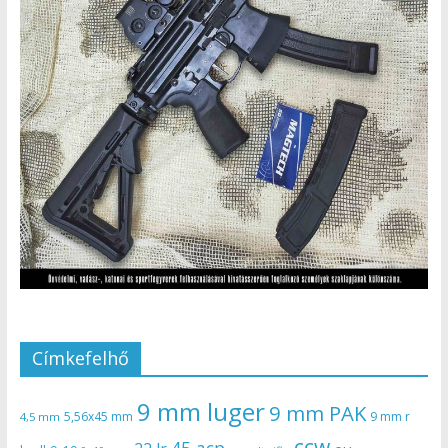
Címkefelhő
9 mm luger
9 mm PAK
5,56x45 mm
9 mm r
4,5 mm
ccw