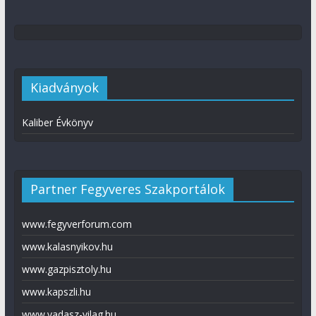
Kiadványok
Kaliber Évkönyv
Partner Fegyveres Szakportálok
www.fegyverforum.com
www.kalasnyikov.hu
www.gazpisztoly.hu
www.kapszli.hu
www.vadasz-vilag.hu