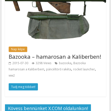
Nap képe
Bazooka – hamarosan a Kaliberben!
,
2015-07-30
3298 Views
bazooka
Bazooka
,
,
,
hamarosan a Kaliberben!
páncéltörő rakéta
rocket launcher
ww2
Tudj meg többet!
Kövess bennünket X.COM oldalunkon!