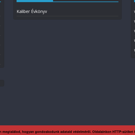
Kaliber Évkönyv
n megtalálod, hogyan gondoskodunk adataid védelméről. Oldalainkon HTTP-sütiket
Impresszum
Ada