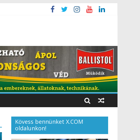
Kövess bennünket X.COM
oldalunkon!