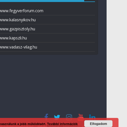
www.fegyverforum.com
www.kalasnyikov.hu
www.gazpisztoly.hu
www.kapszli.hu
www.vadasz-vilag.hu
Elfogadom
 használunk a jobb működésért.
További információk
tvédelmi tájékoztató
Média ajánlat
Előfizetés
Kapcsolat