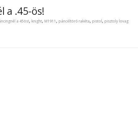
 a .45-ös!
,
,
,
,
,
áncingnél a 45ös!
knight
M1911
páncéltörő rakéta
pistol
pisztoly lovag