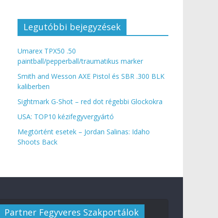
Legutóbbi bejegyzések
Umarex TPX50 .50
paintball/pepperball/traumatikus marker
Smith and Wesson AXE Pistol és SBR .300 BLK
kaliberben
Sightmark G-Shot – red dot régebbi Glockokra
USA: TOP10 kézifegyvergyártó
Megtörtént esetek – Jordan Salinas: Idaho
Shoots Back
Partner Fegyveres Szakportálok