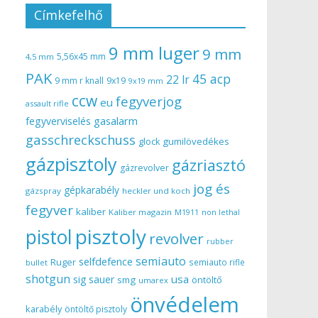
Címkefelhő
9 mm luger
9 mm
5,56x45 mm
4,5 mm
PAK
45 acp
22 lr
9 mm r knall
9x19
9x19 mm
ccw
fegyverjog
eu
assault rifle
gasalarm
fegyverviselés
gasschreckschuss
gumilövedékes
glock
gázpisztoly
gázriasztó
gázrevolver
jog és
gépkarabély
gázspray
heckler und koch
fegyver
kaliber
Kaliber magazin
non lethal
M1911
pisztoly
pistol
revolver
rubber
semiauto
selfdefence
Ruger
semiauto rifle
bullet
shotgun
usa
sig sauer
smg
öntöltő
umarex
önvédelem
karabély
öntöltő pisztoly