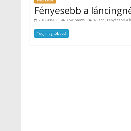
Nap képe
Fényesebb a láncingnél
,
2017-08-03
3748 Views
45 acp
Fényesebb a l
Tudj meg többet!