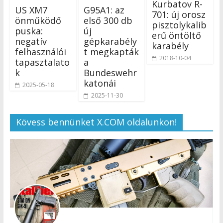
Kurbatov R-
US XM7
G95A1: az
701: új orosz
önműködő
első 300 db
pisztolykalib
puska:
új
erű öntöltő
negatív
gépkarabély
karabély
felhasználói
t megkapták
2018-10-04
tapasztalato
a
k
Bundeswehr
katonái
2025-05-18
2025-11-30
Kövess bennünket X.COM oldalunkon!