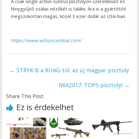
A csak single action sütésű pisztolyon szereléksínt és
fénygyűjtő szálas nézőkét is találni. Ára is a gyártótótl
megszokottan magas, közel 3 ezer dollár az USA-ban.
https://www.wilsoncombat.com/
←
STRYK-B a RUAG-tól: az új magyar pisztoly
IWA2017: TOP5 pisztoly!
→
Share This Post:
Ez is érdekelhet