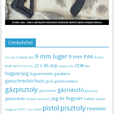
Címkefelhő
9 mm luger
9 mm PAK
5,56x45 mm
9 mm r
4,5 mm
ccw
45 acp
22 lr
eu
knall
9x19
9x19 mm
assault rifle
fegyverjog
gasalarm
fegyverviselés
gasschreckschuss
gumilövedékes
glock
gázpisztoly
gázriasztó
gázrevolver
gázspray
jog és fegyver
gépkarabély
kaliber
heckler und koch
Kaliber
pisztoly
pistol
revolver
magazin
non lethal
M1911