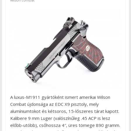
wilson combat
A luxus-M1911 gyártóként ismert amerikai Wilson
Combat újdonsága az EDC X9 pisztoly, mely
alumíniumtokot és kétsoros, 15-lőszeres tárat kapott.
Kalibere 9 mm Luger (valószínűleg .45 ACP is lesz
előbb-utóbb), csőhossza 4″, üres tömege 890 gramm.