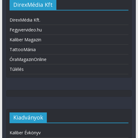
DirexMédia Kft
DirexMédia Kft.
Fegyvervideo.hu
Kaliber Magazin
TattooMánia
ÓraMagazinOnline
Túlélés
Kiadványok
Kaliber Évkönyv