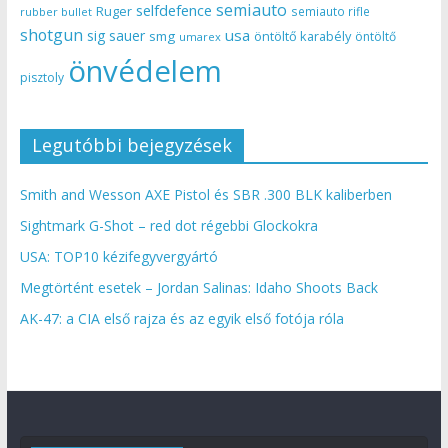
semiauto
selfdefence
Ruger
semiauto rifle
rubber bullet
shotgun
usa
sig sauer
smg
öntöltő karabély
öntöltő
umarex
önvédelem
pisztoly
Legutóbbi bejegyzések
Smith and Wesson AXE Pistol és SBR .300 BLK kaliberben
Sightmark G-Shot – red dot régebbi Glockokra
USA: TOP10 kézifegyvergyártó
Megtörtént esetek – Jordan Salinas: Idaho Shoots Back
AK-47: a CIA első rajza és az egyik első fotója róla