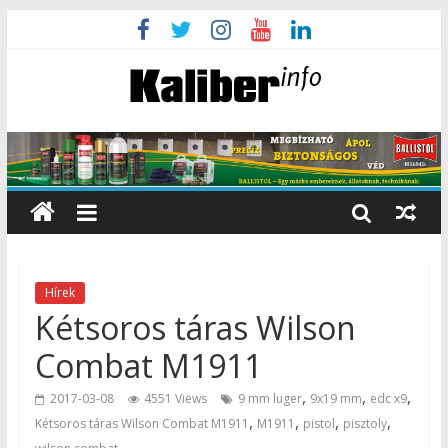
Hírek
Kétsoros táras Wilson
Combat M1911
,
,
,
2017-03-08
4551 Views
9 mm luger
9x19 mm
edc x9
,
,
,
,
Kétsoros táras Wilson Combat M1911
M1911
pistol
pisztoly