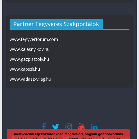
Partner Fegyveres Szakportálok
www.fegyverforum.com
www.kalasnyikov.hu
www.gazpisztoly.hu
www.kapszli.hu
www.vadasz-vilag.hu
Adatvédelmi tájékoztatónkban megtalálod, hogyan gondoskodunk
Impresszum
Adatvédelmi tájékoztató
Média ajánlat
Előfizetés