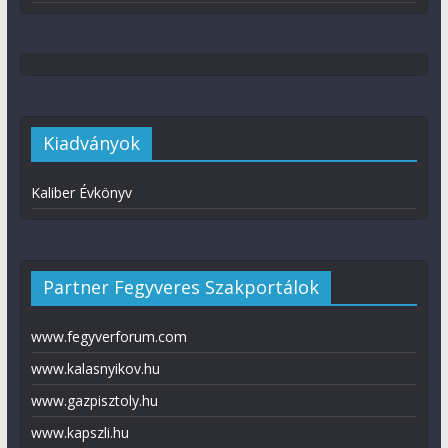
Kiadványok
Kaliber Évkönyv
Partner Fegyveres Szakportálok
www.fegyverforum.com
www.kalasnyikov.hu
www.gazpisztoly.hu
www.kapszli.hu