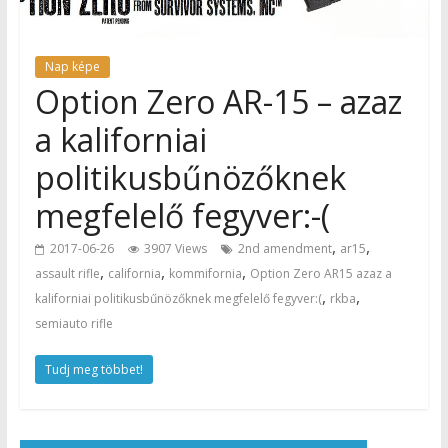
Nap képe
Option Zero AR-15 – azaz
a kaliforniai
politikusbűnözőknek
megfelelő fegyver:-(
,
,
2017-06-26
3907 Views
2nd amendment
ar15
,
,
,
assault rifle
california
kommifornia
Option Zero AR15 azaz a
,
,
kaliforniai politikusbűnözőknek megfelelő fegyver:(
rkba
semiauto rifle
Tudj meg többet!