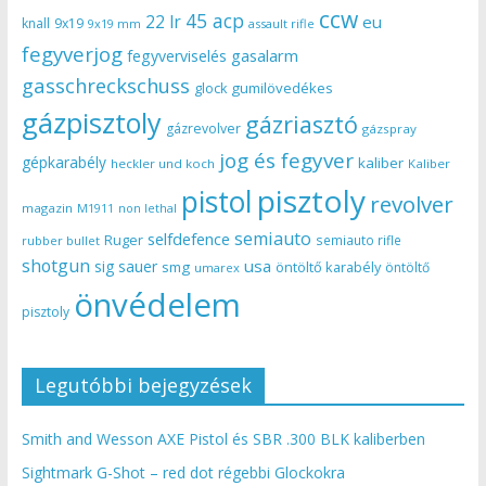
ccw
45 acp
22 lr
eu
knall
9x19
9x19 mm
assault rifle
fegyverjog
gasalarm
fegyverviselés
gasschreckschuss
gumilövedékes
glock
gázpisztoly
gázriasztó
gázrevolver
gázspray
jog és fegyver
gépkarabély
kaliber
heckler und koch
Kaliber
pisztoly
pistol
revolver
magazin
non lethal
M1911
semiauto
selfdefence
Ruger
semiauto rifle
rubber bullet
shotgun
usa
sig sauer
smg
öntöltő karabély
öntöltő
umarex
önvédelem
pisztoly
Legutóbbi bejegyzések
Smith and Wesson AXE Pistol és SBR .300 BLK kaliberben
Sightmark G-Shot – red dot régebbi Glockokra