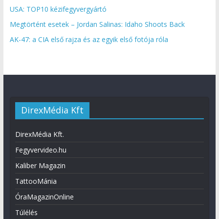
USA: TOP10 kézifegyvergyártó
Megtörtént esetek – Jordan Salinas: Idaho Shoots Back
AK-47: a CIA első rajza és az egyik első fotója róla
DirexMédia Kft
DirexMédia Kft.
Fegyvervideo.hu
Kaliber Magazin
TattooMánia
ÓraMagazinOnline
Túlélés