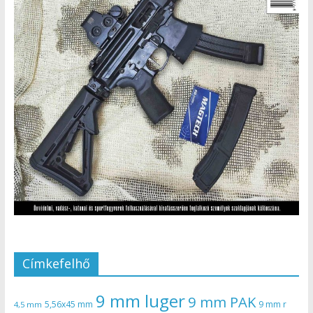
Címkefelhő
9 mm luger
9 mm PAK
5,56x45 mm
9 mm r
4,5 mm