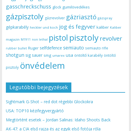
gasschreckschuss
gumilövedékes
glock
gázpisztoly
gázriasztó
gázrevolver
gázspray
jog és fegyver
gépkarabély
kaliber
heckler und koch
Kaliber
pisztoly
pistol
revolver
magazin
non lethal
M1911
semiauto
selfdefence
Ruger
semiauto rifle
rubber bullet
shotgun
usa
sig sauer
smg
öntöltő karabély
öntöltő
umarex
önvédelem
pisztoly
Legutóbbi bejegyzések
Sightmark G-Shot – red dot régebbi Glockokra
USA: TOP10 kézifegyvergyártó
Megtörtént esetek – Jordan Salinas: Idaho Shoots Back
AK-47: a CIA első rajza és az egyik első fotója róla