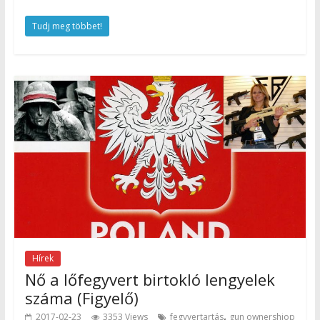
Tudj meg többet!
Hírek
Nő a lőfegyvert birtokló lengyelek
száma (Figyelő)
,
2017-02-23
3353 Views
fegyvertartás
gun ownershiop