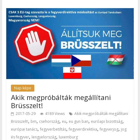
Nap képe
Akik megpróbálták megállítani
Brüsszelt!
2017-05-29
4189 Views
Akik megpróbálták megállítani
,
,
,
,
,
,
Brüsszelt!
bm
csehország
eu
eu gun ban
euróapi bizottság
,
,
,
,
európai tanács
fegyverbetiltás
fegyverdirektíva
fegyverjog
jog
,
,
és fegyver
lengyelország
luxemburg