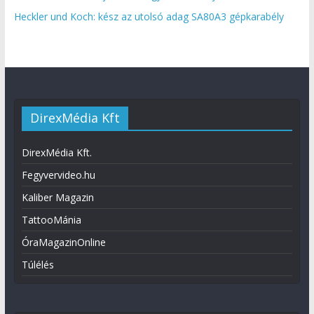
Heckler und Koch: kész az utolsó adag SA80A3 gépkarabély
DirexMédia Kft
DirexMédia Kft.
Fegyvervideo.hu
Kaliber Magazin
TattooMánia
ÓraMagazinOnline
Túlélés