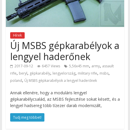
Hírek
Új MSBS gépkarabélyok a
lengyel haderőnek
,
,
2017-09-12
6457 Views
5,56x45 mm
army
assault
,
,
,
,
,
,
rifle
beryl
gépkarabély
lengyelország
military rifle
msbs
,
poland
Új MSBS gépkarabélyok a lengyel haderőnek
Annak ellenére, hogy a moduláris lengyel
gépkarabélycsalád, az MSBS fejlesztése sokat késett, és a
lengyel hadsereg több tízezer darab modernizált,
Tudj meg többet!