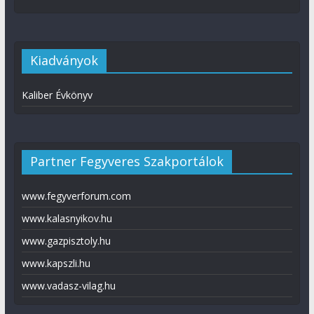
Kiadványok
Kaliber Évkönyv
Partner Fegyveres Szakportálok
www.fegyverforum.com
www.kalasnyikov.hu
www.gazpisztoly.hu
www.kapszli.hu
www.vadasz-vilag.hu