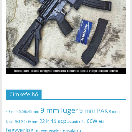
Címkefelhő
9 mm luger
9 mm PAK
5,56x45 mm
9 mm r
4,5 mm
ccw
45 acp
22 lr
eu
knall
9x19
9x19 mm
assault rifle
fegyverjog
gasalarm
fegyverviselés