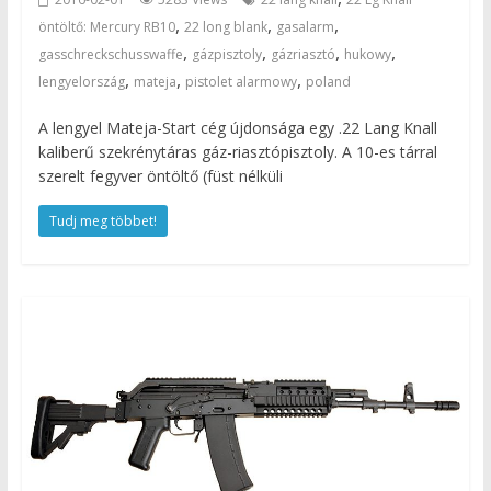
,
,
,
öntöltő: Mercury RB10
22 long blank
gasalarm
,
,
,
,
gasschreckschusswaffe
gázpisztoly
gázriasztó
hukowy
,
,
,
lengyelország
mateja
pistolet alarmowy
poland
A lengyel Mateja-Start cég újdonsága egy .22 Lang Knall
kaliberű szekrénytáras gáz-riasztópisztoly. A 10-es tárral
szerelt fegyver öntöltő (füst nélküli
Tudj meg többet!