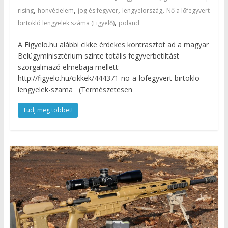
,
,
,
,
rising
honvédelem
jog és fegyver
lengyelország
Nő a lőfegyvert
,
birtokló lengyelek száma (Figyelő)
poland
A Figyelo.hu alábbi cikke érdekes kontrasztot ad a magyar
Belügyminisztérium szinte totális fegyverbetiltást
szorgalmazó elmebaja mellett:
http://figyelo.hu/cikkek/444371-no-a-lofegyvert-birtoklo-
lengyelek-szama (Természetesen
Tudj meg többet!