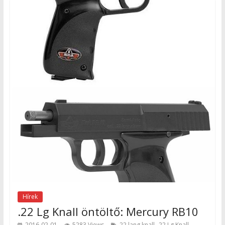
Hírek
.22 Lg Knall öntöltő: Mercury RB10
,
2016-02-01
5283 Views
22 lang knall
22 Lg Knall