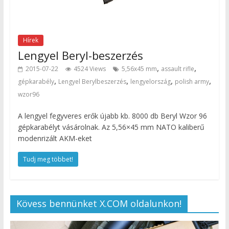
Hírek
Lengyel Beryl-beszerzés
,
,
2015-07-22
4524 Views
5,56x45 mm
assault rifle
,
,
,
,
gépkarabély
Lengyel Berylbeszerzés
lengyelország
polish army
wzor96
A lengyel fegyveres erők újabb kb. 8000 db Beryl Wzor 96
gépkarabélyt vásárolnak. Az 5,56×45 mm NATO kaliberű
modenrizált AKM-eket
Tudj meg többet!
Kövess bennünket X.COM oldalunkon!