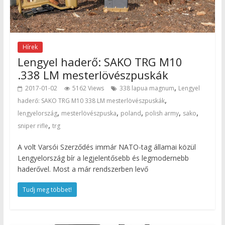
Hírek
Lengyel haderő: SAKO TRG M10
.338 LM mesterlövészpuskák
,
2017-01-02
5162 Views
338 lapua magnum
Lengyel
,
haderő: SAKO TRG M10 338 LM mesterlövészpuskák
,
,
,
,
,
lengyelország
mesterlövészpuska
poland
polish army
sako
,
sniper rifle
trg
A volt Varsói Szerződés immár NATO-tag államai közül
Lengyelország bír a legjelentősebb és legmodernebb
haderővel. Most a már rendszerben levő
Tudj meg többet!