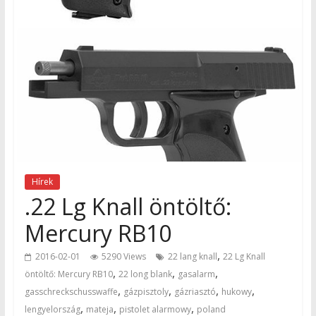
Hírek
.22 Lg Knall öntöltő:
Mercury RB10
,
2016-02-01
5290 Views
22 lang knall
22 Lg Knall
,
,
,
öntöltő: Mercury RB10
22 long blank
gasalarm
,
,
,
,
gasschreckschusswaffe
gázpisztoly
gázriasztó
hukowy
,
,
,
lengyelország
mateja
pistolet alarmowy
poland