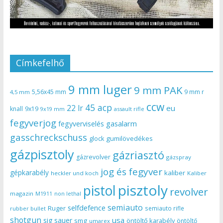
Címkefelhő
9 mm luger
9 mm PAK
5,56x45 mm
9 mm r
4,5 mm
ccw
45 acp
22 lr
eu
knall
9x19
9x19 mm
assault rifle
fegyverjog
gasalarm
fegyverviselés
gasschreckschuss
gumilövedékes
glock
gázpisztoly
gázriasztó
gázrevolver
gázspray
jog és fegyver
gépkarabély
kaliber
heckler und koch
Kaliber
pisztoly
pistol
revolver
magazin
non lethal
M1911
semiauto
selfdefence
Ruger
semiauto rifle
rubber bullet
shotgun
usa
sig sauer
smg
öntöltő karabély
öntöltő
umarex