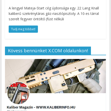
A lengyel Mateja-Start cég újdonsága egy .22 Lang Knall
kaliberű szekrénytáras gáz-riasztópisztoly. A 10-es tárral
szerelt fegyver öntöltő (füst nélküli
Tudj meg többet!
Kövess bennünket X.COM oldalunkon!