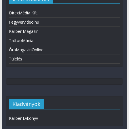
DirexMédia Kft.
Fegyvervideo.hu
Kaliber Magazin
TattooMánia
ÓraMagazinOnline
Túlélés
Kiadványok
Kaliber Évkönyv