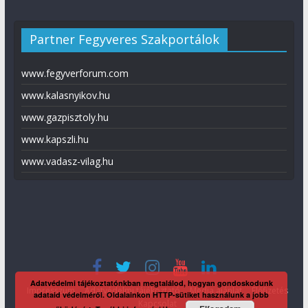
Partner Fegyveres Szakportálok
www.fegyverforum.com
www.kalasnyikov.hu
www.gazpisztoly.hu
www.kapszli.hu
www.vadasz-vilag.hu
Adatvédelmi tájékoztatónkban megtalálod, hogyan gondoskodunk
Impresszum
Adatvédelmi tájékoztató
Média ajánlat
Előfizetés
adataid védelméről. Oldalainkon HTTP-sütiket használunk a jobb
Kapcsolat