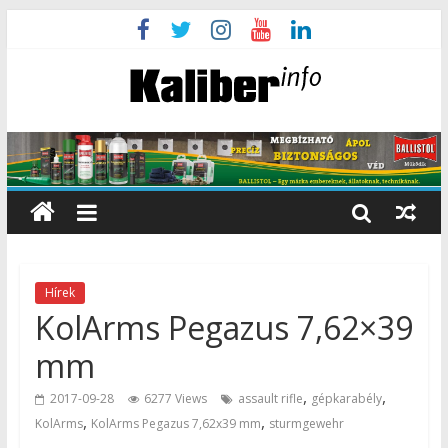
Hírek
KolArms Pegazus 7,62×39
mm
,
,
2017-09-28
6277 Views
assault rifle
gépkarabély
,
,
KolArms
KolArms Pegazus 7,62x39 mm
sturmgewehr