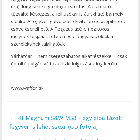
éra), long stroke gázdugattyú utas. A biztosító-
tűzváltó kétkezes, a felhúzókar is átrakható bármely
oldalra. A fegyver golyószóró kivitelűre is átépíthető,
csöve cserélhető. A Pegazus acéllemez tokos,
melynek tokjának tetején és előagyának oldalán
szereléksínek találhatóak.
Várhatóan – nem csereszabatos alkatrészekkel – csak
öntöltő polgári változat is kidolgozásra fog kerülni.
www.waffen.sk
←
.41 Magnum S&W M58 – egy elbaltázott
fegyver is lehet szexi! (GD fotója)