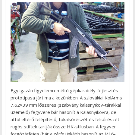
Egy igazán figyelemreméltó gépkarabély-fejlesztés
prototípusa járt ma a kezünkben. A szlovákiai KolArms
7,62×39 mm lőszeres (szabvány kalasnyikov-tárakkal
üzemelő) fegyvere bár hasonlít a Kalasnyikovra, de
attól eltérő felépítésű, tokalsórészét és felsőrészét
rugós stiftek tartják össze HK-stílusban. A fegyver
forgózárfejes (bár a zárfej inkább hasonlít az M16-