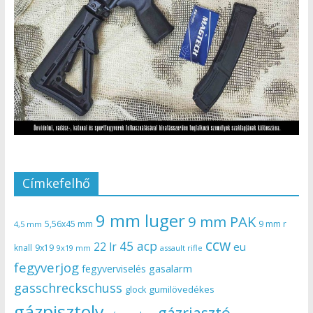
Címkefelhő
9 mm luger
9 mm PAK
5,56x45 mm
9 mm r
4,5 mm
ccw
45 acp
22 lr
eu
knall
9x19
9x19 mm
assault rifle
fegyverjog
gasalarm
fegyverviselés
gasschreckschuss
gumilövedékes
glock
gázpisztoly
gázriasztó