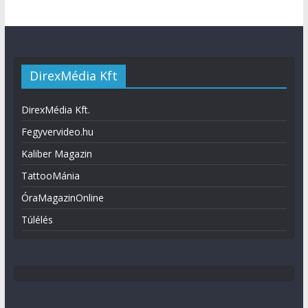
DirexMédia Kft
DirexMédia Kft.
Fegyvervideo.hu
Kaliber Magazin
TattooMánia
ÓraMagazinOnline
Túlélés