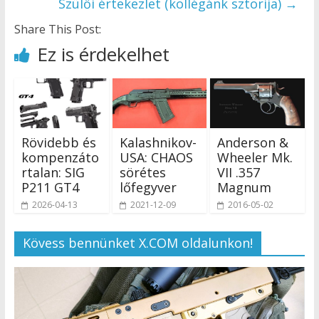
Szülői értekezlet (kollégánk sztorija)
→
Share This Post:
Ez is érdekelhet
Rövidebb és
Kalashnikov-
Anderson &
kompenzáto
USA: CHAOS
Wheeler Mk.
rtalan: SIG
sörétes
VII .357
P211 GT4
lőfegyver
Magnum
2026-04-13
2021-12-09
2016-05-02
Kövess bennünket X.COM oldalunkon!