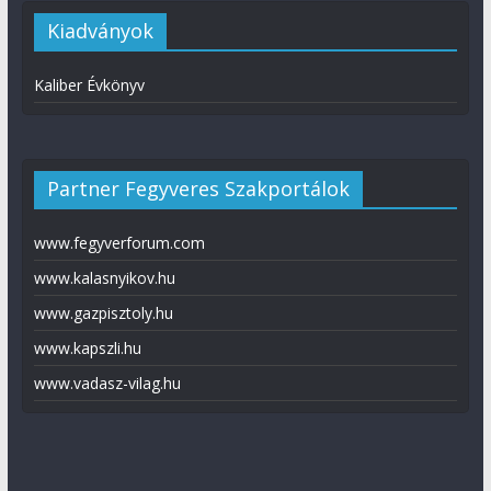
Kiadványok
Kaliber Évkönyv
Partner Fegyveres Szakportálok
www.fegyverforum.com
www.kalasnyikov.hu
www.gazpisztoly.hu
www.kapszli.hu
www.vadasz-vilag.hu