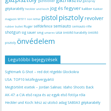
gázrevolver
gázspray
jog és fegyver
gépkarabély
kaliber
heckler und koch
Kaliber
pisztoly
pistol
revolver
magazin
non lethal
M1911
semiauto
selfdefence
Ruger
semiauto rifle
rubber bullet
shotgun
usa
sig sauer
smg
öntöltő karabély
öntöltő
umarex
önvédelem
pisztoly
Legutóbbi bejegyzések
Sightmark G-Shot – red dot régebbi Glockokra
USA: TOP10 kézifegyvergyártó
Megtörtént esetek – Jordan Salinas: Idaho Shoots Back
AK-47: a CIA első rajza és az egyik első fotója róla
Heckler und Koch: kész az utolsó adag SA80A3 gépkarabély