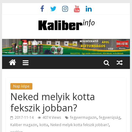
Nap képe
Neked melyik kotta
fekszik jobban?
,
,
2017-11-14
4074 Views
fegyvermagazin
fegyverújság
,
,
,
Kaliber magazin
kotta
Neked melyik kotta fekszik jobban?