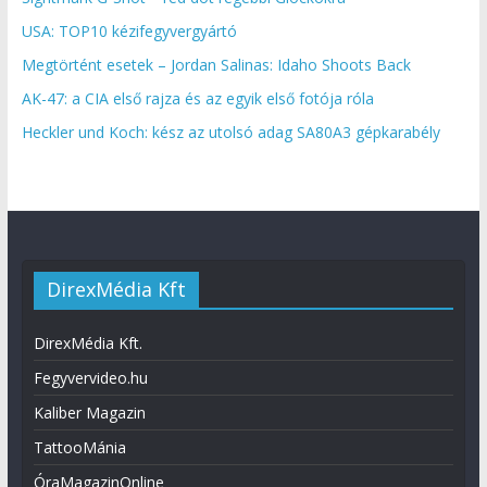
USA: TOP10 kézifegyvergyártó
Megtörtént esetek – Jordan Salinas: Idaho Shoots Back
AK-47: a CIA első rajza és az egyik első fotója róla
Heckler und Koch: kész az utolsó adag SA80A3 gépkarabély
DirexMédia Kft
DirexMédia Kft.
Fegyvervideo.hu
Kaliber Magazin
TattooMánia
ÓraMagazinOnline