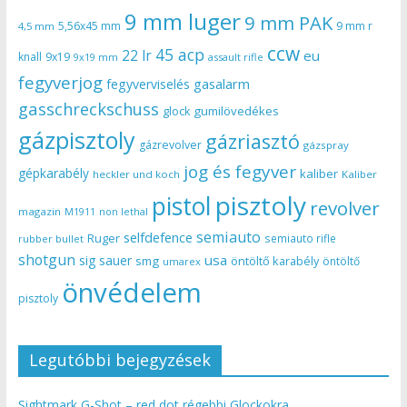
9 mm luger
9 mm PAK
5,56x45 mm
9 mm r
4,5 mm
ccw
45 acp
22 lr
eu
knall
9x19
9x19 mm
assault rifle
fegyverjog
gasalarm
fegyverviselés
gasschreckschuss
gumilövedékes
glock
gázpisztoly
gázriasztó
gázrevolver
gázspray
jog és fegyver
gépkarabély
kaliber
heckler und koch
Kaliber
pisztoly
pistol
revolver
magazin
non lethal
M1911
semiauto
selfdefence
Ruger
semiauto rifle
rubber bullet
shotgun
usa
sig sauer
smg
öntöltő karabély
öntöltő
umarex
önvédelem
pisztoly
Legutóbbi bejegyzések
Sightmark G-Shot – red dot régebbi Glockokra