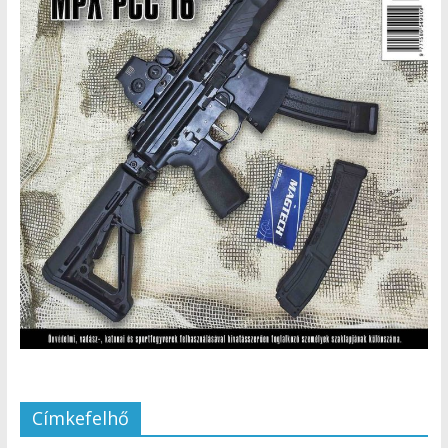
Címkefelhő