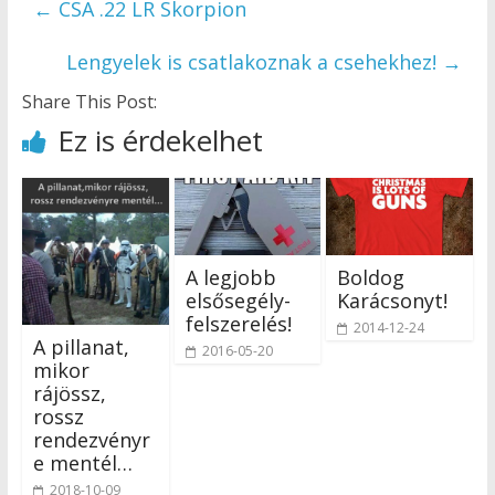
←
CSA .22 LR Skorpion
Lengyelek is csatlakoznak a csehekhez!
→
Share This Post:
Ez is érdekelhet
A legjobb
Boldog
elsősegély-
Karácsonyt!
felszerelés!
2014-12-24
A pillanat,
2016-05-20
mikor
rájössz,
rossz
rendezvényr
e mentél…
2018-10-09