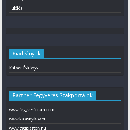
Túlélés
Kiadványok
Kaliber Évkönyv
Partner Fegyveres Szakportálok
www.fegyverforum.com
www.kalasnyikov.hu
www.gazpisztoly.hu