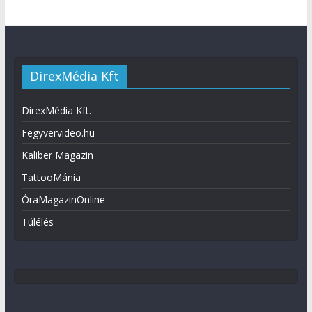
DirexMédia Kft
DirexMédia Kft.
Fegyvervideo.hu
Kaliber Magazin
TattooMánia
ÓraMagazinOnline
Túlélés