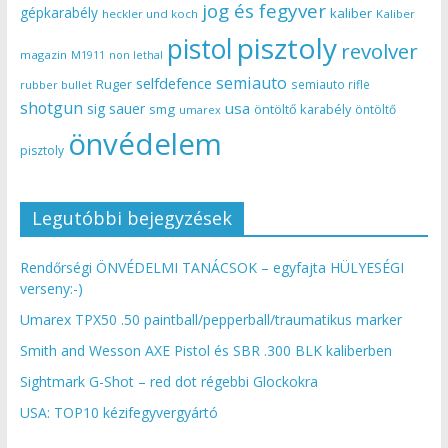
jog és fegyver
gépkarabély
kaliber
heckler und koch
Kaliber
pisztoly
pistol
revolver
magazin
non lethal
M1911
semiauto
selfdefence
Ruger
semiauto rifle
rubber bullet
shotgun
usa
sig sauer
smg
öntöltő karabély
öntöltő
umarex
önvédelem
pisztoly
Legutóbbi bejegyzések
Rendőrségi ÖNVÉDELMI TANÁCSOK – egyfajta HÜLYESÉGI
verseny:-)
Umarex TPX50 .50 paintball/pepperball/traumatikus marker
Smith and Wesson AXE Pistol és SBR .300 BLK kaliberben
Sightmark G-Shot – red dot régebbi Glockokra
USA: TOP10 kézifegyvergyártó