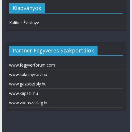
Kiadványok
Kaliber Évkönyv
Partner Fegyveres Szakportálok
www.fegyverforum.com
www.kalasnyikov.hu
www.gazpisztoly.hu
www.kapszli.hu
www.vadasz-vilag.hu