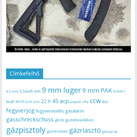
Címkefelhő
9 mm luger
9 mm PAK
5,56x45 mm
9 mm r
4,5 mm
ccw
45 acp
22 lr
eu
knall
9x19
9x19 mm
assault rifle
fegyverjog
gasalarm
fegyverviselés
gasschreckschuss
gumilövedékes
glock
gázpisztoly
gázriasztó
gázrevolver
gázspray