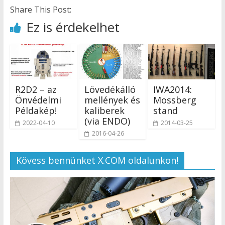
Share This Post:
Ez is érdekelhet
R2D2 – az
Lövedékálló
IWA2014:
Önvédelmi
mellények és
Mossberg
Példakép!
kaliberek
stand
(via ENDO)
2022-04-10
2014-03-25
2016-04-26
Kövess bennünket X.COM oldalunkon!