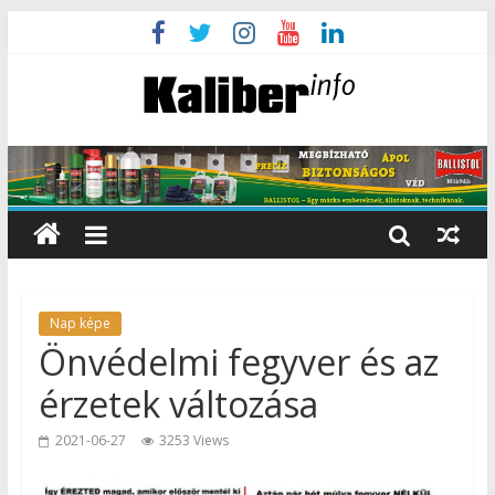
Nap képe
Önvédelmi fegyver és az
érzetek változása
2021-06-27
3253 Views