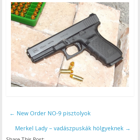
←
New Order NO-9 pisztolyok
Merkel Lady – vadászpuskák hölgyeknek
→
Share This Post: