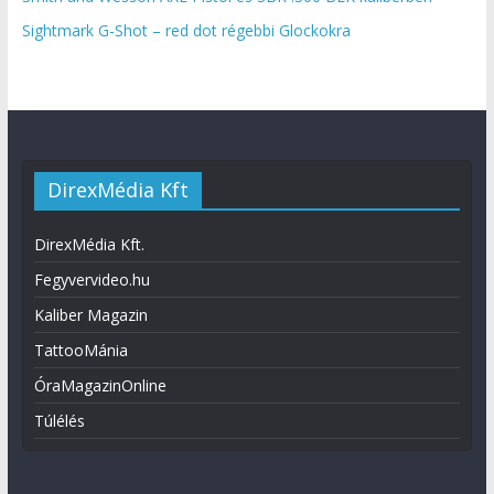
Sightmark G-Shot – red dot régebbi Glockokra
DirexMédia Kft
DirexMédia Kft.
Fegyvervideo.hu
Kaliber Magazin
TattooMánia
ÓraMagazinOnline
Túlélés