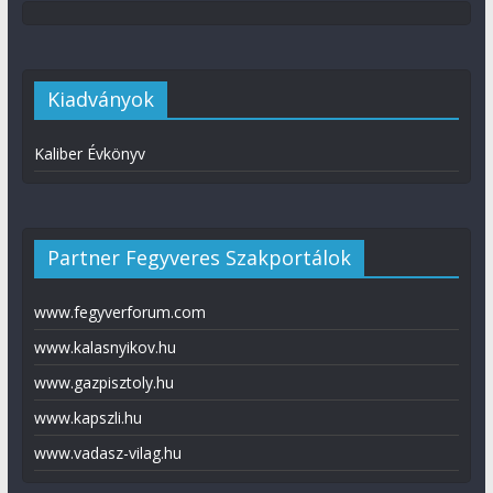
Kiadványok
Kaliber Évkönyv
Partner Fegyveres Szakportálok
www.fegyverforum.com
www.kalasnyikov.hu
www.gazpisztoly.hu
www.kapszli.hu
www.vadasz-vilag.hu