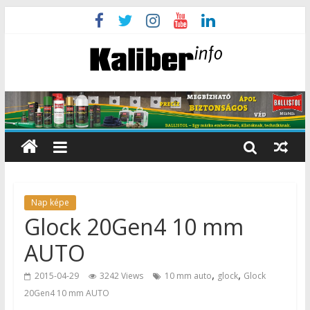
Nap képe
Glock 20Gen4 10 mm
AUTO
,
,
2015-04-29
3242 Views
10 mm auto
glock
Glock
20Gen4 10 mm AUTO