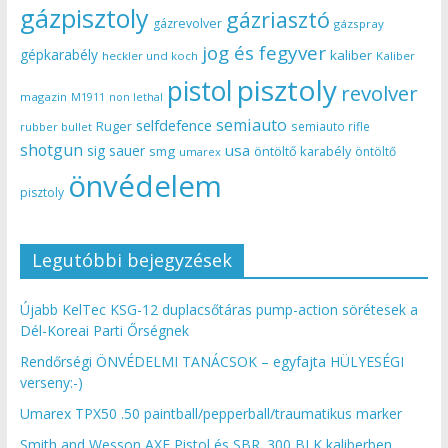
gázpisztoly
gázriasztó
gázrevolver
gázspray
jog és fegyver
gépkarabély
kaliber
heckler und koch
Kaliber
pisztoly
pistol
revolver
magazin
non lethal
M1911
semiauto
selfdefence
Ruger
semiauto rifle
rubber bullet
shotgun
usa
sig sauer
smg
öntöltő karabély
öntöltő
umarex
önvédelem
pisztoly
Legutóbbi bejegyzések
Újabb KelTec KSG-12 duplacsőtáras pump-action sörétesek a
Dél-Koreai Parti Őrségnek
Rendőrségi ÖNVÉDELMI TANÁCSOK – egyfajta HÜLYESÉGI
verseny:-)
Umarex TPX50 .50 paintball/pepperball/traumatikus marker
Smith and Wesson AXE Pistol és SBR .300 BLK kaliberben