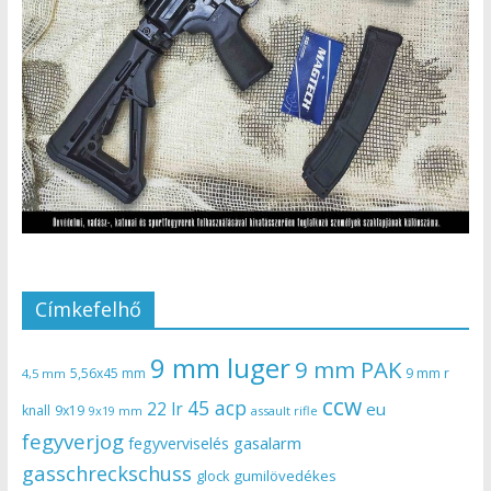
Címkefelhő
9 mm luger
9 mm PAK
5,56x45 mm
9 mm r
4,5 mm
ccw
45 acp
22 lr
eu
knall
9x19
9x19 mm
assault rifle
fegyverjog
gasalarm
fegyverviselés
gasschreckschuss
gumilövedékes
glock