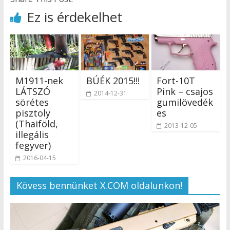
Ez is érdekelhet
M1911-nek
BÚÉK 2015!!!
Fort-10T
LÁTSZÓ
Pink – csajos
2014-12-31
sörétes
gumilövedék
pisztoly
es
(Thaiföld,
2013-12-05
illegális
fegyver)
2016-04-15
Kövess bennünket X.COM oldalunkon!