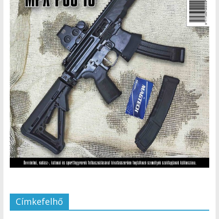
Címkefelhő