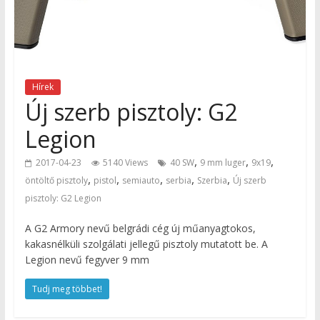
Hírek
Új szerb pisztoly: G2
Legion
,
,
,
2017-04-23
5140 Views
40 SW
9 mm luger
9x19
,
,
,
,
,
öntöltő pisztoly
pistol
semiauto
serbia
Szerbia
Új szerb
pisztoly: G2 Legion
A G2 Armory nevű belgrádi cég új műanyagtokos,
kakasnélküli szolgálati jellegű pisztoly mutatott be. A
Legion nevű fegyver 9 mm
Tudj meg többet!