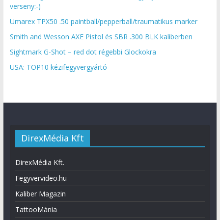
verseny:-)
Umarex TPX50 .50 paintball/pepperball/traumatikus marker
Smith and Wesson AXE Pistol és SBR .300 BLK kaliberben
Sightmark G-Shot – red dot régebbi Glockokra
USA: TOP10 kézifegyvergyártó
DirexMédia Kft
DirexMédia Kft.
Fegyvervideo.hu
Kaliber Magazin
TattooMánia