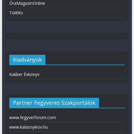
ÓraMagazinOnline
Túlélés
Kiadványok
Kaliber Évkönyv
Partner Fegyveres Szakportálok
www.fegyverforum.com
www.kalasnyikov.hu