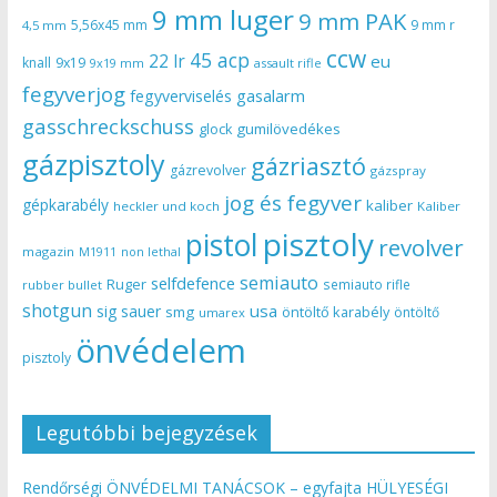
9 mm luger
9 mm PAK
5,56x45 mm
9 mm r
4,5 mm
ccw
45 acp
22 lr
eu
knall
9x19
9x19 mm
assault rifle
fegyverjog
gasalarm
fegyverviselés
gasschreckschuss
gumilövedékes
glock
gázpisztoly
gázriasztó
gázrevolver
gázspray
jog és fegyver
gépkarabély
kaliber
heckler und koch
Kaliber
pisztoly
pistol
revolver
magazin
non lethal
M1911
semiauto
selfdefence
Ruger
semiauto rifle
rubber bullet
shotgun
usa
sig sauer
smg
öntöltő karabély
öntöltő
umarex
önvédelem
pisztoly
Legutóbbi bejegyzések
Rendőrségi ÖNVÉDELMI TANÁCSOK – egyfajta HÜLYESÉGI