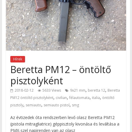
Hírek
Beretta PM12 – öntöltő
pisztolyként
,
,
2018-02-12
5633 Views
9x21 mm
beretta 12
Beretta
,
,
,
,
PM12 öntöltő pisztolyként
civilian
félautomata
italia
öntöltő
,
,
,
pisztoly
semiauto
semiauto pistol
smg
Az évtizedek óta rendszerben levő olasz Beretta PM12
(pistola mitragliatrice) géppisztoly kivonása és leváltása a
PMX-szel napirenden van az olasz