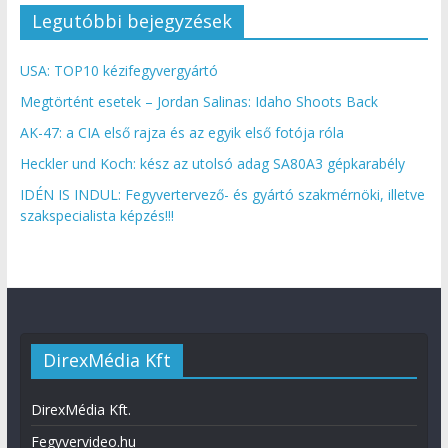
Legutóbbi bejegyzések
USA: TOP10 kézifegyvergyártó
Megtörtént esetek – Jordan Salinas: Idaho Shoots Back
AK-47: a CIA első rajza és az egyik első fotója róla
Heckler und Koch: kész az utolsó adag SA80A3 gépkarabély
IDÉN IS INDUL: Fegyvertervező- és gyártó szakmérnöki, illetve
szakspecialista képzés!!!
DirexMédia Kft
DirexMédia Kft.
Fegyvervideo.hu