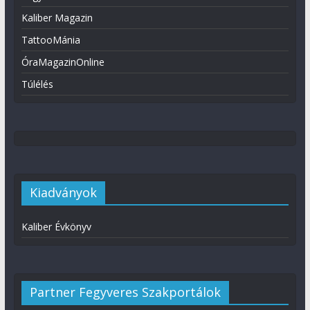
Kaliber Magazin
TattooMánia
ÓraMagazinOnline
Túlélés
Kiadványok
Kaliber Évkönyv
Partner Fegyveres Szakportálok