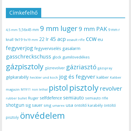
Címkefelhő
9 mm luger
9 mm PAK
5,56x45 mm
9 mm r
4,5 mm
ccw
45 acp
22 lr
eu
knall
9x19
9x19 mm
assault rifle
fegyverjog
gasalarm
fegyverviselés
gasschreckschuss
gumilövedékes
glock
gázpisztoly
gázriasztó
gázrevolver
gázspray
jog és fegyver
gépkarabély
kaliber
heckler und koch
Kaliber
pisztoly
pistol
revolver
magazin
non lethal
M1911
semiauto
selfdefence
Ruger
semiauto rifle
rubber bullet
shotgun
usa
sig sauer
smg
öntöltő karabély
öntöltő
umarex
önvédelem
pisztoly