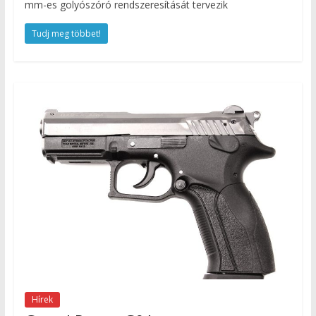
mm-es golyószóró rendszeresítását tervezik
Tudj meg többet!
Hírek