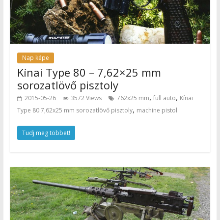
Nap képe
Kínai Type 80 – 7,62×25 mm
sorozatlövő pisztoly
,
,
2015-05-26
3572 Views
762x25 mm
full auto
Kínai
,
Type 80 7,62x25 mm sorozatlövő pisztoly
machine pistol
Tudj meg többet!