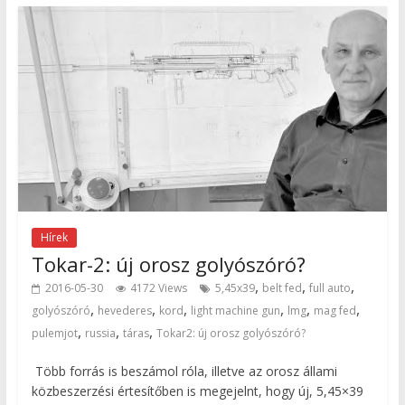
Hírek
Tokar-2: új orosz golyószóró?
,
,
,
2016-05-30
4172 Views
5,45x39
belt fed
full auto
,
,
,
,
,
,
golyószóró
hevederes
kord
light machine gun
lmg
mag fed
,
,
,
pulemjot
russia
táras
Tokar2: új orosz golyószóró?
Több forrás is beszámol róla, illetve az orosz állami
közbeszerzési értesítőben is megejelnt, hogy új, 5,45×39