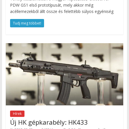
PDW GS1 első prototípusát, mely akkor még
acéllemezekből állt össze és felettébb súlyos egyéniség
Tudj meg többet!
Hírek
Új HK gépkarabély: HK433