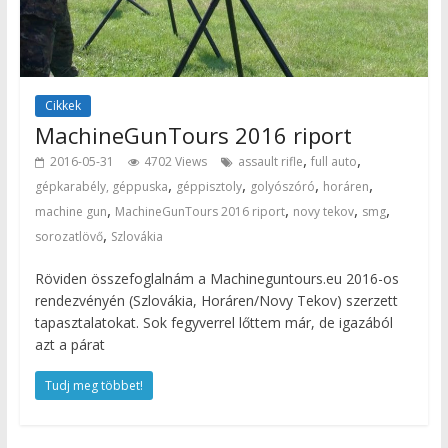
Cikkek
MachineGunTours 2016 riport
,
,
2016-05-31
4702 Views
assault rifle
full auto
,
,
,
,
gépkarabély, géppuska
géppisztoly
golyószóró
horáren
,
,
,
,
machine gun
MachineGunTours 2016 riport
novy tekov
smg
,
sorozatlövő
Szlovákia
Röviden összefoglalnám a Machineguntours.eu 2016-os
rendezvényén (Szlovákia, Horáren/Novy Tekov) szerzett
tapasztalatokat. Sok fegyverrel lőttem már, de igazából
azt a párat
Tudj meg többet!