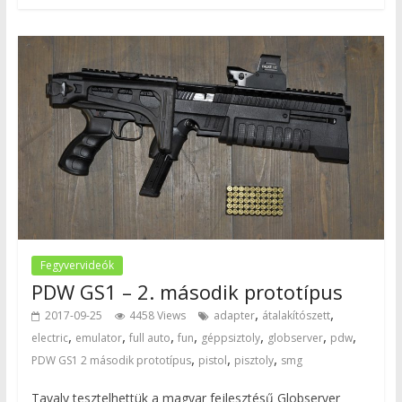
Fegyvervideók
PDW GS1 – 2. második prototípus
,
,
2017-09-25
4458 Views
adapter
átalakítószett
,
,
,
,
,
,
,
electric
emulator
full auto
fun
géppsiztoly
globserver
pdw
,
,
,
PDW GS1 2 második prototípus
pistol
pisztoly
smg
Tavaly tesztelhettük a magyar fejlesztésű Globserver