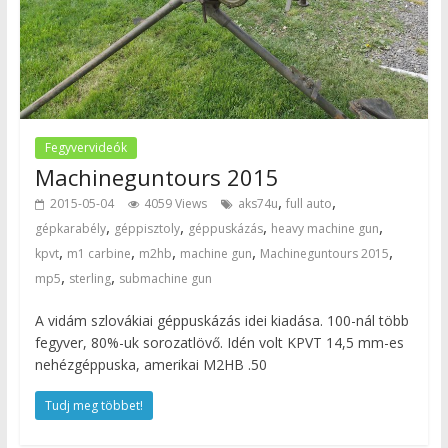
Fegyvervideók
Machineguntours 2015
,
,
2015-05-04
4059 Views
aks74u
full auto
,
,
,
,
gépkarabély
géppisztoly
géppuskázás
heavy machine gun
,
,
,
,
,
kpvt
m1 carbine
m2hb
machine gun
Machineguntours 2015
,
,
mp5
sterling
submachine gun
A vidám szlovákiai géppuskázás idei kiadása. 100-nál több
fegyver, 80%-uk sorozatlövő. Idén volt KPVT 14,5 mm-es
nehézgéppuska, amerikai M2HB .50
Tudj meg többet!