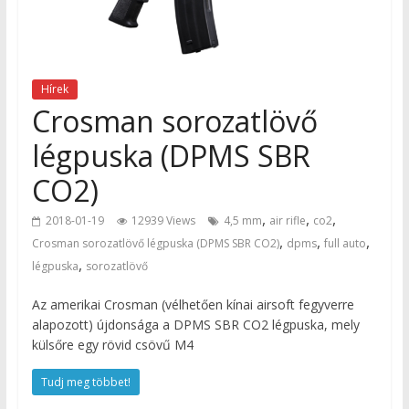
Hírek
Crosman sorozatlövő
légpuska (DPMS SBR
CO2)
,
,
,
2018-01-19
12939 Views
4,5 mm
air rifle
co2
,
,
,
Crosman sorozatlövő légpuska (DPMS SBR CO2)
dpms
full auto
,
légpuska
sorozatlövő
Az amerikai Crosman (vélhetően kínai airsoft fegyverre
alapozott) újdonsága a DPMS SBR CO2 légpuska, mely
külsőre egy rövid csövű M4
Tudj meg többet!