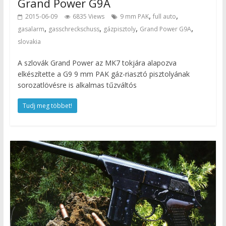
Grand Power G9A
,
,
2015-06-09
6835 Views
9 mm PAK
full auto
,
,
,
,
gasalarm
gasschreckschuss
gázpisztoly
Grand Power G9A
slovakia
A szlovák Grand Power az MK7 tokjára alapozva
elkészítette a G9 9 mm PAK gáz-riasztó pisztolyának
sorozatlövésre is alkalmas tűzváltós
Tudj meg többet!