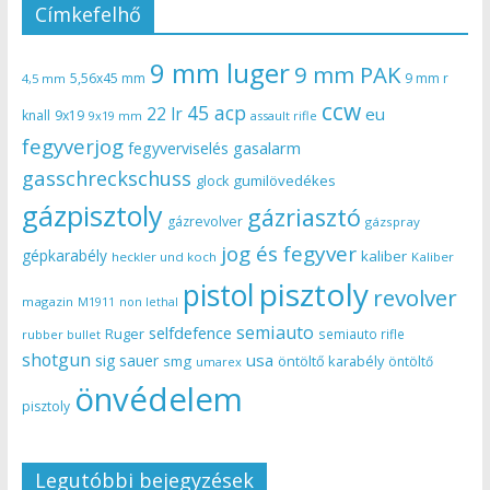
Címkefelhő
9 mm luger
9 mm PAK
5,56x45 mm
9 mm r
4,5 mm
ccw
45 acp
22 lr
eu
knall
9x19
9x19 mm
assault rifle
fegyverjog
gasalarm
fegyverviselés
gasschreckschuss
gumilövedékes
glock
gázpisztoly
gázriasztó
gázrevolver
gázspray
jog és fegyver
gépkarabély
kaliber
heckler und koch
Kaliber
pisztoly
pistol
revolver
magazin
non lethal
M1911
semiauto
selfdefence
Ruger
semiauto rifle
rubber bullet
shotgun
usa
sig sauer
smg
öntöltő karabély
öntöltő
umarex
önvédelem
pisztoly
Legutóbbi bejegyzések