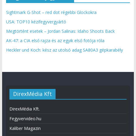
Sightmark G-Shot – red dot régebbi Glockokra
USA: TOP10 kézifegyvergyártó
Megtörtént esetek – Jordan Salinas: Idaho Shoots Back
AK-47: a CIA első rajza és az egyik első fotója róla
Heckler und Koch: kész az utolsó adag SA80A3 gépkarabély
DirexMédia Kft
DirexMédia Kft.
Fegyvervideo.hu
Kaliber Magazin