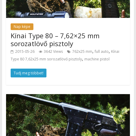
Nap képe
Kínai Type 80 – 7,62×25 mm
sorozatlövő pisztoly
,
,
2015-05-26
3642 Views
762x25 mm
full auto
Kínai
,
Type 80 7,62x25 mm sorozatlövő pisztoly
machine pistol
Tudj meg többet!