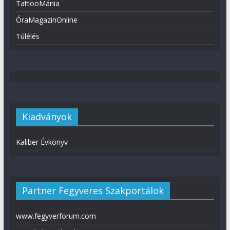
TattooMánia
ÓraMagazinOnline
Túlélés
Kiadványok
Kaliber Évkönyv
Partner Fegyveres Szakportálok
www.fegyverforum.com