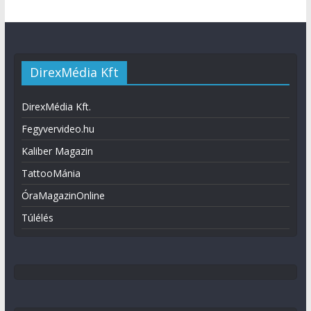
DirexMédia Kft
DirexMédia Kft.
Fegyvervideo.hu
Kaliber Magazin
TattooMánia
ÓraMagazinOnline
Túlélés