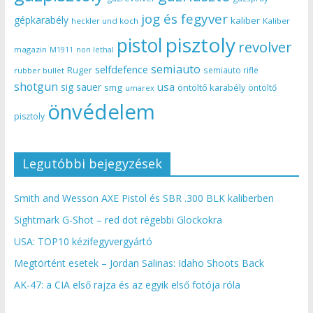
jog és fegyver
gépkarabély
kaliber
heckler und koch
Kaliber
pisztoly
pistol
revolver
magazin
non lethal
M1911
semiauto
selfdefence
Ruger
semiauto rifle
rubber bullet
shotgun
usa
sig sauer
smg
öntöltő karabély
öntöltő
umarex
önvédelem
pisztoly
Legutóbbi bejegyzések
Smith and Wesson AXE Pistol és SBR .300 BLK kaliberben
Sightmark G-Shot – red dot régebbi Glockokra
USA: TOP10 kézifegyvergyártó
Megtörtént esetek – Jordan Salinas: Idaho Shoots Back
AK-47: a CIA első rajza és az egyik első fotója róla