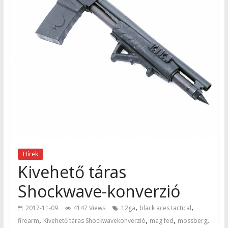
Hírek
Kivehető táras
Shockwave-konverzió
,
,
2017-11-09
4147 Views
12ga
black aces tactical
,
,
,
,
firearm
Kivehető táras Shockwavekonverzió
mag fed
mossberg