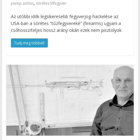
,
pump action
sörétes lőfegyver
Az utóbbi idők legsikeresebb fegyverjog-hackelése az
USA-ban a sörétes “tűzfegyvereké” (firearms) ugyani a
csőhossz/teljes hossz arány okán ezek nem pisztolyok
Tudj meg többet!