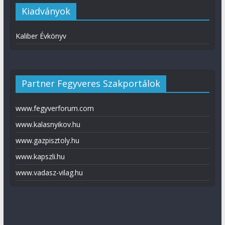
Kiadványok
Kaliber Évkönyv
Partner Fegyveres Szakportálok
www.fegyverforum.com
www.kalasnyikov.hu
www.gazpisztoly.hu
www.kapszli.hu
www.vadasz-vilag.hu