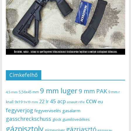
Címkefelhő
9 mm luger
9 mm PAK
5,56x45 mm
9 mm r
4,5 mm
ccw
45 acp
22 lr
eu
knall
9x19
9x19 mm
assault rifle
fegyverjog
gasalarm
fegyverviselés
gasschreckschuss
gumilövedékes
glock
gázpisztoly
gázriasztó
gázrevolver
gázspray