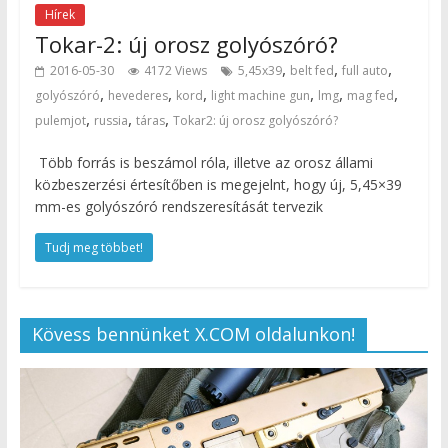
Hírek
Tokar-2: új orosz golyószóró?
,
,
,
2016-05-30
4172 Views
5,45x39
belt fed
full auto
,
,
,
,
,
,
golyószóró
hevederes
kord
light machine gun
lmg
mag fed
,
,
,
pulemjot
russia
táras
Tokar2: új orosz golyószóró?
Több forrás is beszámol róla, illetve az orosz állami
közbeszerzési értesítőben is megejelnt, hogy új, 5,45×39
mm-es golyószóró rendszeresítását tervezik
Tudj meg többet!
Kövess bennünket X.COM oldalunkon!