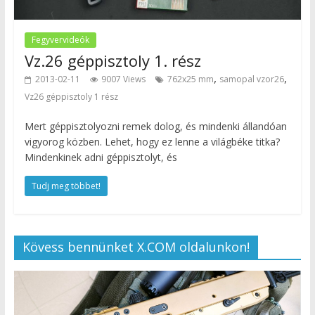
Fegyvervideók
Vz.26 géppisztoly 1. rész
,
,
2013-02-11
9007 Views
762x25 mm
samopal vzor26
Vz26 géppisztoly 1 rész
Mert géppisztolyozni remek dolog, és mindenki állandóan
vigyorog közben. Lehet, hogy ez lenne a világbéke titka?
Mindenkinek adni géppisztolyt, és
Tudj meg többet!
Kövess bennünket X.COM oldalunkon!