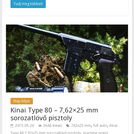
Tudj meg többet!
Nap képe
Kínai Type 80 – 7,62×25 mm
sorozatlövő pisztoly
,
,
2015-05-26
3646 Views
762x25 mm
full auto
Kínai
,
Type 80 7,62x25 mm sorozatlövő pisztoly
machine pistol