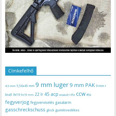
Címkefelhő
9 mm luger
9 mm PAK
5,56x45 mm
9 mm r
4,5 mm
ccw
45 acp
22 lr
eu
knall
9x19
9x19 mm
assault rifle
fegyverjog
gasalarm
fegyverviselés
gasschreckschuss
gumilövedékes
glock