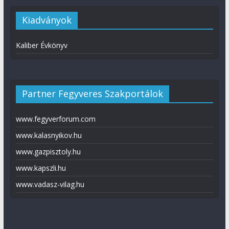
Kiadványok
Kaliber Évkönyv
Partner Fegyveres Szakportálok
www.fegyverforum.com
www.kalasnyikov.hu
www.gazpisztoly.hu
www.kapszli.hu
www.vadasz-vilag.hu