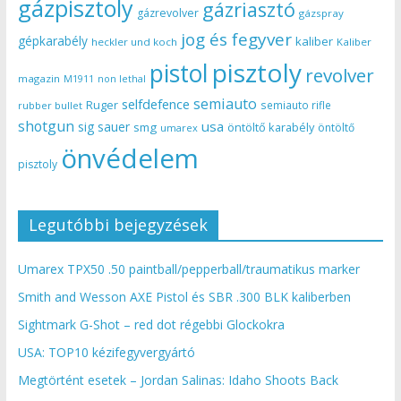
gázpisztoly
gázriasztó
gázrevolver
gázspray
jog és fegyver
gépkarabély
kaliber
heckler und koch
Kaliber
pisztoly
pistol
revolver
magazin
non lethal
M1911
semiauto
selfdefence
Ruger
semiauto rifle
rubber bullet
shotgun
usa
sig sauer
smg
öntöltő karabély
öntöltő
umarex
önvédelem
pisztoly
Legutóbbi bejegyzések
Umarex TPX50 .50 paintball/pepperball/traumatikus marker
Smith and Wesson AXE Pistol és SBR .300 BLK kaliberben
Sightmark G-Shot – red dot régebbi Glockokra
USA: TOP10 kézifegyvergyártó
Megtörtént esetek – Jordan Salinas: Idaho Shoots Back