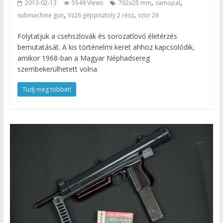
,
,
2013-02-13
5549 Views
762x25 mm
samopal
,
,
submachine gun
Vz26 géppisztoly 2 rész
vzor 26
Folytatjuk a csehszlovák és sorozatlövő életérzés
bemutatását. A kis történelmi keret ahhoz kapcsolódik,
amikor 1968-ban a Magyar Néphadsereg
szembekerülhetett volna
Tudj meg többet!