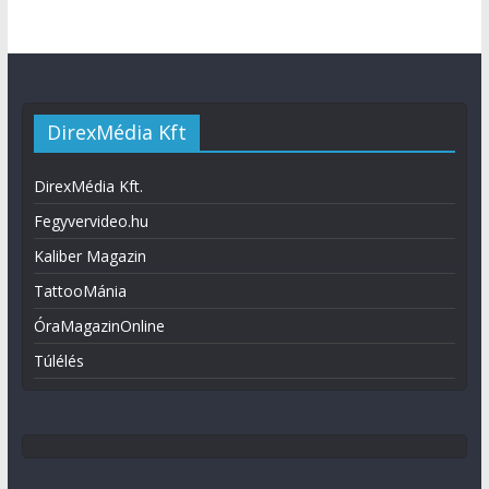
DirexMédia Kft
DirexMédia Kft.
Fegyvervideo.hu
Kaliber Magazin
TattooMánia
ÓraMagazinOnline
Túlélés