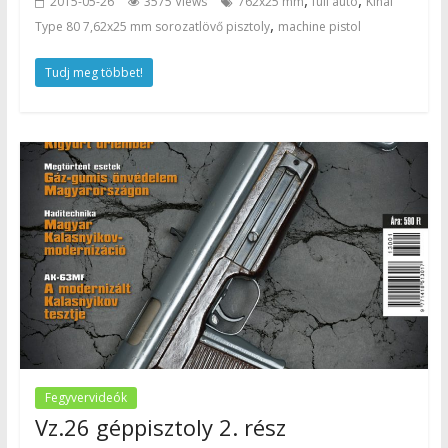
2015-05-26
3575 Views
762x25 mm
full auto
Kínai
,
Type 80 7,62x25 mm sorozatlövő pisztoly
machine pistol
Tudj meg többet!
Fegyvervideók
Vz.26 géppisztoly 2. rész