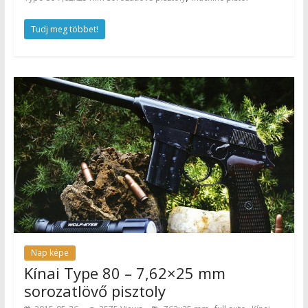
Tudj meg többet!
Nap képe
Kínai Type 80 – 7,62×25 mm
sorozatlövő pisztoly
,
,