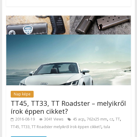
Nap képe
TT45, TT33, TT Roadster – melyikről
írok éppen cikket?
,
,
,
,
2016-08-19
3041 Views
45 acp
762x25 mm
cz
TT
,
TT45, TT33, TT Roadster melyikről írok éppen cikket?
tula