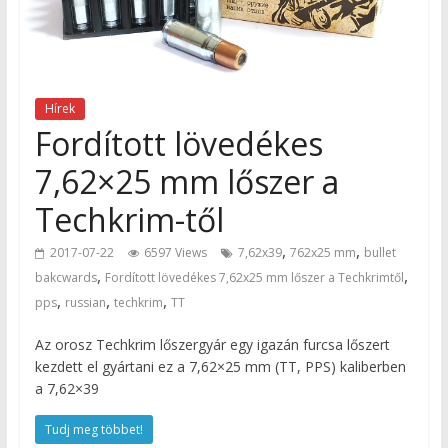
Hírek
Fordított lövedékes
7,62×25 mm lőszer a
Techkrim-től
,
,
2017-07-22
6597 Views
7,62x39
762x25 mm
bullet
,
,
bakcwards
Fordított lövedékes 7,62x25 mm lőszer a Techkrimtől
,
,
,
pps
russian
techkrim
TT
Az orosz Techkrim lőszergyár egy igazán furcsa lőszert
kezdett el gyártani ez a 7,62×25 mm (TT, PPS) kaliberben
a 7,62×39
Tudj meg többet!