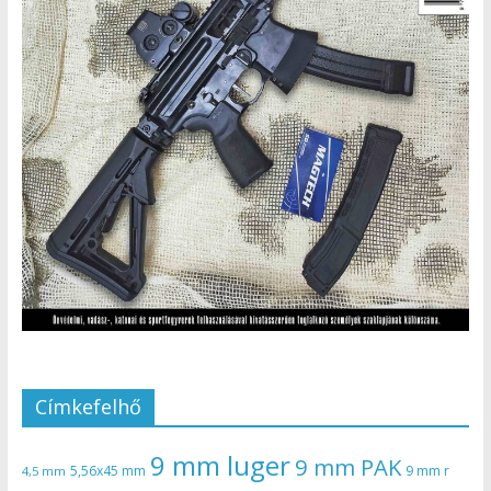
Címkefelhő
9 mm luger
9 mm PAK
5,56x45 mm
9 mm r
4,5 mm