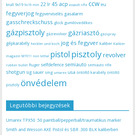
ccw
45 acp
22 lr
eu
knall
9x19
9x19 mm
assault rifle
fegyverjog
gasalarm
fegyverviselés
gasschreckschuss
gumilövedékes
glock
gázpisztoly
gázriasztó
gázrevolver
gázspray
jog és fegyver
gépkarabély
kaliber
heckler und koch
Kaliber
pisztoly
pistol
revolver
magazin
non lethal
M1911
semiauto
selfdefence
Ruger
semiauto rifle
rubber bullet
shotgun
usa
sig sauer
smg
öntöltő karabély
öntöltő
umarex
önvédelem
pisztoly
Legutóbbi bejegyzések
Umarex TPX50 .50 paintball/pepperball/traumatikus marker
Smith and Wesson AXE Pistol és SBR .300 BLK kaliberben