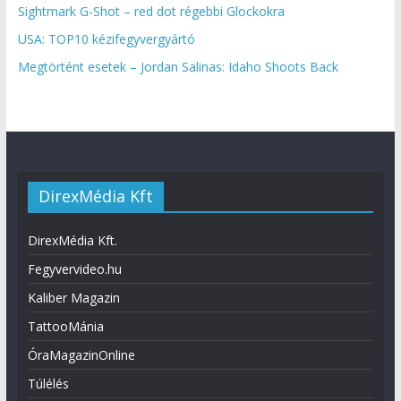
Sightmark G-Shot – red dot régebbi Glockokra
USA: TOP10 kézifegyvergyártó
Megtörtént esetek – Jordan Salinas: Idaho Shoots Back
DirexMédia Kft
DirexMédia Kft.
Fegyvervideo.hu
Kaliber Magazin
TattooMánia
ÓraMagazinOnline
Túlélés