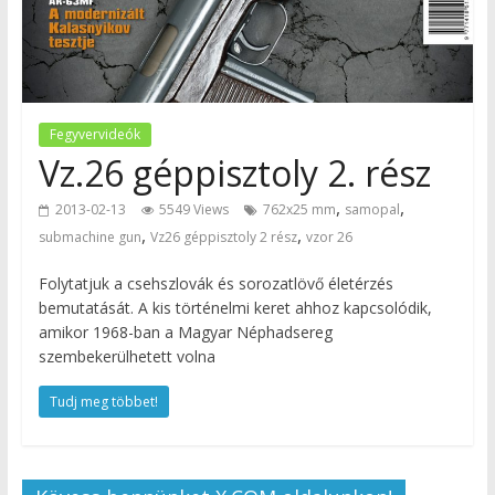
Fegyvervideók
Vz.26 géppisztoly 2. rész
,
,
2013-02-13
5549 Views
762x25 mm
samopal
,
,
submachine gun
Vz26 géppisztoly 2 rész
vzor 26
Folytatjuk a csehszlovák és sorozatlövő életérzés
bemutatását. A kis történelmi keret ahhoz kapcsolódik,
amikor 1968-ban a Magyar Néphadsereg
szembekerülhetett volna
Tudj meg többet!