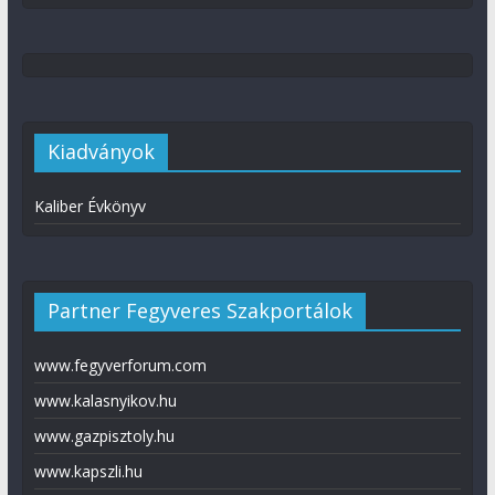
Kiadványok
Kaliber Évkönyv
Partner Fegyveres Szakportálok
www.fegyverforum.com
www.kalasnyikov.hu
www.gazpisztoly.hu
www.kapszli.hu