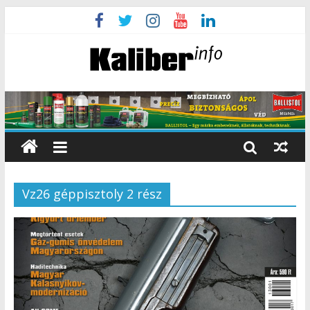
Vz26 géppisztoly 2 rész