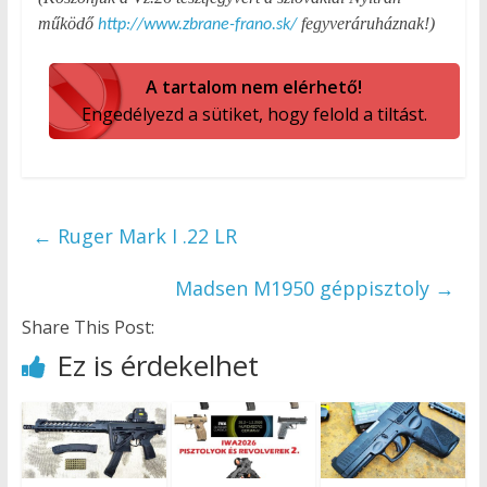
működő
fegyveráruháznak!)
http://www.zbrane-frano.sk/
A tartalom nem elérhető!
Engedélyezd a sütiket, hogy felold a tiltást.
←
Ruger Mark I .22 LR
Madsen M1950 géppisztoly
→
Share This Post:
Ez is érdekelhet