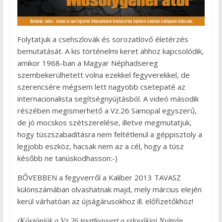
Folytatjuk a csehszlovák és sorozatlövő életérzés
bemutatását. A kis történelmi keret ahhoz kapcsolódik,
amikor 1968-ban a Magyar Néphadsereg
szembekerülhetett volna ezekkel fegyverekkel, de
szerencsére mégsem lett nagyobb csetepaté az
internacionalista segítségnyújtásból. A videó második
részében megismerhető a Vz.26 Samopal egyszerű,
de jó mocskos szétszerelése, illetve megmutatjuk,
hogy túszszabadításra nem feltétlenül a géppisztoly a
legjobb eszköz, hacsak nem az a cél, hogy a túsz
később ne tanúskodhasson:-)
BŐVEBBEN a fegyverről a Kaliber 2013 TAVASZ
különszámában olvashatnak majd, mely március elején
kerül várhatóan az újságárusokhoz ill. előfizetőkhöz!
(Köszönjük a Vz.26 tesztfegyvert a szlovákiai Nyitrán