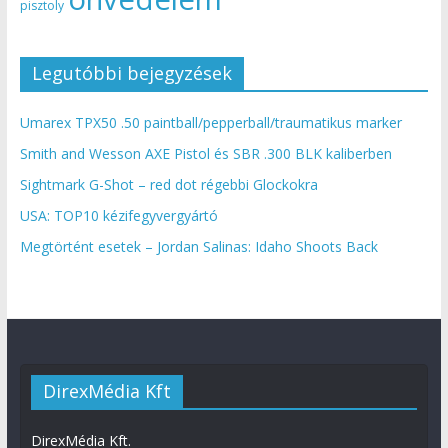
pisztoly
Legutóbbi bejegyzések
Umarex TPX50 .50 paintball/pepperball/traumatikus marker
Smith and Wesson AXE Pistol és SBR .300 BLK kaliberben
Sightmark G-Shot – red dot régebbi Glockokra
USA: TOP10 kézifegyvergyártó
Megtörtént esetek – Jordan Salinas: Idaho Shoots Back
DirexMédia Kft
DirexMédia Kft.