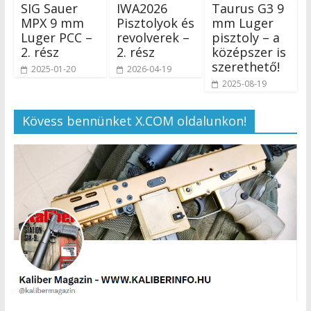
SIG Sauer
IWA2026
Taurus G3 9
MPX 9 mm
Pisztolyok és
mm Luger
Luger PCC –
revolverek –
pisztoly – a
2. rész
2. rész
középszer is
szerethető!
2025-01-20
2026-04-19
2025-08-19
Kövess bennünket X.COM oldalunkon!