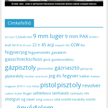
Címkefelhő
9 mm luger
9 mm PAK
5,56x45 mm
9 mm r
4,5 mm
ccw
45 acp
22 lr
eu
knall
9x19
9x19 mm
assault rifle
fegyverjog
gasalarm
fegyverviselés
gasschreckschuss
gumilövedékes
glock
gázpisztoly
gázriasztó
gázrevolver
gázspray
jog és fegyver
gépkarabély
kaliber
heckler und koch
Kaliber
pisztoly
pistol
revolver
magazin
non lethal
M1911
semiauto
selfdefence
Ruger
semiauto rifle
rubber bullet
shotgun
usa
sig sauer
smg
öntöltő karabély
öntöltő
umarex
önvédelem