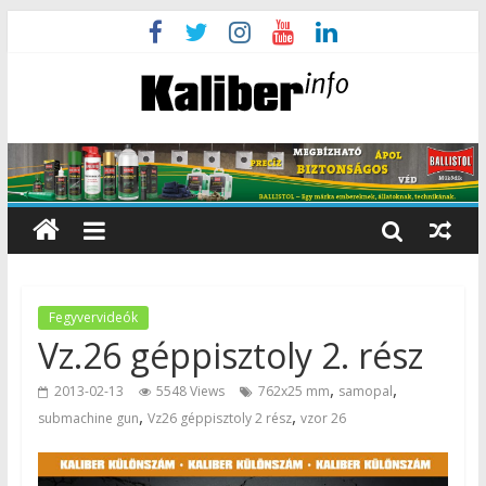
Fegyvervideók
Vz.26 géppisztoly 2. rész
,
,
2013-02-13
5548 Views
762x25 mm
samopal
,
,
submachine gun
Vz26 géppisztoly 2 rész
vzor 26