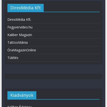
DirexMédia Kft
DirexMédia Kft.
Fegyvervideo.hu
Kaliber Magazin
TattooMánia
ÓraMagazinOnline
Túlélés
Kiadványok
Kaliber Évkönyv