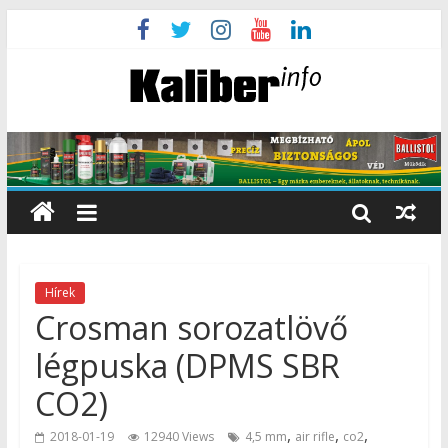
Hírek
Crosman sorozatlövő
légpuska (DPMS SBR
CO2)
,
,
,
2018-01-19
12940 Views
4,5 mm
air rifle
co2