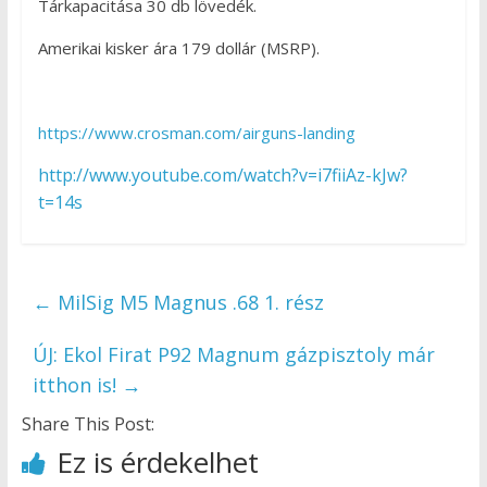
Tárkapacitása 30 db lövedék.
Amerikai kisker ára 179 dollár (MSRP).
https://www.crosman.com/airguns-landing
http://www.youtube.com/watch?v=i7fiiAz-kJw?
t=14s
←
MilSig M5 Magnus .68 1. rész
ÚJ: Ekol Firat P92 Magnum gázpisztoly már
itthon is!
→
Share This Post:
Ez is érdekelhet