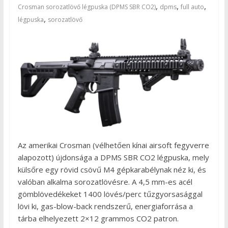
,
,
,
Crosman sorozatlövő légpuska (DPMS SBR CO2)
dpms
full auto
,
légpuska
sorozatlövő
Az amerikai Crosman (vélhetően kínai airsoft fegyverre
alapozott) újdonsága a DPMS SBR CO2 légpuska, mely
külsőre egy rövid csövű M4 gépkarabélynak néz ki, és
valóban alkalma sorozatlövésre. A 4,5 mm-es acél
gömblövedékeket 1400 lövés/perc tűzgyorsasággal
lövi ki, gas-blow-back rendszerű, energiaforrása a
tárba elhelyezett 2×12 grammos CO2 patron.