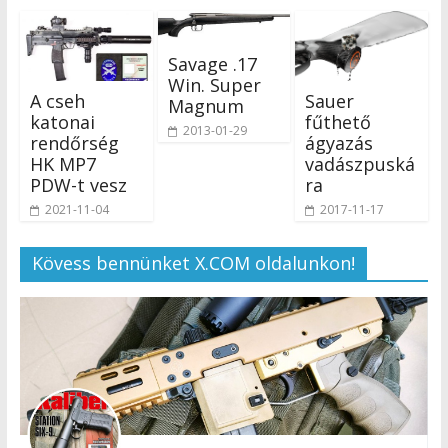
Savage .17
Win. Super
A cseh
Sauer
Magnum
katonai
fűthető
2013-01-29
rendőrség
ágyazás
HK MP7
vadászpuská
PDW-t vesz
ra
2021-11-04
2017-11-17
Kövess bennünket X.COM oldalunkon!