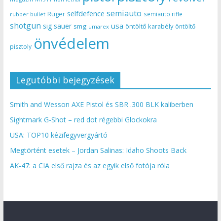
semiauto
selfdefence
Ruger
semiauto rifle
rubber bullet
shotgun
usa
sig sauer
smg
öntöltő karabély
öntöltő
umarex
önvédelem
pisztoly
Legutóbbi bejegyzések
Smith and Wesson AXE Pistol és SBR .300 BLK kaliberben
Sightmark G-Shot – red dot régebbi Glockokra
USA: TOP10 kézifegyvergyártó
Megtörtént esetek – Jordan Salinas: Idaho Shoots Back
AK-47: a CIA első rajza és az egyik első fotója róla