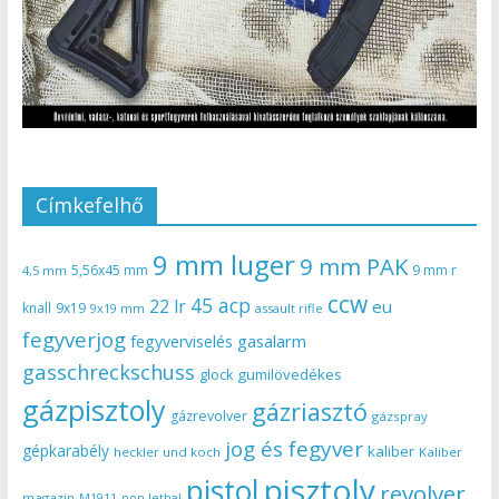
Címkefelhő
9 mm luger
9 mm PAK
5,56x45 mm
9 mm r
4,5 mm
ccw
45 acp
22 lr
eu
knall
9x19
9x19 mm
assault rifle
fegyverjog
gasalarm
fegyverviselés
gasschreckschuss
gumilövedékes
glock
gázpisztoly
gázriasztó
gázrevolver
gázspray
jog és fegyver
gépkarabély
kaliber
heckler und koch
Kaliber
pisztoly
pistol
revolver
magazin
non lethal
M1911