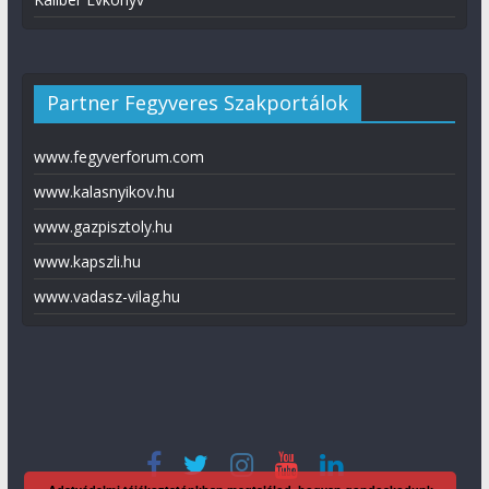
Partner Fegyveres Szakportálok
www.fegyverforum.com
www.kalasnyikov.hu
www.gazpisztoly.hu
www.kapszli.hu
www.vadasz-vilag.hu