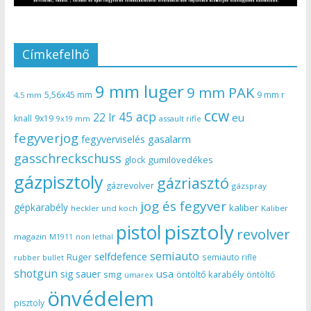
Címkefelhő
9 mm luger
9 mm PAK
5,56x45 mm
9 mm r
4,5 mm
ccw
45 acp
22 lr
eu
knall
9x19
9x19 mm
assault rifle
fegyverjog
gasalarm
fegyverviselés
gasschreckschuss
gumilövedékes
glock
gázpisztoly
gázriasztó
gázrevolver
gázspray
jog és fegyver
gépkarabély
kaliber
heckler und koch
Kaliber
pisztoly
pistol
revolver
magazin
non lethal
M1911
semiauto
selfdefence
Ruger
semiauto rifle
rubber bullet
shotgun
usa
sig sauer
smg
öntöltő karabély
öntöltő
umarex
önvédelem
pisztoly