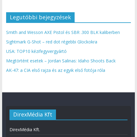
Legutóbbi bejegyzések
Smith and Wesson AXE Pistol és SBR .300 BLK kaliberben
Sightmark G-Shot – red dot régebbi Glockokra
USA: TOP10 kézifegyvergyártó
Megtörtént esetek – Jordan Salinas: Idaho Shoots Back
AK-47: a CIA első rajza és az egyik első fotója róla
DirexMédia Kft
DirexMédia Kft.