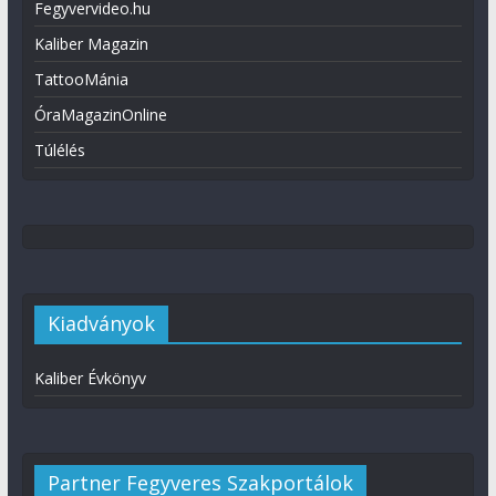
Fegyvervideo.hu
Kaliber Magazin
TattooMánia
ÓraMagazinOnline
Túlélés
Kiadványok
Kaliber Évkönyv
Partner Fegyveres Szakportálok