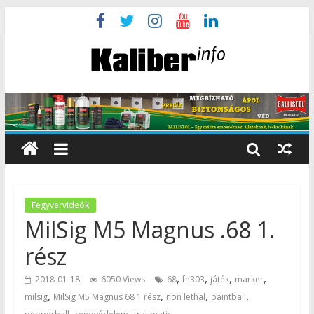
Fegyvervideók
MilSig M5 Magnus .68 1.
rész
,
,
,
,
2018-01-18
6050 Views
68
fn303
játék
marker
,
,
,
,
milsig
MilSig M5 Magnus 68 1 rész
non lethal
paintball
,
,