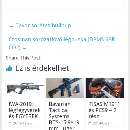
←
Tavor sörétes bullpup
Crosman sorozatlövő légpuska (DPMS SBR
CO2)
→
Share This Post:
Ez is érdekelhet
IWA-2019:
Bavarian
TISAS M1911
légfegyverek
Tactical
és PCS9 – 2.
és EGYEBEK
Systems
rész
BTS-15 9×19
2019-11-28
2014-02-10
mm Luger