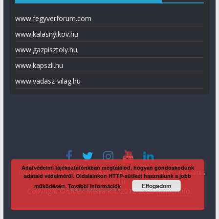
www.fegyverforum.com
www.kalasnyikov.hu
www.gazpisztoly.hu
www.kapszli.hu
www.vadasz-vilag.hu
Adatvédelmi tájékoztatónkban megtalálod, hogyan gondoskodunk
Impresszum
Adatvédelmi tájékoztató
Média ajánlat
Előfizetés
adataid védelméről. Oldalainkon HTTP-sütiket használunk a jobb
Kapcsolat
Elfogadom
működésért.
További információk
Copyright © Direx Média Kft. 2012-2026
KaliberInfo
.