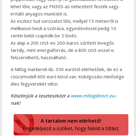
lehet lőni, vagy az FN303-as nehezített festék vagy
irritáló anyagos munícióit is.
Az eszköz tud sorozatot lőni, mellyel 15 méterről is
mellkason beüli a szórása, egyeslövéssel pedig 10
centin belül csapódik be 5 lövés.
Az alap a 200 cm3-es 200-baros sűrített levegős
tartály, mint energiaforrás, de a 800 cm3-essel is
felszerelhető, használható.
A MilSig markerek kb. 350 eurótól elérhetőek, de ez a
csúcsmodell 600 euró körül van. Kidolgozási minősége
éles fegyverekét idézi.
Köszönjük a teszteszközt a
www.milsigdirect.eu
-
nak!
A tartalom nem elérhető!
Engedélyezd a sütiket, hogy felold a tiltást.