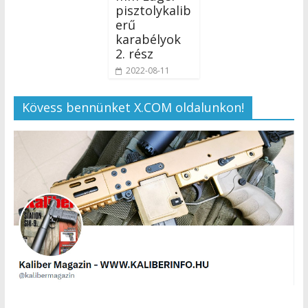
pisztolykalib
erű
karabélyok
2. rész
2022-08-11
Kövess bennünket X.COM oldalunkon!