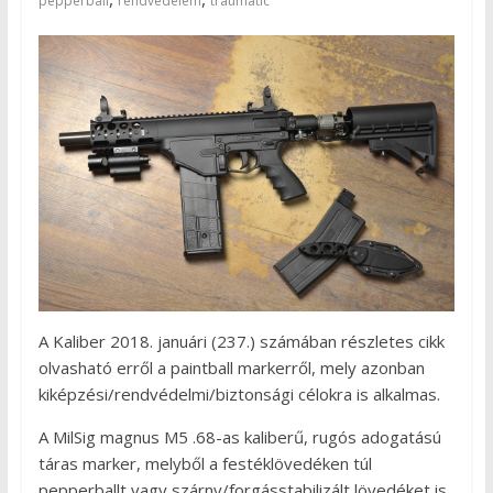
pepperball
rendvédelem
traumatic
A Kaliber 2018. januári (237.) számában részletes cikk
olvasható erről a paintball markerről, mely azonban
kiképzési/rendvédelmi/biztonsági célokra is alkalmas.
A MilSig magnus M5 .68-as kaliberű, rugós adogatású
táras marker, melyből a festéklövedéken túl
pepperballt vagy szárny/forgásstabilizált lövedéket is