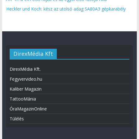
Heckler und Koch: kész az utolsó adag SA80A3 gépkarabély
DirexMédia Kft
DirexMédia Kft.
Fegyvervideo.hu
Kaliber Magazin
TattooMánia
ÓraMagazinOnline
Túlélés