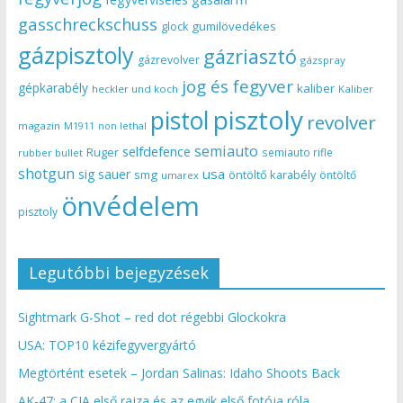
gasschreckschuss
gumilövedékes
glock
gázpisztoly
gázriasztó
gázrevolver
gázspray
jog és fegyver
gépkarabély
kaliber
heckler und koch
Kaliber
pisztoly
pistol
revolver
magazin
non lethal
M1911
semiauto
selfdefence
Ruger
semiauto rifle
rubber bullet
shotgun
usa
sig sauer
smg
öntöltő karabély
öntöltő
umarex
önvédelem
pisztoly
Legutóbbi bejegyzések
Sightmark G-Shot – red dot régebbi Glockokra
USA: TOP10 kézifegyvergyártó
Megtörtént esetek – Jordan Salinas: Idaho Shoots Back
AK-47: a CIA első rajza és az egyik első fotója róla