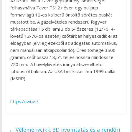
Az izraeli IWI a Tavor gépkarabély ismertségét
felhasználva Tavor TS12 néven egy bullpup
formavilágú 12-es kaliberű öntöltő sörétes puskát
mutatott be. A gázelvételes rendszerű fegyver
tárkapacitása 15 db, ami 3 db 5-lőszeres (12/70, 4-
lövetű 12/76-os esetén) csőtárban helyezkedik el az
előágyban (elvileg ezekből az adogatás automatikus,
nem manuálisan átkapcsolandó). Üres tömege 3500
gramm, csőhossza 18,5″, teljes hossza mindössze
720 mm. A hüvelykivetés iránya átszerelhető
jobbosról balosra. Az USA-beli kisker ára 1399 dollár
(MSRP)
https://iwi.us/
←
Véleménycikk: 3D nyomtatás és a rendőri