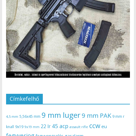
Címkefelhő
9 mm luger
9 mm PAK
5,56x45 mm
9 mm r
4,5 mm
ccw
45 acp
22 lr
eu
knall
9x19
9x19 mm
assault rifle
fegyverjog
gasalarm
fegyverviselés