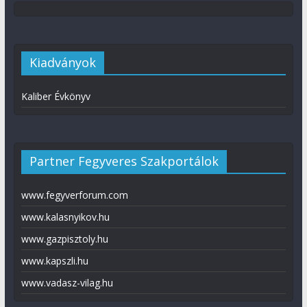
Kiadványok
Kaliber Évkönyv
Partner Fegyveres Szakportálok
www.fegyverforum.com
www.kalasnyikov.hu
www.gazpisztoly.hu
www.kapszli.hu
www.vadasz-vilag.hu