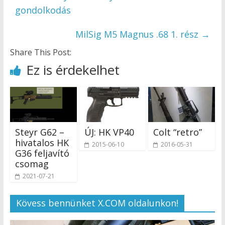
gondolkodás
MilSig M5 Magnus .68 1. rész
→
Share This Post:
Ez is érdekelhet
Steyr G62 –
ÚJ: HK VP40
Colt “retro”
hivatalos HK
2015-06-10
2016-05-31
G36 feljavító
csomag
2021-07-21
Kövess bennünket X.COM oldalunkon!