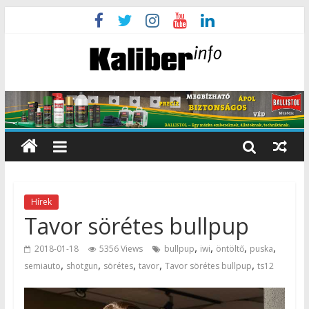
Hírek
Tavor sörétes bullpup
,
,
,
,
2018-01-18
5356 Views
bullpup
iwi
öntöltő
puska
,
,
,
,
,
semiauto
shotgun
sörétes
tavor
Tavor sörétes bullpup
ts12