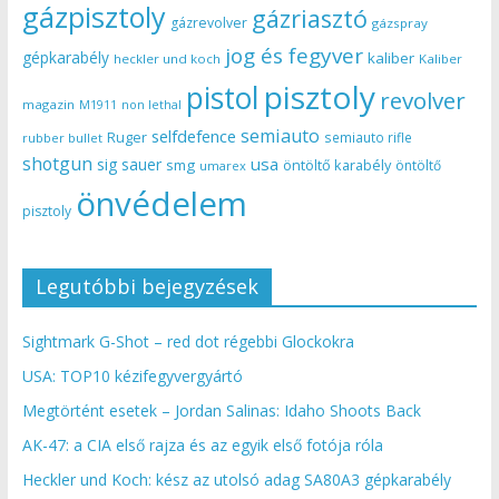
gázpisztoly
gázriasztó
gázrevolver
gázspray
jog és fegyver
gépkarabély
kaliber
heckler und koch
Kaliber
pisztoly
pistol
revolver
magazin
non lethal
M1911
semiauto
selfdefence
Ruger
semiauto rifle
rubber bullet
shotgun
usa
sig sauer
smg
öntöltő karabély
öntöltő
umarex
önvédelem
pisztoly
Legutóbbi bejegyzések
Sightmark G-Shot – red dot régebbi Glockokra
USA: TOP10 kézifegyvergyártó
Megtörtént esetek – Jordan Salinas: Idaho Shoots Back
AK-47: a CIA első rajza és az egyik első fotója róla
Heckler und Koch: kész az utolsó adag SA80A3 gépkarabély