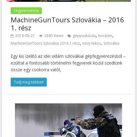
Fegyvervideók
MachineGunTours Szlovákia – 2016
1. rész
,
,
2016-05-27
3340 Views
géppuskázás
horáren
,
,
MachineGunTours Szlovákia 2016 1 rész
novy tekov
Szlovákia
Egy kis ízelítő az idei vidám szlovákiai gépfegyverezésből –
ezúttal a fontosabb történelmi fegyverek közül szedtünk
össze egy csokorra valót,
Tudj meg többet!