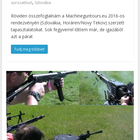
,
sorozatlövő
Szlovákia
Röviden összefoglalnám a Machineguntours.eu 2016-os
rendezvényén (Szlovákia, Horáren/Novy Tekov) szerzett
tapasztalatokat. Sok fegyverrel lőttem már, de igazából
azt a párat
Tudj meg többet!