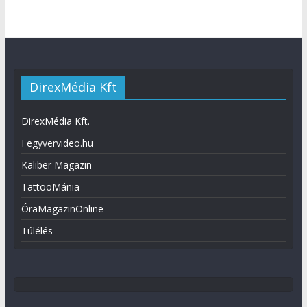
DirexMédia Kft
DirexMédia Kft.
Fegyvervideo.hu
Kaliber Magazin
TattooMánia
ÓraMagazinOnline
Túlélés