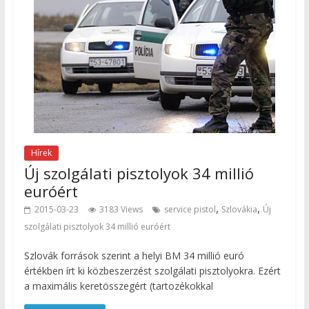
Hírek
Új szolgálati pisztolyok 34 millió
euróért
,
,
2015-03-23
3183 Views
service pistol
Szlovákia
Új
szolgálati pisztolyok 34 millió euróért
Szlovák források szerint a helyi BM 34 millió euró
értékben írt ki közbeszerzést szolgálati pisztolyokra. Ezért
a maximális keretösszegért (tartozékokkal