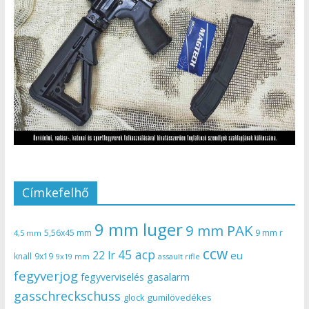
Címkefelhő
9 mm luger
9 mm PAK
5,56x45 mm
9 mm r
4,5 mm
ccw
45 acp
22 lr
eu
knall
9x19
9x19 mm
assault rifle
fegyverjog
gasalarm
fegyverviselés
gasschreckschuss
gumilövedékes
glock