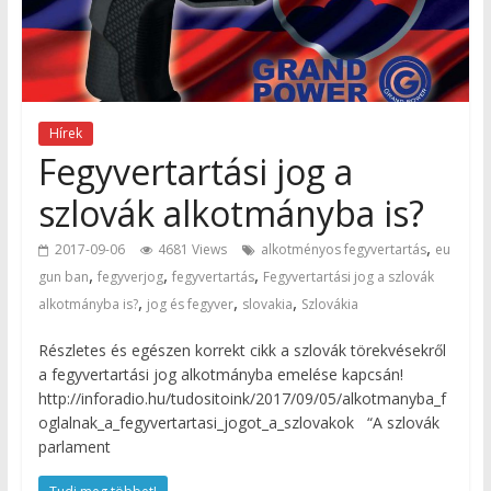
Hírek
Fegyvertartási jog a
szlovák alkotmányba is?
,
2017-09-06
4681 Views
alkotményos fegyvertartás
eu
,
,
,
gun ban
fegyverjog
fegyvertartás
Fegyvertartási jog a szlovák
,
,
,
alkotmányba is?
jog és fegyver
slovakia
Szlovákia
Részletes és egészen korrekt cikk a szlovák törekvésekről
a fegyvertartási jog alkotmányba emelése kapcsán!
http://inforadio.hu/tudositoink/2017/09/05/alkotmanyba_f
oglalnak_a_fegyvertartasi_jogot_a_szlovakok “A szlovák
parlament