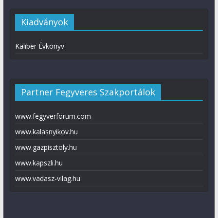
Kiadványok
Kaliber Évkönyv
Partner Fegyveres Szakportálok
www.fegyverforum.com
www.kalasnyikov.hu
www.gazpisztoly.hu
www.kapszli.hu
www.vadasz-vilag.hu