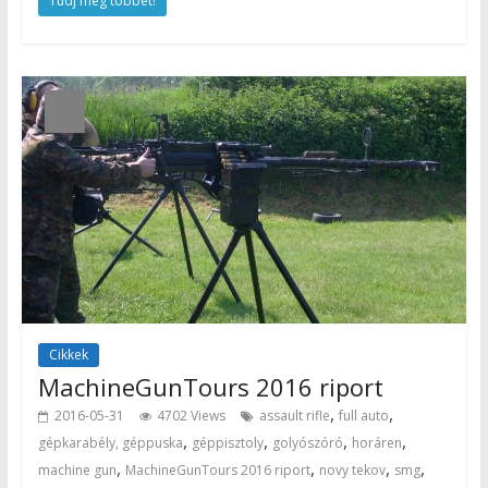
Tudj meg többet!
Cikkek
MachineGunTours 2016 riport
,
,
2016-05-31
4702 Views
assault rifle
full auto
,
,
,
,
gépkarabély, géppuska
géppisztoly
golyószóró
horáren
,
,
,
,
machine gun
MachineGunTours 2016 riport
novy tekov
smg