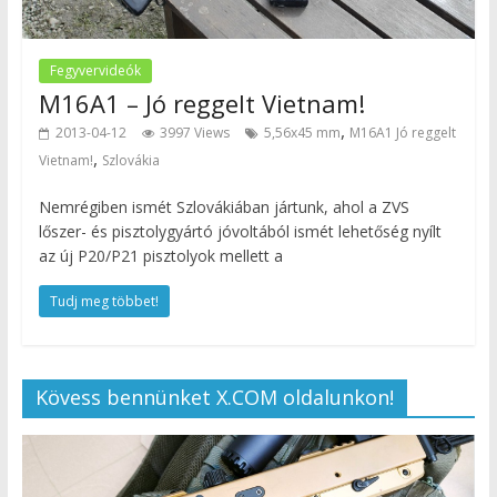
Fegyvervideók
M16A1 – Jó reggelt Vietnam!
,
2013-04-12
3997 Views
5,56x45 mm
M16A1 Jó reggelt
,
Vietnam!
Szlovákia
Nemrégiben ismét Szlovákiában jártunk, ahol a ZVS
lőszer- és pisztolygyártó jóvoltából ismét lehetőség nyílt
az új P20/P21 pisztolyok mellett a
Tudj meg többet!
Kövess bennünket X.COM oldalunkon!