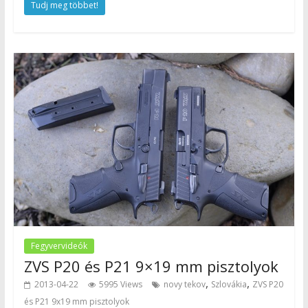
Tudj meg többet!
Fegyvervideók
ZVS P20 és P21 9×19 mm pisztolyok
,
,
2013-04-22
5995 Views
novy tekov
Szlovákia
ZVS P20
és P21 9x19 mm pisztolyok