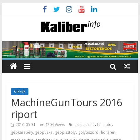
Cikkek
MachineGunTours 2016
riport
,
,
2016-05-31
4704 Views
assault rifle
full auto
,
,
,
,
gépkarabély, géppuska
géppisztoly
golyószóró
horáren
,
,
,
,