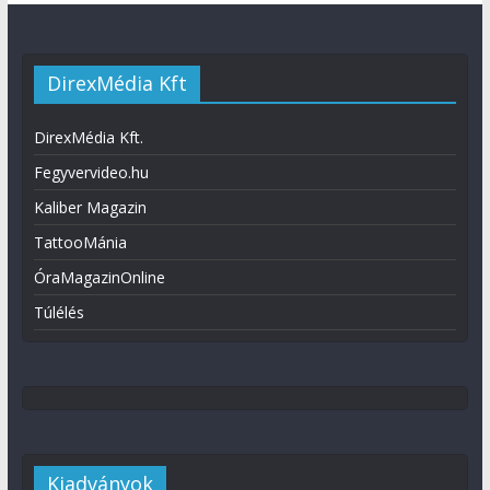
DirexMédia Kft
DirexMédia Kft.
Fegyvervideo.hu
Kaliber Magazin
TattooMánia
ÓraMagazinOnline
Túlélés
Kiadványok