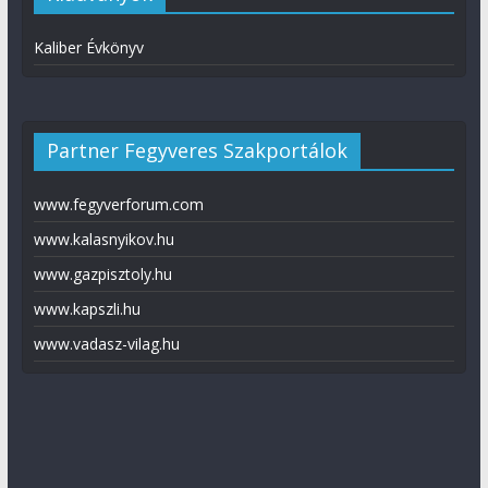
Kaliber Évkönyv
Partner Fegyveres Szakportálok
www.fegyverforum.com
www.kalasnyikov.hu
www.gazpisztoly.hu
www.kapszli.hu
www.vadasz-vilag.hu