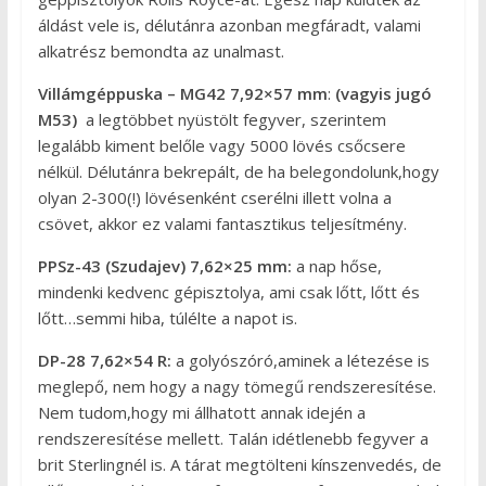
áldást vele is, délutánra azonban megfáradt, valami
alkatrész bemondta az unalmast.
Villámgéppuska – MG42
7,92×57 mm
:
(vagyis jugó
M53)
a legtöbbet nyüstölt fegyver, szerintem
legalább kiment belőle vagy 5000 lövés csőcsere
nélkül. Délutánra bekrepált, de ha belegondolunk,hogy
olyan 2-300(!) lövésenként cserélni illett volna a
csövet, akkor ez valami fantasztikus teljesítmény.
PPSz-43 (Szudajev)
7,62×25 mm:
a nap hőse,
mindenki kedvenc gépisztolya, ami csak lőtt, lőtt és
lőtt…semmi hiba, túlélte a napot is.
DP-28
7,62×54 R:
a golyószóró,aminek a létezése is
meglepő, nem hogy a nagy tömegű rendszeresítése.
Nem tudom,hogy mi állhatott annak idején a
rendszeresítése mellett. Talán idétlenebb fegyver a
brit Sterlingnél is. A tárat megtölteni kínszenvedés, de