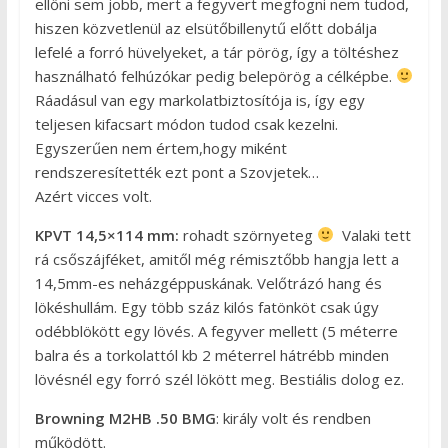
ellőni sem jobb, mert a fegyvert megfogni nem tudod,
hiszen közvetlenül az elsütőbillenytű előtt dobálja
lefelé a forró hüvelyeket, a tár pörög, így a töltéshez
használható felhúzókar pedig belepörög a célképbe.
Ráadásul van egy markolatbiztosítója is, így egy
teljesen kifacsart módon tudod csak kezelni.
Egyszerűen nem értem,hogy miként
rendszeresítették ezt pont a Szovjetek…
Azért vicces volt.
KPVT
14,5×114 mm:
rohadt szörnyeteg
Valaki tett
rá csőszájféket, amitől még rémisztőbb hangja lett a
14,5mm-es neházgéppuskának. Velőtrázó hang és
lökéshullám. Egy több száz kilós fatönköt csak úgy
odébblökött egy lövés. A fegyver mellett (5 méterre
balra és a torkolattól kb 2 méterrel hátrébb minden
lövésnél egy forró szél lökött meg. Bestiális dolog ez.
Browning M2HB .50 BMG
: király volt és rendben
működött.