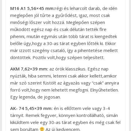
M16 A1 5,56×45 mm:
régi és leharcolt darab, de idén
meglepően jól tűrte a gyűrődést, igaz, most csak
minőségi lőszer volt hozzá. Meglepően szépen
működött egész nap és csak délután tették flre
pihenni, miután egymás után több tárat is kiengedtek
belőle úgy,hogy a 30-as tárat egyben lőtték ki. Ekkor
már izzott szegény csataló, így a pihentetése mellett
döntöttek. Pozitív volt,hogy szépen teljesített.
AKM 7,62×39 mm:
az örök klasszikus. Egész nap
nyúzták, hiba semmi, letenni csak akkor kellett,amikor
már szó szerint füstölt az ágyazás vagy “csak” annyira
forró volt,hogy nem lehetett megfogni. Elnyűhetetlen.
Egy legenda, de jogosan.
AK- 74 5,45×39 mm:
én is ellőttem vele vagy 3-4
tárnyit. Remek fegyver, könnyen kontrollálható, simán
kiküldtem vele egy 30-as tárat egyben és még csak fel
sem borultam
Az új kedvencem.