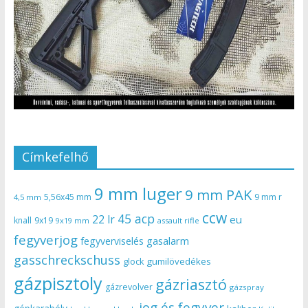
Címkefelhő
9 mm luger
9 mm PAK
5,56x45 mm
9 mm r
4,5 mm
ccw
45 acp
22 lr
eu
knall
9x19
9x19 mm
assault rifle
fegyverjog
gasalarm
fegyverviselés
gasschreckschuss
gumilövedékes
glock
gázpisztoly
gázriasztó
gázrevolver
gázspray
jog és fegyver