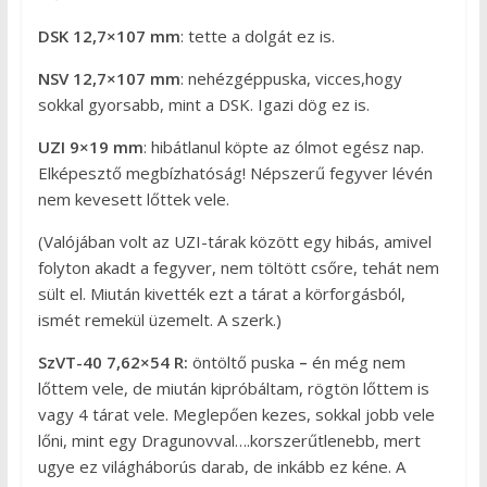
DSK
12,7×107 mm
: tette a dolgát ez is.
NSV
12,7×107 mm
: nehézgéppuska, vicces,hogy
sokkal gyorsabb, mint a DSK. Igazi dög ez is.
UZI 9×19 mm
: hibátlanul köpte az ólmot egész nap.
Elképesztő megbízhatóság! Népszerű fegyver lévén
nem kevesett lőttek vele.
(Valójában volt az UZI-tárak között egy hibás, amivel
folyton akadt a fegyver, nem töltött csőre, tehát nem
sült el. Miután kivették ezt a tárat a körforgásból,
ismét remekül üzemelt. A szerk.)
SzVT-40 7,62×54 R:
öntöltő puska
–
én még nem
lőttem vele, de miután kipróbáltam, rögtön lőttem is
vagy 4 tárat vele. Meglepően kezes, sokkal jobb vele
lőni, mint egy Dragunovval….korszerűtlenebb, mert
ugye ez világháborús darab, de inkább ez kéne. A