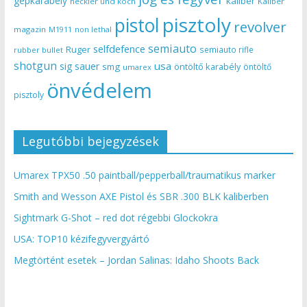
gépkarabély
kaliber
heckler und koch
Kaliber
pisztoly
pistol
revolver
magazin
non lethal
M1911
semiauto
selfdefence
Ruger
semiauto rifle
rubber bullet
shotgun
usa
sig sauer
smg
öntöltő karabély
öntöltő
umarex
önvédelem
pisztoly
Legutóbbi bejegyzések
Umarex TPX50 .50 paintball/pepperball/traumatikus marker
Smith and Wesson AXE Pistol és SBR .300 BLK kaliberben
Sightmark G-Shot – red dot régebbi Glockokra
USA: TOP10 kézifegyvergyártó
Megtörtént esetek – Jordan Salinas: Idaho Shoots Back