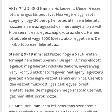
AKSz-74U
5,45×39 mm
: a kis kedvenc. Mindenki ezzel
lőtt, a hangos kis bestiával. Nap végére úgy izzott
szegény,hogy 20 perc pihentetés után sem lehetett
hozzáérni sem az ágyazáshoz, mert annyira forró volt.
Hiba semmi, ez is egész nap okdta az ólmot. Ha nem
lőttek vele el vagy 1000 lövést, akkor egyet sem. De
inkább több ezer lehetett az.
Sterling 9×19 mm
: azt hiszed,hogy a STEN kretén
formáját nem lehet überelni? De igen! A híres elődött
legalább meg lehetett indokolni (háború, nyersanyag
hiány, könnyű eldobható fegyver iránti igény, egyszerű
gyártás) a Sterlingre viszont semmi érv nincs. Cserébe
idén viszont működött, igaz csak egyes lövést
lehetett leadni, de meglepően megbízhatóan üzemelt,
igaz nem álltak sorok hozzá.
HK MP5
9×19 mm:
nem kell bemutatni szerintem a
géppisztolyok Rolls Royce-át. Egész nap küldték az