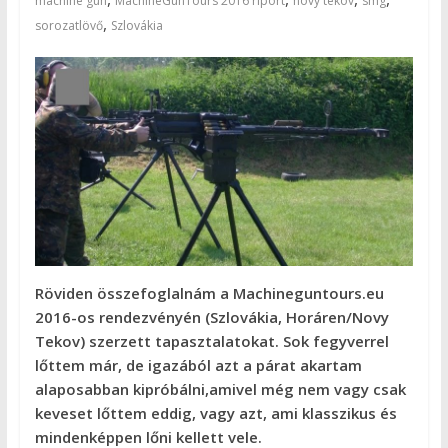
machine gun
MachineGunTours 2016 riport
novy tekov
smg
,
sorozatlövő
Szlovákia
Röviden összefoglalnám a Machineguntours.eu
2016-os rendezvényén (Szlovákia, Horáren/Novy
Tekov) szerzett tapasztalatokat. Sok fegyverrel
lőttem már, de igazából azt a párat akartam
alaposabban kipróbálni,amivel még nem vagy csak
keveset lőttem eddig, vagy azt, ami klasszikus és
mindenképpen lőni kellett vele.