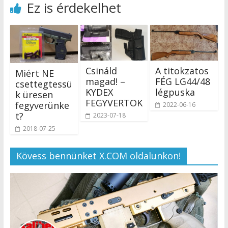
Ez is érdekelhet
Csináld
A titokzatos
Miért NE
magad! –
FÉG LG44/48
csettegtessü
KYDEX
légpuska
k üresen
FEGYVERTOK
fegyverünke
2022-06-16
t?
2023-07-18
2018-07-25
Kövess bennünket X.COM oldalunkon!