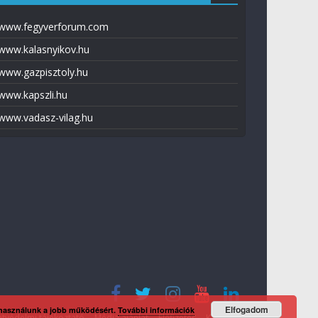
www.fegyverforum.com
www.kalasnyikov.hu
www.gazpisztoly.hu
www.kapszli.hu
www.vadasz-vilag.hu
Elfogadom
 használunk a jobb működésért.
További információk
tvédelmi tájékoztató
Média ajánlat
Előfizetés
Kapcsolat