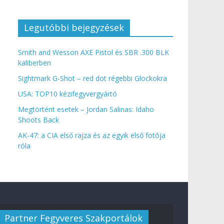
Legutóbbi bejegyzések
Smith and Wesson AXE Pistol és SBR .300 BLK
kaliberben
Sightmark G-Shot – red dot régebbi Glockokra
USA: TOP10 kézifegyvergyártó
Megtörtént esetek – Jordan Salinas: Idaho
Shoots Back
AK-47: a CIA első rajza és az egyik első fotója
róla
Partner Fegyveres Szakportálok