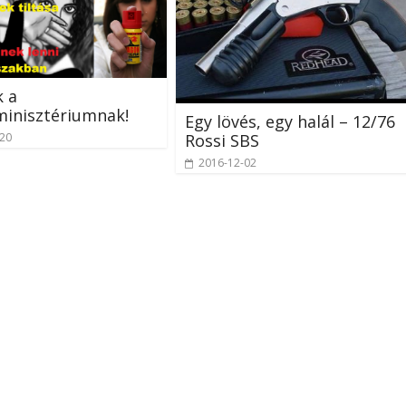
k a
minisztériumnak!
Egy lövés, egy halál – 12/76
-20
Rossi SBS
2016-12-02