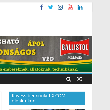
Kövess bennünket X.COM
oldalunkon!