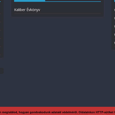
Kaliber Évkönyv
n megtalálod, hogyan gondoskodunk adataid védelméről. Oldalainkon HTTP-sütiket
Impresszum
Ada