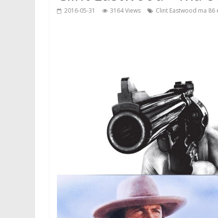
2016-05-31
3164 Views
Clint Eastwood ma 86 