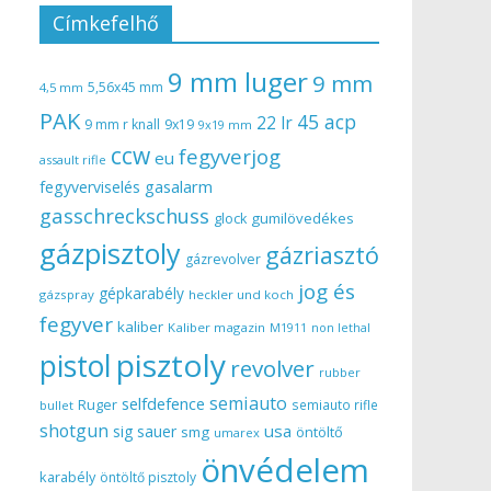
Címkefelhő
9 mm luger
9 mm
5,56x45 mm
4,5 mm
PAK
45 acp
22 lr
9 mm r knall
9x19
9x19 mm
ccw
fegyverjog
eu
assault rifle
gasalarm
fegyverviselés
gasschreckschuss
gumilövedékes
glock
gázpisztoly
gázriasztó
gázrevolver
jog és
gépkarabély
gázspray
heckler und koch
fegyver
kaliber
Kaliber magazin
non lethal
M1911
pisztoly
pistol
revolver
rubber
semiauto
selfdefence
Ruger
semiauto rifle
bullet
shotgun
usa
sig sauer
smg
öntöltő
umarex
önvédelem
karabély
öntöltő pisztoly