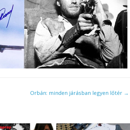
Orbán: minden járásban legyen lőtér
→