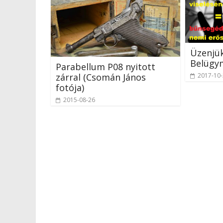
Üzenjü
Belügy
Parabellum P08 nyitott
2017-10
zárral (Csomán János
fotója)
2015-08-26