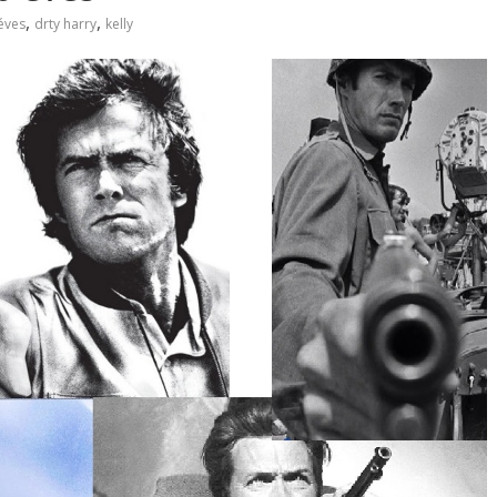
,
,
éves
drty harry
kelly