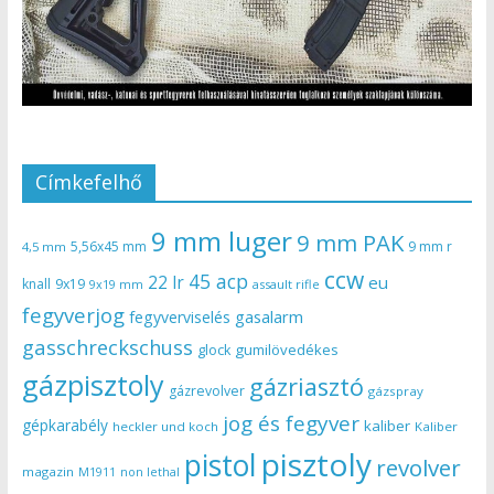
Címkefelhő
9 mm luger
9 mm PAK
5,56x45 mm
9 mm r
4,5 mm
ccw
45 acp
22 lr
eu
knall
9x19
9x19 mm
assault rifle
fegyverjog
gasalarm
fegyverviselés
gasschreckschuss
gumilövedékes
glock
gázpisztoly
gázriasztó
gázrevolver
gázspray
jog és fegyver
gépkarabély
kaliber
heckler und koch
Kaliber
pisztoly
pistol
revolver
magazin
non lethal
M1911