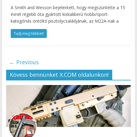
A Smith and Wesson bejelentett, hogy megszüntette a 15
évnél régebb óta gyártott kiskaliberű hobbi/sport-
kategóriás öntöltő pisztolycsaládjának, az M22A-nak a
Tudj meg többet!
← Previous
Kövess bennünket X.COM oldalunkon!