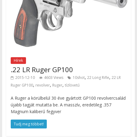
Hírek
.22 LR Ruger GP100
,
,
2015-12-10
4603 Views
10shot
22 Long Rifle
22 LR
,
,
,
Ruger GP100
revolver
Ruger
tízlövetű
A Ruger a körülbelül 30 éve gyártott GP100 revolvercsalád
újabb tagját mutatta be. A masszív, eredetileg .357
Magnum kaliberű fegyver
Tudj meg többet!