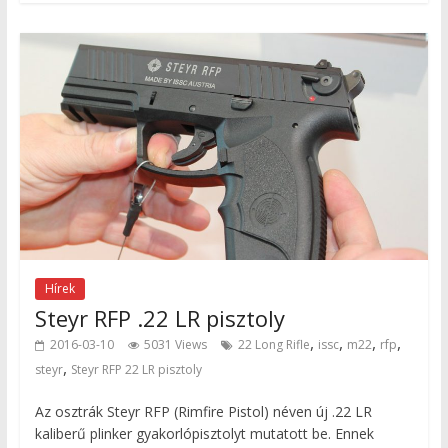
Hírek
Steyr RFP .22 LR pisztoly
,
,
,
,
2016-03-10
5031 Views
22 Long Rifle
issc
m22
rfp
,
steyr
Steyr RFP 22 LR pisztoly
Az osztrák Steyr RFP (Rimfire Pistol) néven új .22 LR
kaliberű plinker gyakorlópisztolyt mutatott be. Ennek