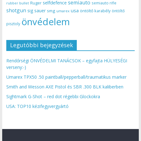
semiauto
selfdefence
Ruger
semiauto rifle
rubber bullet
shotgun
usa
sig sauer
smg
öntöltő karabély
öntöltő
umarex
önvédelem
pisztoly
Legutóbbi bejegyzések
Rendőrségi ÖNVÉDELMI TANÁCSOK – egyfajta HÜLYESÉGI
verseny:-)
Umarex TPX50 .50 paintball/pepperball/traumatikus marker
Smith and Wesson AXE Pistol és SBR .300 BLK kaliberben
Sightmark G-Shot – red dot régebbi Glockokra
USA: TOP10 kézifegyvergyártó