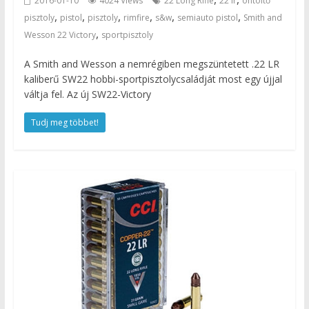
2016-01-10
4024 Views
22 Long Rifle
22 lr
öntöltő
,
,
,
,
,
,
pisztoly
pistol
pisztoly
rimfire
s&w
semiauto pistol
Smith and
,
Wesson 22 Victory
sportpisztoly
A Smith and Wesson a nemrégiben megszüntetett .22 LR
kaliberű SW22 hobbi-sportpisztolycsaládját most egy újjal
váltja fel. Az új SW22-Victory
Tudj meg többet!