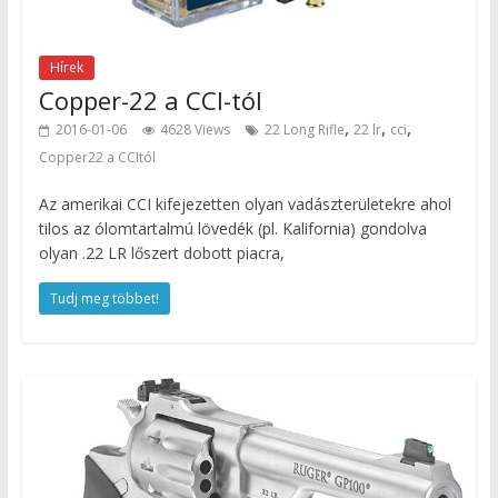
Hírek
Copper-22 a CCI-tól
,
,
,
2016-01-06
4628 Views
22 Long Rifle
22 lr
cci
Copper22 a CCItól
Az amerikai CCI kifejezetten olyan vadászterületekre ahol
tilos az ólomtartalmú lövedék (pl. Kalifornia) gondolva
olyan .22 LR lőszert dobott piacra,
Tudj meg többet!