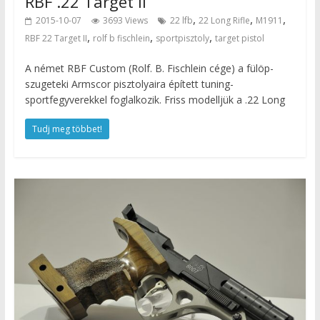
RBF .22 Target II
,
,
,
2015-10-07
3693 Views
22 lfb
22 Long Rifle
M1911
,
,
,
RBF 22 Target II
rolf b fischlein
sportpisztoly
target pistol
A német RBF Custom (Rolf. B. Fischlein cége) a fülöp-
szugeteki Armscor pisztolyaira épített tuning-
sportfegyverekkel foglalkozik. Friss modelljük a .22 Long
Tudj meg többet!