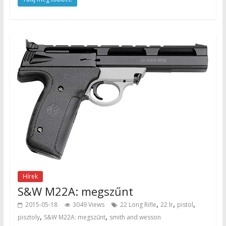
Hírek
S&W M22A: megszűnt
,
,
,
2015-05-18
3049 Views
22 Long Rifle
22 lr
pistol
,
,
pisztoly
S&W M22A: megszűnt
smith and wesson