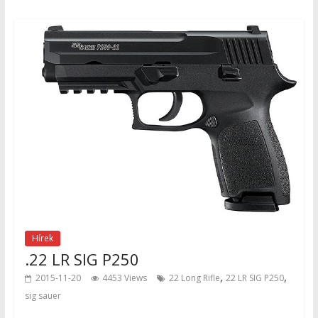
Hírek
.22 LR SIG P250
,
,
2015-11-20
4453 Views
22 Long Rifle
22 LR SIG P250
sig sauer