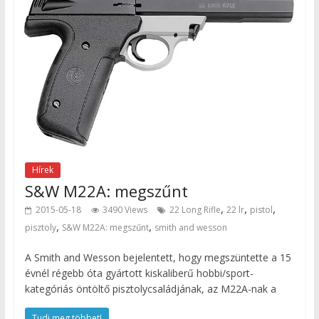
Hírek
S&W M22A: megszűnt
,
,
,
2015-05-18
3490 Views
22 Long Rifle
22 lr
pistol
,
,
pisztoly
S&W M22A: megszűnt
smith and wesson
A Smith and Wesson bejelentett, hogy megszüntette a 15
évnél régebb óta gyártott kiskaliberű hobbi/sport-
kategóriás öntöltő pisztolycsaládjának, az M22A-nak a
Tudj meg többet!