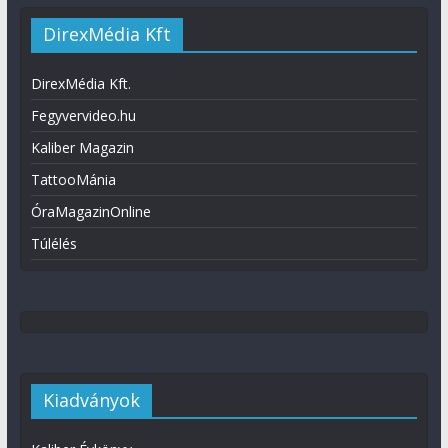
DirexMédia Kft
DirexMédia Kft.
Fegyvervideo.hu
Kaliber Magazin
TattooMánia
ÓraMagazinOnline
Túlélés
Kiadványok