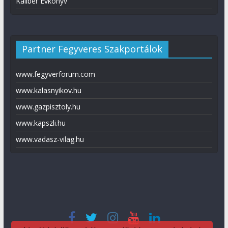
Kaliber Évkönyv
Partner Fegyveres Szakportálok
www.fegyverforum.com
www.kalasnyikov.hu
www.gazpisztoly.hu
www.kapszli.hu
www.vadasz-vilag.hu