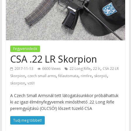
Fegyvervideók
CSA .22 LR Skorpion
,
,
2017-11-13
6600 Views
22 Long Rifle
22 lr
CSA 22 LR
,
,
,
,
,
Skorpion
czech small arms
félautomata
rimfire
skorpió
,
skorpion
vz61
A Czech Small Armsnál tett látogatásunkkor próbálhattuk
ki az igazi élményfegyvernek minősíthető .22 Long Rifle
peremgyújtású (OLCSÓ!) lőszert tüzelő CSA
Tudj meg többet!