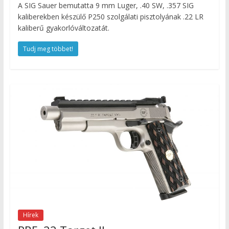
A SIG Sauer bemutatta 9 mm Luger, .40 SW, .357 SIG
kaliberekben készülő P250 szolgálati pisztolyának .22 LR
kaliberű gyakorlóváltozatát.
Tudj meg többet!
Hírek