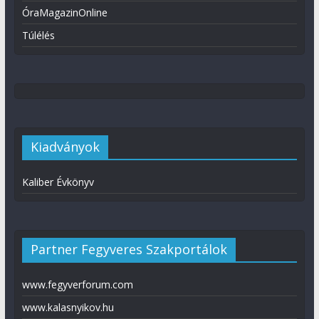
ÓraMagazinOnline
Túlélés
Kiadványok
Kaliber Évkönyv
Partner Fegyveres Szakportálok
www.fegyverforum.com
www.kalasnyikov.hu