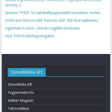
verseny:-)
Umarex TPX50 .50 paintball/pepperball/traumatikus marker
Smith and Wesson AXE Pistol és SBR .300 BLK kaliberben
Sightmark G-Shot – red dot régebbi Glockokra
USA: TOP10 kézifegyvergyártó
DirexMédia Kft
DirexMédia Kft.
Fegyvervideo.hu
Kaliber Magazin
TattooMánia