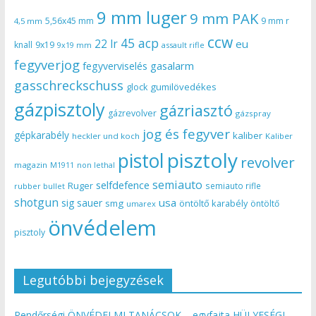
9 mm luger
9 mm PAK
5,56x45 mm
9 mm r
4,5 mm
ccw
45 acp
22 lr
eu
knall
9x19
9x19 mm
assault rifle
fegyverjog
gasalarm
fegyverviselés
gasschreckschuss
gumilövedékes
glock
gázpisztoly
gázriasztó
gázrevolver
gázspray
jog és fegyver
gépkarabély
kaliber
heckler und koch
Kaliber
pisztoly
pistol
revolver
magazin
non lethal
M1911
semiauto
selfdefence
Ruger
semiauto rifle
rubber bullet
shotgun
usa
sig sauer
smg
öntöltő karabély
öntöltő
umarex
önvédelem
pisztoly
Legutóbbi bejegyzések
Rendőrségi ÖNVÉDELMI TANÁCSOK – egyfajta HÜLYESÉGI