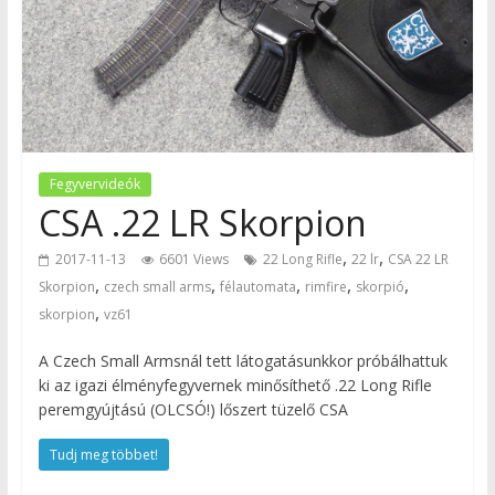
Fegyvervideók
CSA .22 LR Skorpion
,
,
2017-11-13
6601 Views
22 Long Rifle
22 lr
CSA 22 LR
,
,
,
,
,
Skorpion
czech small arms
félautomata
rimfire
skorpió
,
skorpion
vz61
A Czech Small Armsnál tett látogatásunkkor próbálhattuk
ki az igazi élményfegyvernek minősíthető .22 Long Rifle
peremgyújtású (OLCSÓ!) lőszert tüzelő CSA
Tudj meg többet!