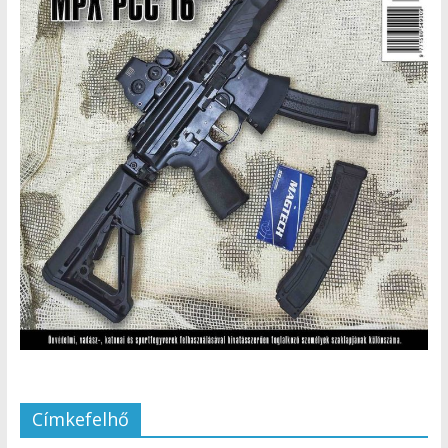
Címkefelhő