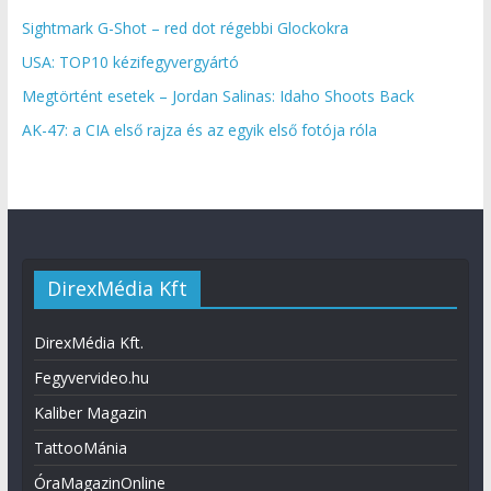
Sightmark G-Shot – red dot régebbi Glockokra
USA: TOP10 kézifegyvergyártó
Megtörtént esetek – Jordan Salinas: Idaho Shoots Back
AK-47: a CIA első rajza és az egyik első fotója róla
DirexMédia Kft
DirexMédia Kft.
Fegyvervideo.hu
Kaliber Magazin
TattooMánia
ÓraMagazinOnline