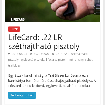
Hírek
LifeCard: .22 LR
széthajtható pisztoly
,
2017-08-03
8970 Views
22 lr
22 LR széthajtható
,
,
,
,
,
,
pisztoly
egylövetű pisztoly
lifecard
pistol
rimfire
single shot
trailblazer
Egy észak-karolinai cég, a TrailBlazer kuriózuma ez a
bankkártya-formátumúra összehajtogatható pisztolyka. A
LifeCard .22 LR kaliberű, egylövetű, az alsó, markolati
Tudj meg többet!