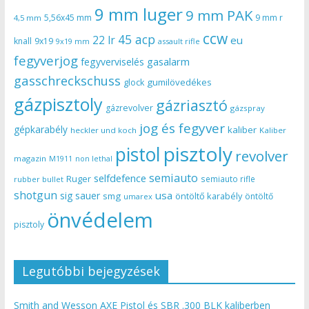
9 mm luger
9 mm PAK
5,56x45 mm
9 mm r
4,5 mm
ccw
45 acp
22 lr
eu
knall
9x19
9x19 mm
assault rifle
fegyverjog
gasalarm
fegyverviselés
gasschreckschuss
gumilövedékes
glock
gázpisztoly
gázriasztó
gázrevolver
gázspray
jog és fegyver
gépkarabély
kaliber
heckler und koch
Kaliber
pisztoly
pistol
revolver
magazin
non lethal
M1911
semiauto
selfdefence
Ruger
semiauto rifle
rubber bullet
shotgun
usa
sig sauer
smg
öntöltő karabély
öntöltő
umarex
önvédelem
pisztoly
Legutóbbi bejegyzések
Smith and Wesson AXE Pistol és SBR .300 BLK kaliberben