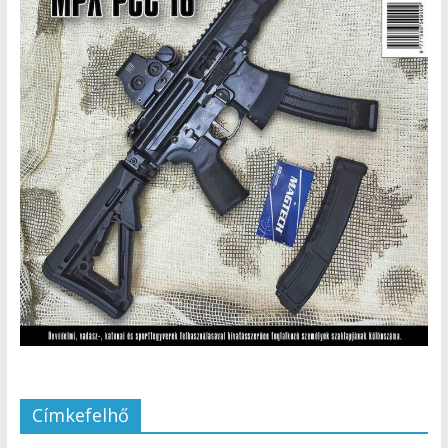
Címkefelhő