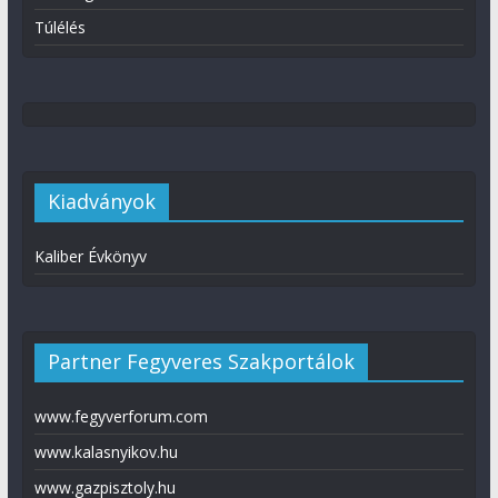
Túlélés
Kiadványok
Kaliber Évkönyv
Partner Fegyveres Szakportálok
www.fegyverforum.com
www.kalasnyikov.hu
www.gazpisztoly.hu