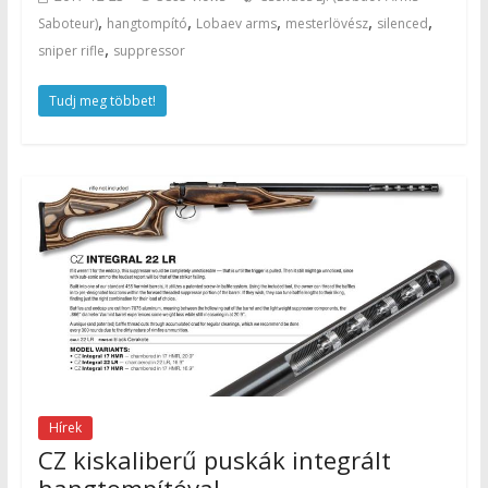
,
,
,
,
,
Saboteur)
hangtompító
Lobaev arms
mesterlövész
silenced
,
sniper rifle
suppressor
Tudj meg többet!
Hírek
CZ kiskaliberű puskák integrált
hangtompítóval