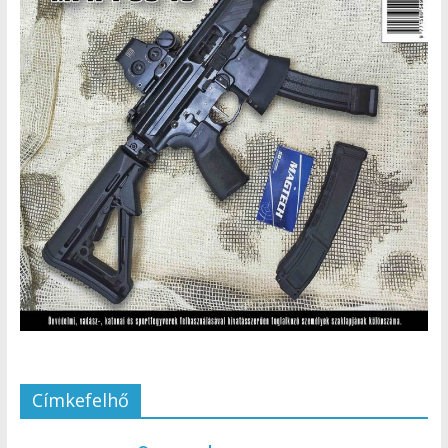
Címkefelhő