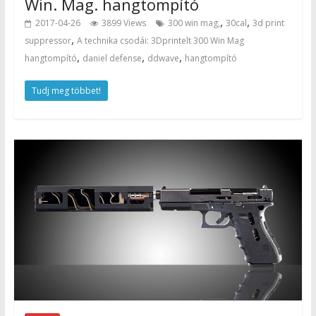
Win. Mag. hangtompító
,
,
2017-04-26
3899 Views
300 win mag,
30cal
3d print
,
suppressor
A technika csodái: 3Dprintelt 300 Win Mag
,
,
,
hangtompító
daniel defense
ddwave
hangtompító
Tudj meg többet!