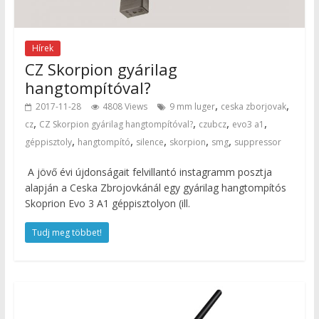
Hírek
CZ Skorpion gyárilag
hangtompítóval?
,
,
2017-11-28
4808 Views
9 mm luger
ceska zborjovak
,
,
,
,
cz
CZ Skorpion gyárilag hangtompítóval?
czubcz
evo3 a1
,
,
,
,
,
géppisztoly
hangtompító
silence
skorpion
smg
suppressor
A jövő évi újdonságait felvillantó instagramm posztja
alapján a Ceska Zbrojovkánál egy gyárilag hangtompítós
Skoprion Evo 3 A1 géppisztolyon (ill.
Tudj meg többet!