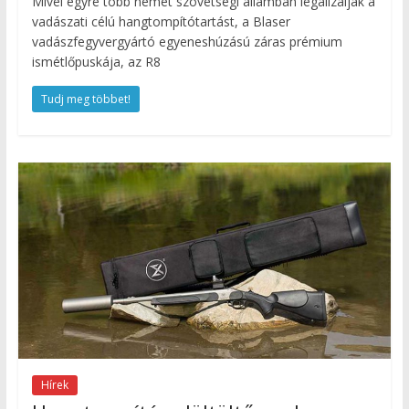
Mivel egyre több német szövetségi államban legalizálják a
vadászati célú hangtompítótartást, a Blaser
vadászfegyvergyártó egyeneshúzású záras prémium
ismétlőpuskája, az R8
Tudj meg többet!
Hírek