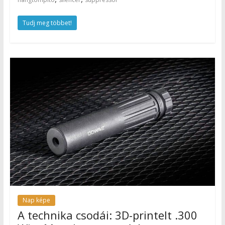
Tudj meg többet!
Nap képe
A technika csodái: 3D-printelt .300