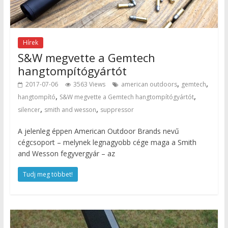
Hírek
S&W megvette a Gemtech
hangtompítógyártót
,
,
2017-07-06
3563 Views
american outdoors
gemtech
,
,
hangtompító
S&W megvette a Gemtech hangtompítógyártót
,
,
silencer
smith and wesson
suppressor
A jelenleg éppen American Outdoor Brands nevű
cégcsoport – melynek legnagyobb cége maga a Smith
and Wesson fegyvergyár – az
Tudj meg többet!