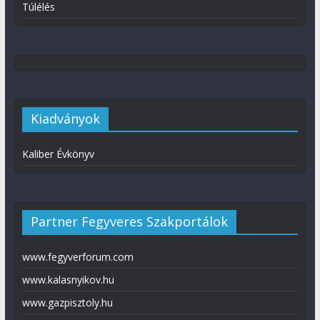
Túlélés
Kiadványok
Kaliber Évkönyv
Partner Fegyveres Szakportálok
www.fegyverforum.com
www.kalasnyikov.hu
www.gazpisztoly.hu