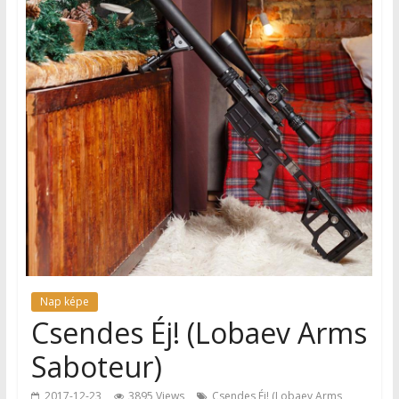
Nap képe
Csendes Éj! (Lobaev Arms
Saboteur)
2017-12-23
3895 Views
Csendes Éj! (Lobaev Arms