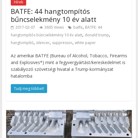
Hírek
BATFE: 44 hangtompítós
bűncselekmény 10 év alatt
,
2017-02-07
3605 Views
batfe
BATFE: 44
,
,
hangtompítós bűncselekmény 10 év alatt
donald trump
,
,
,
hangtompító
silencer
suppressor
white paper
Az amerikai BATFE (Bureau of Alcohol, Tobacco, Firearms
and Explosives*) mint a fegyvergyártást/kereskedelmet is
szabályozó szövetségi hivatal a Trump-kormányzat
hatalomba
Tudj meg többet!