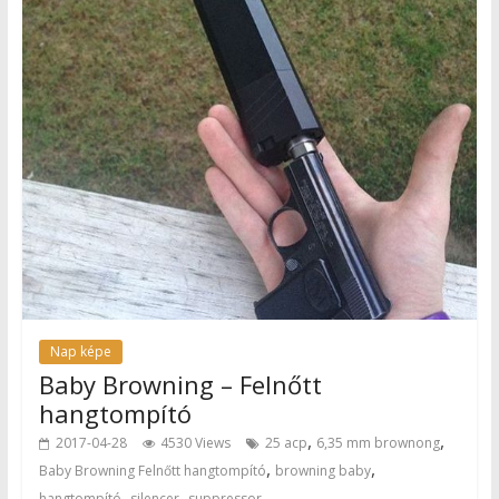
Nap képe
Baby Browning – Felnőtt
hangtompító
,
,
2017-04-28
4530 Views
25 acp
6,35 mm brownong
,
,
Baby Browning Felnőtt hangtompító
browning baby
,
,
hangtompító
silencer
suppressor