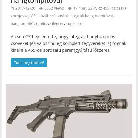
,
,
,
2017-12-20
8852 Views
17 hmr
22 lr
cz 455
cz ceska
,
,
zbrojovka
CZ kiskaliberű puskák integrált hangtompítóval
,
,
,
hangtompító
rimfire
silencer
supressor
A cseh CZ bejelentette, hogy integrált hangtompítós
csöveket (és valószínűleg komplett fegyvereket is) fognak
kínálni a 455-ös sorozatú peremgyújtású lőszeres
Tudj meg többet!