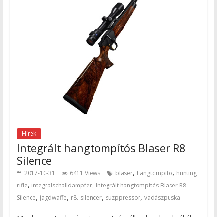
Hírek
Integrált hangtompítós Blaser R8
Silence
,
,
2017-10-31
6411 Views
blaser
hangtompító
hunting
,
,
rifle
integralschalldampfer
Integrált hangtompítós Blaser R8
,
,
,
,
,
Silence
jagdwaffe
r8
silencer
suzppressor
vadászpuska