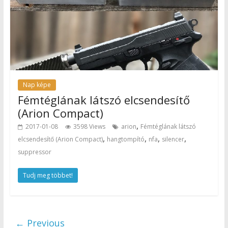
Nap képe
Fémtéglának látszó elcsendesítő
(Arion Compact)
,
2017-01-08
3598 Views
arion
Fémtéglának látszó
,
,
,
,
elcsendesítő (Arion Compact)
hangtompító
nfa
silencer
suppressor
Tudj meg többet!
← Previous