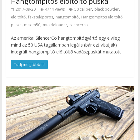
Hangtompítós elöltöltő puska
,
,
2017-09-20
4744 Views
50 caliber
black powder
,
,
,
elöltöltő
feketelőporos
hangtompító
Hangtompítós elöltöltő
,
,
,
puska
maxim50
muzzleloader
silencerco
Az amerikai SilencerCo hangtompítógyártó egy elvileg
mind az 50 USA tagállamban legális (bár ezt vitatják)
integrált hangtompító elöltöltő vadászpuskát mutatott
Tudj meg többet!