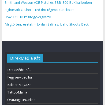
Smith and Wesson AXE Pistol és SBR .300 BLK kaliberben
Sightmark G-Shot – red dot régebbi Glockokra
USA: TOP10 kézifegyvergyártó
Megtörtént esetek – Jordan Salinas: Idaho Shoots Back
DirexMédia Kft
DirexMédia Kft.
Fegyvervideo.hu
Kaliber Magazin
TattooMánia
ÓraMagazinOnline