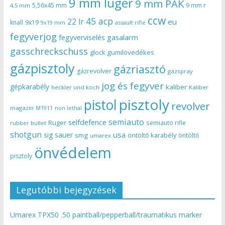
9 mm luger
9 mm PAK
5,56x45 mm
9 mm r
4,5 mm
ccw
45 acp
22 lr
eu
knall
9x19
9x19 mm
assault rifle
fegyverjog
gasalarm
fegyverviselés
gasschreckschuss
gumilövedékes
glock
gázpisztoly
gázriasztó
gázrevolver
gázspray
jog és fegyver
gépkarabély
kaliber
heckler und koch
Kaliber
pisztoly
pistol
revolver
magazin
non lethal
M1911
semiauto
selfdefence
Ruger
semiauto rifle
rubber bullet
shotgun
usa
sig sauer
smg
öntöltő karabély
öntöltő
umarex
önvédelem
pisztoly
Legutóbbi bejegyzések
Umarex TPX50 .50 paintball/pepperball/traumatikus marker