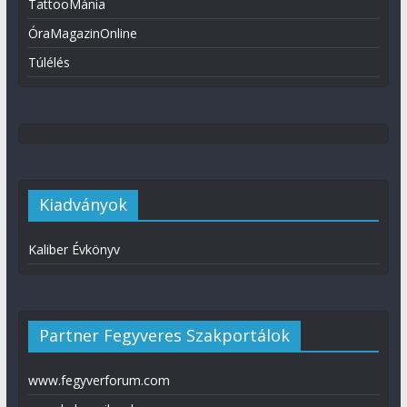
TattooMánia
ÓraMagazinOnline
Túlélés
Kiadványok
Kaliber Évkönyv
Partner Fegyveres Szakportálok
www.fegyverforum.com