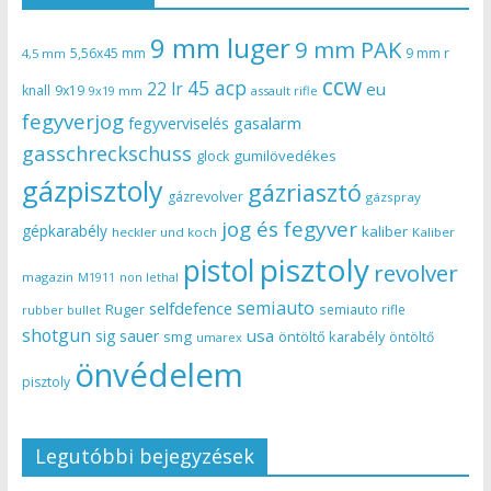
9 mm luger
9 mm PAK
5,56x45 mm
9 mm r
4,5 mm
ccw
45 acp
22 lr
eu
knall
9x19
9x19 mm
assault rifle
fegyverjog
gasalarm
fegyverviselés
gasschreckschuss
gumilövedékes
glock
gázpisztoly
gázriasztó
gázrevolver
gázspray
jog és fegyver
gépkarabély
kaliber
heckler und koch
Kaliber
pisztoly
pistol
revolver
magazin
non lethal
M1911
semiauto
selfdefence
Ruger
semiauto rifle
rubber bullet
shotgun
usa
sig sauer
smg
öntöltő karabély
öntöltő
umarex
önvédelem
pisztoly
Legutóbbi bejegyzések