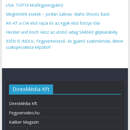
USA: TOP10 kézifegyvergyártó
Megtörtént esetek – Jordan Salinas: Idaho Shoots Back
AK-47: a CIA első rajza és az egyik első fotója róla
Heckler und Koch: kész az utolsó adag SA80A3 gépkarabély
IDÉN IS INDUL: Fegyvertervező- és gyártó szakmérnöki, illetve
szakspecialista képzés!!!
DirexMédia Kft
DirexMédia Kft.
Fegyvervideo.hu
Kaliber Magazin