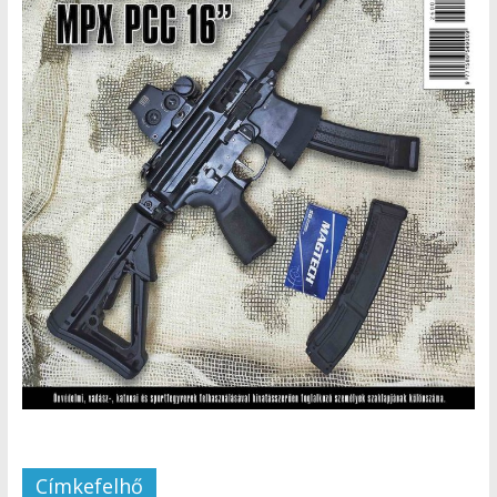
Címkefelhő