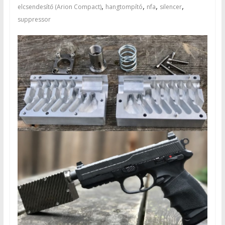
,
,
,
,
elcsendesítő (Arion Compact)
hangtompító
nfa
silencer
suppressor