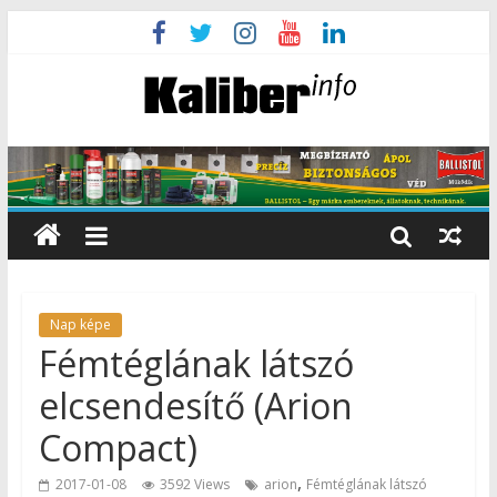
Nap képe
Fémtéglának látszó
elcsendesítő (Arion
Compact)
,
2017-01-08
3592 Views
arion
Fémtéglának látszó