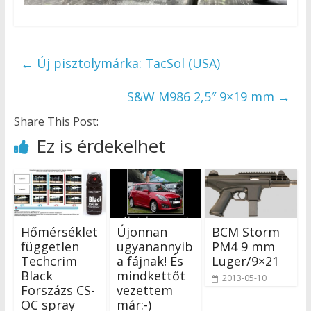
←
Új pisztolymárka: TacSol (USA)
S&W M986 2,5″ 9×19 mm
→
Share This Post:
Ez is érdekelhet
Hőmérséklet
Újonnan
BCM Storm
független
ugyanannyib
PM4 9 mm
Techcrim
a fájnak! És
Luger/9×21
Black
mindkettőt
2013-05-10
Forszázs CS-
vezettem
OC spray
már:-)