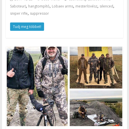
,
,
,
,
,
Saboteur)
hangtompító
Lobaev arms
mesterlövész
silenced
,
sniper rifle
suppressor
Tudj meg többet!