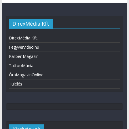
DirexMédia Kft
DirexMédia Kft.
Fegyvervideo.hu
Kaliber Magazin
TattooMánia
ÓraMagazinOnline
Túlélés
Kiadványok