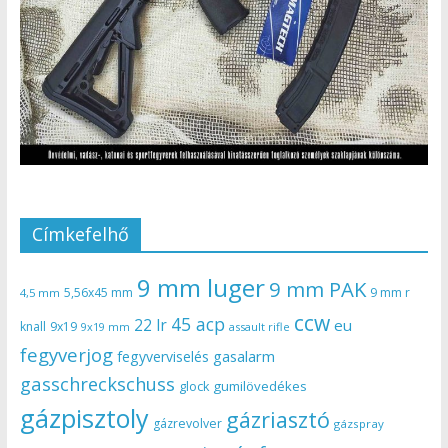
Címkefelhő
9 mm luger
9 mm PAK
5,56x45 mm
9 mm r
4,5 mm
ccw
45 acp
22 lr
eu
knall
9x19
9x19 mm
assault rifle
fegyverjog
gasalarm
fegyverviselés
gasschreckschuss
gumilövedékes
glock
gázpisztoly
gázriasztó
gázrevolver
gázspray