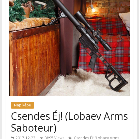
Nap képe
Csendes Éj! (Lobaev Arms
Saboteur)
2017-12-23
3895 Views
Csendes Éj! (Lobaev Arms