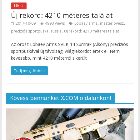
Hírek
Új rekord: 4210 méteres találat
,
,
2017-10-09
4990 Views
Lobaev arms
mesterlövész
,
,
precíziós sportpuska
russia
Új rekord: 4210 méteres találat
Az orosz Lobaev Arms SVLK-14 Sumrak (Alkony) precíziós
sportpuskával új távolsági világrekordot értek el. Nem
kevesebb, mint 4210 méterről sikerült
Tudj meg többet!
Kövess bennünket X.COM oldalunkon!