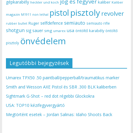
jog és fegyver
gépkarabély
kaliber
heckler und koch
Kaliber
pisztoly
pistol
revolver
magazin
non lethal
M1911
semiauto
selfdefence
Ruger
semiauto rifle
rubber bullet
shotgun
usa
sig sauer
smg
öntöltő karabély
öntöltő
umarex
önvédelem
pisztoly
Legutóbbi bejegyzések
Umarex TPX50 .50 paintball/pepperball/traumatikus marker
Smith and Wesson AXE Pistol és SBR .300 BLK kaliberben
Sightmark G-Shot – red dot régebbi Glockokra
USA: TOP10 kézifegyvergyártó
Megtörtént esetek – Jordan Salinas: Idaho Shoots Back