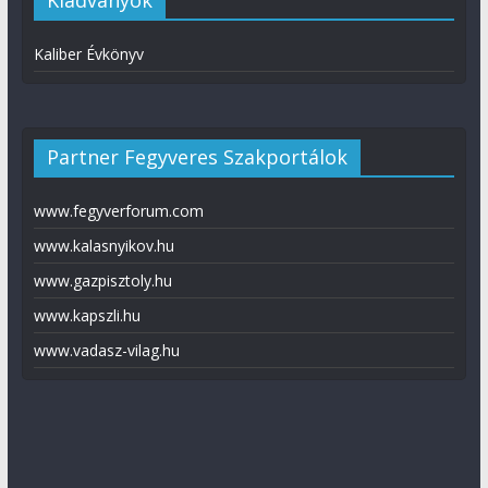
Kaliber Évkönyv
Partner Fegyveres Szakportálok
www.fegyverforum.com
www.kalasnyikov.hu
www.gazpisztoly.hu
www.kapszli.hu
www.vadasz-vilag.hu