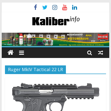
Ruger MkIV Tactical 22 LR