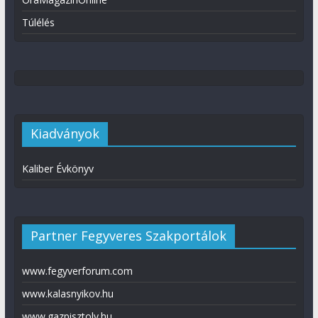
Túlélés
Kiadványok
Kaliber Évkönyv
Partner Fegyveres Szakportálok
www.fegyverforum.com
www.kalasnyikov.hu
www.gazpisztoly.hu