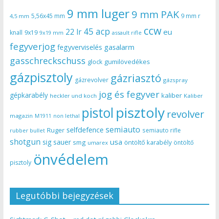
9 mm luger
9 mm PAK
5,56x45 mm
9 mm r
4,5 mm
ccw
45 acp
22 lr
eu
knall
9x19
9x19 mm
assault rifle
fegyverjog
gasalarm
fegyverviselés
gasschreckschuss
gumilövedékes
glock
gázpisztoly
gázriasztó
gázrevolver
gázspray
jog és fegyver
gépkarabély
kaliber
heckler und koch
Kaliber
pisztoly
pistol
revolver
magazin
non lethal
M1911
semiauto
selfdefence
Ruger
semiauto rifle
rubber bullet
shotgun
usa
sig sauer
smg
öntöltő karabély
öntöltő
umarex
önvédelem
pisztoly
Legutóbbi bejegyzések