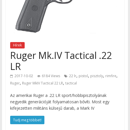
Hírek
Ruger Mk.IV Tactical .22
LR
,
,
,
,
2017-10-02
6184 Views
22 lr
pistol
pisztoly
rimfire
,
,
Ruger
Ruger MkIV Tactical 22 LR
tactical
Az amerikai Ruger a .22 LR sport/hobbipisztolyának
negyedik generációját folyamatosan bővíti. Most egy
kifejezetten militáns külsejű darab, a Mark IV
Tudj meg többet!