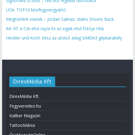
Sightmark G-Shot – red dot régebbi Glockokra
USA: TOP10 kézifegyvergyártó
Megtörtént esetek – Jordan Salinas: Idaho Shoots Back
AK-47: a CIA első rajza és az egyik első fotója róla
Heckler und Koch: kész az utolsó adag SA80A3 gépkarabély
DirexMédia Kft
DirexMédia Kft.
Fegyvervideo.hu
Kaliber Magazin
TattooMánia
ÓraMagazinOnline