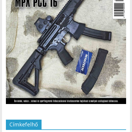
Címkefelhő