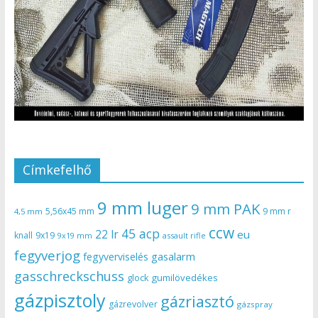
Címkefelhő
9 mm luger
9 mm PAK
5,56x45 mm
9 mm r
4,5 mm
ccw
45 acp
22 lr
eu
knall
9x19
9x19 mm
assault rifle
fegyverjog
gasalarm
fegyverviselés
gasschreckschuss
gumilövedékes
glock
gázpisztoly
gázriasztó
gázrevolver
gázspray