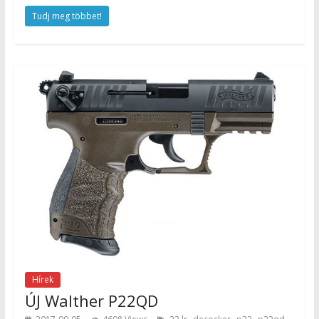
Tudj meg többet!
Hírek
ÚJ Walther P22QD
,
,
,
,