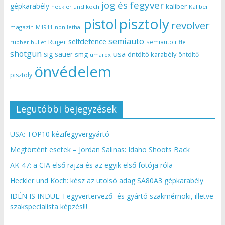
jog és fegyver
gépkarabély
kaliber
heckler und koch
Kaliber
pisztoly
pistol
revolver
magazin
non lethal
M1911
semiauto
selfdefence
Ruger
semiauto rifle
rubber bullet
shotgun
usa
sig sauer
smg
öntöltő karabély
öntöltő
umarex
önvédelem
pisztoly
Legutóbbi bejegyzések
USA: TOP10 kézifegyvergyártó
Megtörtént esetek – Jordan Salinas: Idaho Shoots Back
AK-47: a CIA első rajza és az egyik első fotója róla
Heckler und Koch: kész az utolsó adag SA80A3 gépkarabély
IDÉN IS INDUL: Fegyvertervező- és gyártó szakmérnöki, illetve
szakspecialista képzés!!!