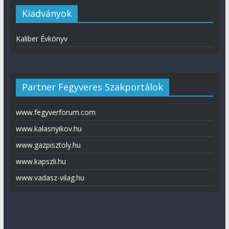
Kiadványok
Kaliber Évkönyv
Partner Fegyveres Szakportálok
www.fegyverforum.com
www.kalasnyikov.hu
www.gazpisztoly.hu
www.kapszli.hu
www.vadasz-vilag.hu