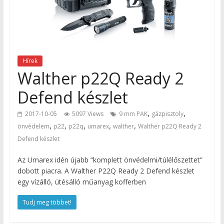
Hírek
Walther p22Q Ready 2
Defend készlet
,
,
2017-10-05
5097 Views
9 mm PAK
gázpisztoly
,
,
,
,
,
önvédelem
p22
p22q
umarex
walther
Walther p22Q Ready 2
Defend készlet
Az Umarex idén újabb “komplett önvédelmi/túlélőszettet”
dobott piacra. A Walther P22Q Ready 2 Defend készlet
egy vízálló, ütésálló műanyag kofferben
Tudj meg többet!