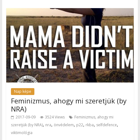
Nap képe
Feminizmus, ahogy mi szeretjük (by
NRA)
2017-09-09
3524 Views
Feminizmus, ahogy mi
,
,
,
,
,
,
szeretjük (by NRA)
nra
önvédelem
p22
rkba
selfdefence
viktimológia