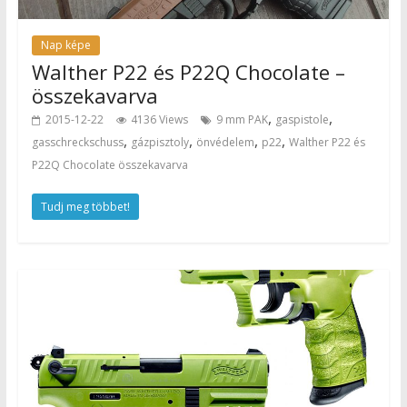
Nap képe
Walther P22 és P22Q Chocolate –
összekavarva
,
,
2015-12-22
4136 Views
9 mm PAK
gaspistole
,
,
,
,
gasschreckschuss
gázpisztoly
önvédelem
p22
Walther P22 és
P22Q Chocolate összekavarva
Tudj meg többet!