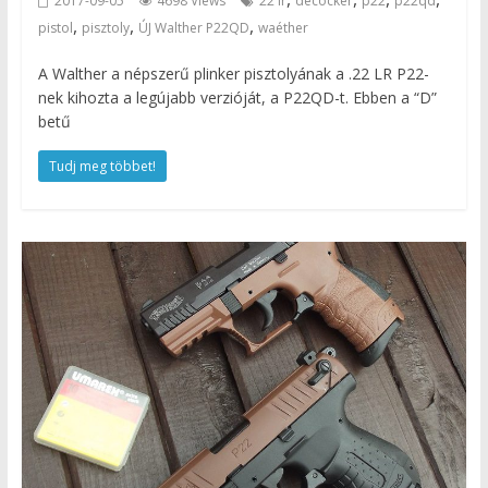
2017-09-05
4698 Views
22 lr
decocker
p22
p22qd
,
,
,
pistol
pisztoly
ÚJ Walther P22QD
waéther
A Walther a népszerű plinker pisztolyának a .22 LR P22-
nek kihozta a legújabb verzióját, a P22QD-t. Ebben a “D”
betű
Tudj meg többet!