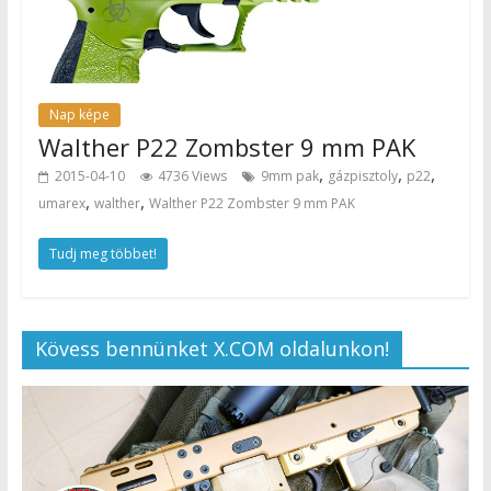
Nap képe
Walther P22 Zombster 9 mm PAK
,
,
,
2015-04-10
4736 Views
9mm pak
gázpisztoly
p22
,
,
umarex
walther
Walther P22 Zombster 9 mm PAK
Tudj meg többet!
Kövess bennünket X.COM oldalunkon!