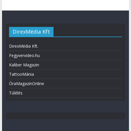
DirexMédia Kft
DirexMédia Kft.
Fegyvervideo.hu
Kaliber Magazin
TattooMánia
ÓraMagazinOnline
Túlélés